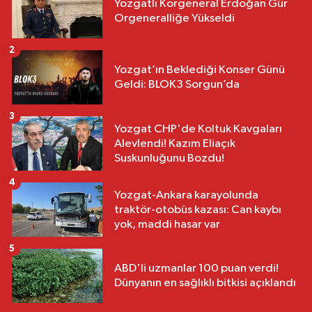
Yozgatlı Korgeneral Erdoğan Gür
Orgeneralliğe Yükseldi
2
Yozgat’ın Beklediği Konser Günü
Geldi: BLOK3 Sorgun’da
3
Yozgat CHP'de Koltuk Kavgaları
Alevlendi! Kazım Eliaçık
Suskunluğunu Bozdu!
4
Yozgat-Ankara karayolunda
traktör-otobüs kazası: Can kaybı
yok, maddi hasar var
5
ABD'li uzmanlar 100 puan verdi!
Dünyanın en sağlıklı bitkisi açıklandı