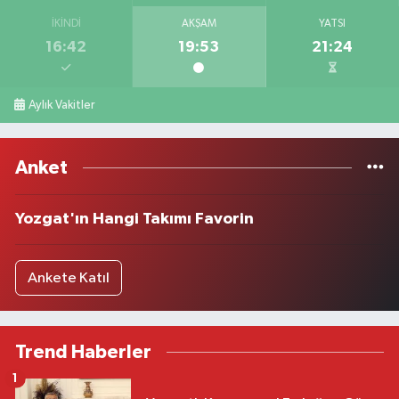
İKINDI
AKŞAM
YATSI
16:42
19:53
21:24
Aylık Vakitler
Anket
Yozgat'ın Hangi Takımı Favorin
Ankete Katıl
Trend Haberler
1