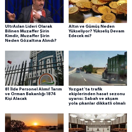
UltrAslan Lideri Olarak
Altın ve Gümüş Neden
Bilinen Muzaffer Şirin
Yükseliyor? Yükseliş Devam
Kimdir, Muzaffer Şirin
Edecek mi?
Neden Gözaltına Alındı?
81 İlde Personel Alımı! Tarım
Yozgat'ta trafik
ve Orman Bakanlığı 1874
ekiplerinden hasat sezonu
Kişi Alacak
uyarısı: Sabah ve akşam
yola çıkanlar dikkatli olmalı