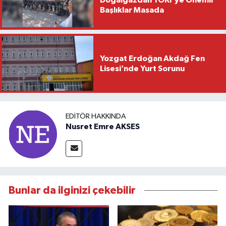
Doğalgazdan TOKİ’ye Önemli
Başlıklar Masada
Yozgat Erdoğan Akdağ Fen
Lisesi’nde Yurt Sorunu
EDITÖR HAKKINDA
Nusret Emre AKSES
Bunlar da ilginizi çekebilir