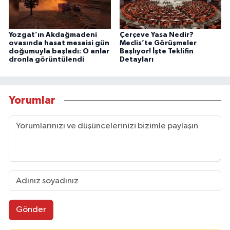
Yozgat’ın Akdağmadeni
Çerçeve Yasa Nedir?
ovasında hasat mesaisi gün
Meclis’te Görüşmeler
doğumuyla başladı: O anlar
Başlıyor! İşte Teklifin
dronla görüntülendi
Detayları
Yorumlar
Gönder