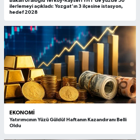
Bakan Uraloğlu Yerköy-Kayseri YHT’de yüzde 50
ilerlemeyi açıkladı: Yozgat’ın 3 ilçesine istasyon,
hedef 2028
EKONOMI
Yatırımcının Yüzü Güldü! Haftanın Kazandıranı Belli
Oldu