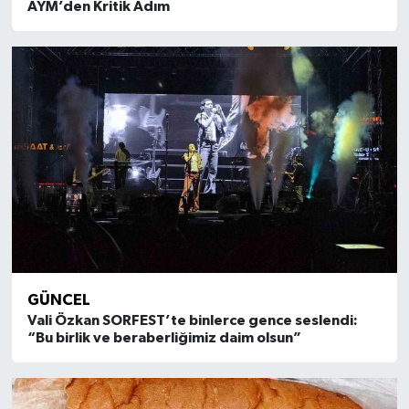
AYM’den Kritik Adım
GÜNCEL
Vali Özkan SORFEST’te binlerce gence seslendi:
“Bu birlik ve beraberliğimiz daim olsun”