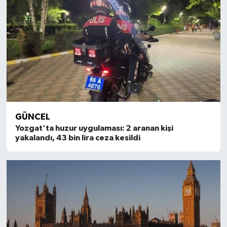
GÜNCEL
Yozgat'ta huzur uygulaması: 2 aranan kişi
yakalandı, 43 bin lira ceza kesildi