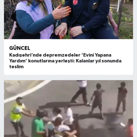
GÜNCEL
Kadışehri’nde depremzedeler ‘Evini Yapana
Yardım’ konutlarına yerleşti: Kalanlar yıl sonunda
teslim