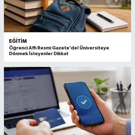
EĞITIM
Öğrenci Affı Resmi Gazete’de! Üniversiteye
Dönmek İsteyenler Dikkat