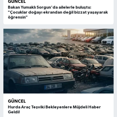
GÜNCEL
Bakan Yumaklı Sorgun'da ailelerle buluştu:
"Çocuklar doğayı ekrandan değil bizzat yaşayarak
öğrensin"
GÜNCEL
Hurda Araç Teşviki Bekleyenlere Müjdeli Haber
Geldi!