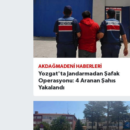
AKDAĞMADENI HABERLERI
Yozgat'ta Jandarmadan Şafak
Operasyonu: 4 Aranan Şahıs
Yakalandı