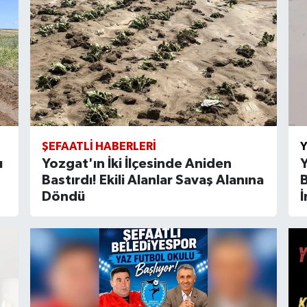
ŞEFAATLI HABERLERI
Y
ı
Yozgat'ın İki İlçesinde Aniden
Y
Bastırdı! Ekili Alanlar Savaş Alanına
Döndü
İ