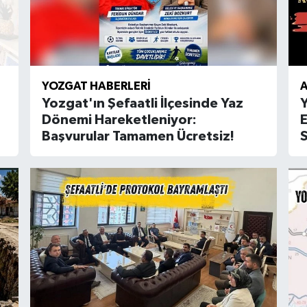
YOZGAT HABERLERI
A
Yozgat'ın Şefaatli İlçesinde Yaz
Dönemi Hareketleniyor:
E
Başvurular Tamamen Ücretsiz!