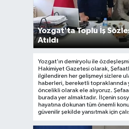
Yozgat'ta Toplu İş Sözl
Atıldı
Yozgat'ın demiryolu ile özdeşleşmiş 
Hakimiyet Gazetesi olarak, Şefaatli
ilgilendiren her gelişmeyi sizlere u
haberleri, bereketli topraklarında ya
öncelikli olarak ele alıyoruz. Şefa
burada yer almaktadır. İlçenin sosya
hayatına dokunan tüm önemli konular
güvenilir şekilde yansıtmak için çal