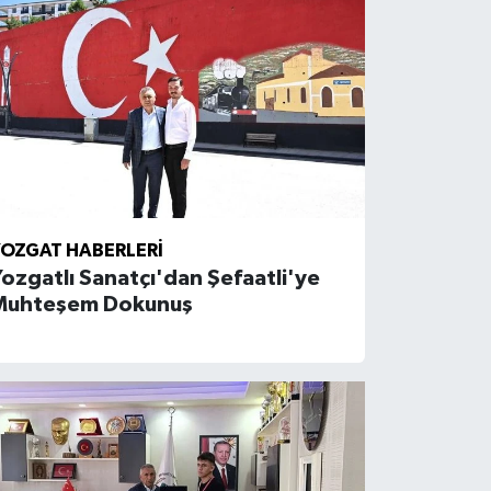
OZGAT HABERLERI
ozgatlı Sanatçı'dan Şefaatli'ye
Muhteşem Dokunuş