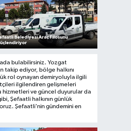
efaatli Belediyesi Araç Filosunu
üçlendiriyor
ada bulabilirsiniz. Yozgat
n takip ediyor, bölge halkını
yük rol oynayan demiryoluyla ilgili
çileri ilgilendiren gelişmeleri
u hizmetleri ve güncel duyurular da
ibi, Şefaatli halkının günlük
yoruz. Şefaatli'nin gündemini en