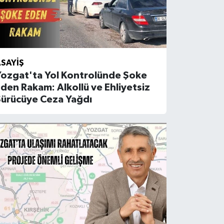
SAYIŞ
Yozgat'ta Yol Kontrolünde Şoke
den Rakam: Alkollü ve Ehliyetsiz
Sürücüye Ceza Yağdı