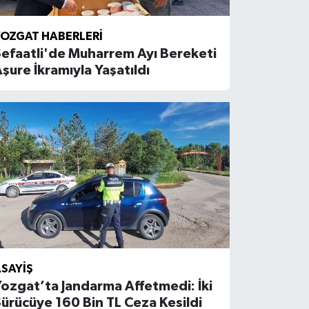
OZGAT HABERLERI
efaatli'de Muharrem Ayı Bereketi
şure İkramıyla Yaşatıldı
SAYIŞ
ozgat’ta Jandarma Affetmedi: İki
ürücüye 160 Bin TL Ceza Kesildi