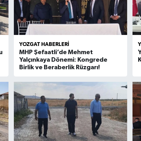
YOZGAT HABERLERI
Y
u
MHP Şefaatli’de Mehmet
Y
Yalçınkaya Dönemi: Kongrede
K
Birlik ve Beraberlik Rüzgarı!