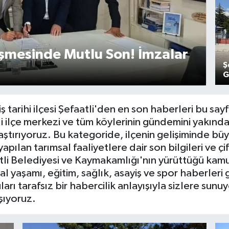
eşmesinde Mutlu Son! İmzalar
Ş
G
tarihi ilçesi Şefaatli'den en son haberleri bu sayf
 ilçe merkezi ve tüm köylerinin gündemini yakında
laştırıyoruz. Bu kategoride, ilçenin gelişiminde bü
pılan tarımsal faaliyetlere dair son bilgileri ve çift
atli Belediyesi ve Kaymakamlığı'nın yürüttüğü kam
l yaşamı, eğitim, sağlık, asayiş ve spor haberleri g
ı tarafsız bir habercilik anlayışıyla sizlere sunu
ışıyoruz.