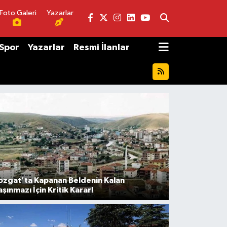
Foto Galeri
Yazarlar
Spor
Yazarlar
Resmi İlanlar
ozgat'ta Kapanan Beldenin Kalan
aşınmazı İçin Kritik Karar!