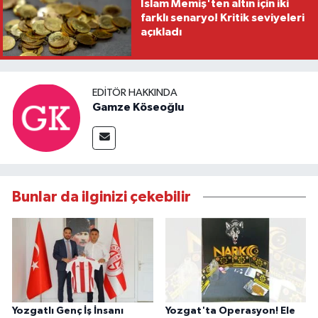
İslam Memiş'ten altın için iki
farklı senaryo! Kritik seviyeleri
açıkladı
EDITÖR HAKKINDA
Gamze Köseoğlu
Bunlar da ilginizi çekebilir
Yozgatlı Genç İş İnsanı
Yozgat'ta Operasyon! Ele