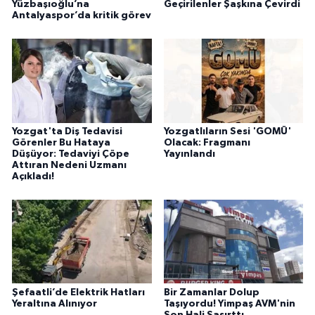
Yüzbaşıoğlu’na
Geçirilenler Şaşkına Çevirdi
Antalyaspor’da kritik görev
Yozgat'ta Diş Tedavisi
Yozgatlıların Sesi 'GOMÜ'
Görenler Bu Hataya
Olacak: Fragmanı
Düşüyor: Tedaviyi Çöpe
Yayınlandı
Attıran Nedeni Uzmanı
Açıkladı!
Şefaatli’de Elektrik Hatları
Bir Zamanlar Dolup
Yeraltına Alınıyor
Taşıyordu! Yimpaş AVM'nin
Son Hali Şaşırttı