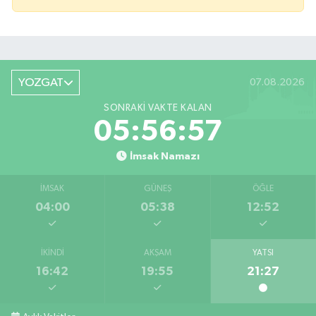
YOZGAT
07.08.2026
SONRAKI VAKTE KALAN
05:56:57
İmsak Namazı
İMSAK
GÜNEŞ
ÖĞLE
04:00
05:38
12:52
İKINDI
AKŞAM
YATSI
16:42
19:55
21:27