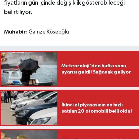
fiyatların gün içinde değişiklik gösterebileceği
belirtiliyor.
Muhabir:
Gamze Köseoğlu
Meteoroloji'den hafta sonu
uyarısı geldi! Sağanak geliyor
İkinci el piyasasının en hızlı
satılan 20 otomobili belli oldu!