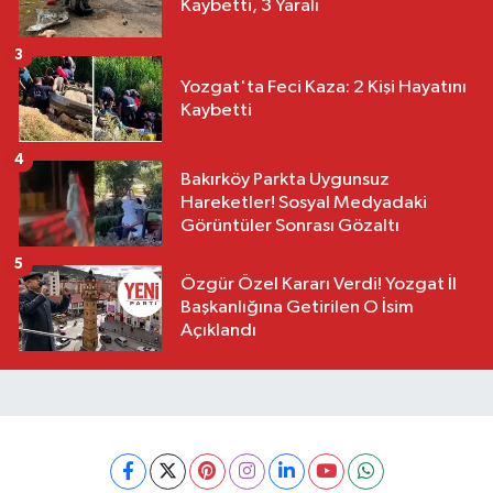
Kaybetti, 3 Yaralı
3
Yozgat'ta Feci Kaza: 2 Kişi Hayatını
Kaybetti
4
Bakırköy Parkta Uygunsuz
Hareketler! Sosyal Medyadaki
Görüntüler Sonrası Gözaltı
5
Özgür Özel Kararı Verdi! Yozgat İl
Başkanlığına Getirilen O İsim
Açıklandı