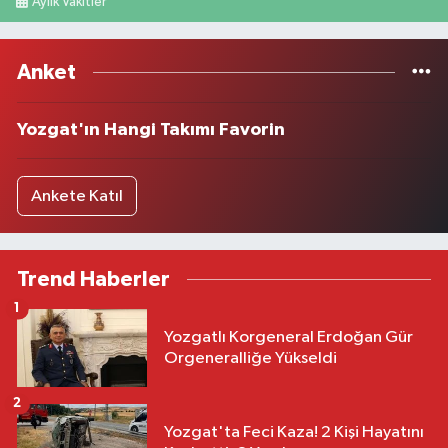
Aylık Vakitler
Anket
Yozgat'ın Hangi Takımı Favorin
Ankete Katıl
Trend Haberler
1
Yozgatlı Korgeneral Erdoğan Gür
Orgeneralliğe Yükseldi
2
Yozgat'ta Feci Kaza! 2 Kişi Hayatını