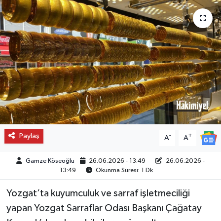
Paylaş
-
+
A
A
Gamze Köseoğlu
26.06.2026 - 13:49
26.06.2026 -
13:49
Okunma Süresi: 1 Dk
Yozgat’ta kuyumculuk ve sarraf işletmeciliği
yapan Yozgat Sarraflar Odası Başkanı Çağatay