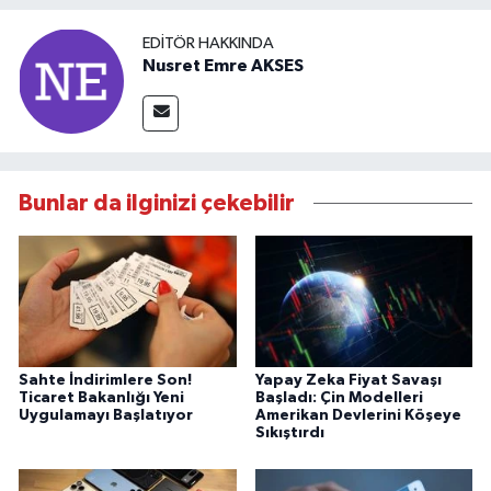
EDITÖR HAKKINDA
Nusret Emre AKSES
Bunlar da ilginizi çekebilir
Sahte İndirimlere Son!
Yapay Zeka Fiyat Savaşı
Ticaret Bakanlığı Yeni
Başladı: Çin Modelleri
Uygulamayı Başlatıyor
Amerikan Devlerini Köşeye
Sıkıştırdı