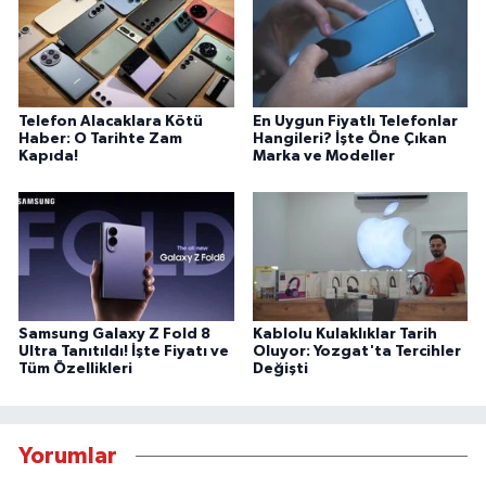
Telefon Alacaklara Kötü
En Uygun Fiyatlı Telefonlar
Haber: O Tarihte Zam
Hangileri? İşte Öne Çıkan
Kapıda!
Marka ve Modeller
Samsung Galaxy Z Fold 8
Kablolu Kulaklıklar Tarih
Ultra Tanıtıldı! İşte Fiyatı ve
Oluyor: Yozgat'ta Tercihler
Tüm Özellikleri
Değişti
Yorumlar