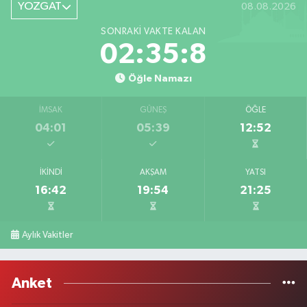
YOZGAT
08.08.2026
SONRAKI VAKTE KALAN
02:35:8
Öğle Namazı
İMSAK
GÜNEŞ
ÖĞLE
04:01
05:39
12:52
İKINDI
AKŞAM
YATSI
16:42
19:54
21:25
Aylık Vakitler
Anket