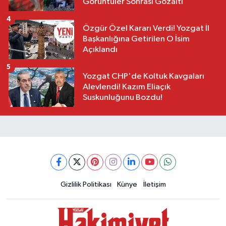
Görüntüler Sonrası Gözaltı
4
Özgür Özel Kararı Verdi! Yozgat İl
Başkanlığına Getirilen O İsim
Açıklandı
5
Yozgat CHP'de Koltuk Kavgaları
Alevlendi! Kazım Eliaçık
Suskunluğunu Bozdu!
Gizlilik Politikası
Künye
İletişim