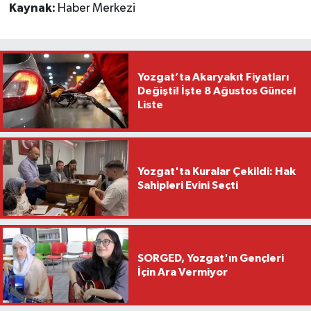
Kaynak:
Haber Merkezi
Yozgat’ta Akaryakıt Fiyatları
Değişti! İşte 8 Ağustos Güncel
Liste
Yozgat'ta Kuralar Çekildi: Hak
Sahipleri Evini Seçti
SORGED, Yozgat'ın Gençleri
İçin Ara Vermiyor