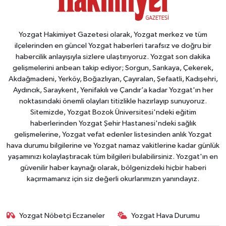
Yozgat Hakimiyet Gazetesi olarak, Yozgat merkez ve tüm
ilçelerinden en güncel Yozgat haberleri tarafsız ve doğru bir
habercilik anlayışıyla sizlere ulaştırıyoruz. Yozgat son dakika
gelişmelerini anbean takip ediyor; Sorgun, Sarıkaya, Çekerek,
Akdağmadeni, Yerköy, Boğazlıyan, Çayıralan, Şefaatli, Kadışehri,
Aydıncık, Saraykent, Yenifakılı ve Çandır’a kadar Yozgat'ın her
noktasındaki önemli olayları titizlikle hazırlayıp sunuyoruz.
Sitemizde, Yozgat Bozok Üniversitesi'ndeki eğitim
haberlerinden Yozgat Şehir Hastanesi'ndeki sağlık
gelişmelerine, Yozgat vefat edenler listesinden anlık Yozgat
hava durumu bilgilerine ve Yozgat namaz vakitlerine kadar günlük
yaşamınızı kolaylaştıracak tüm bilgileri bulabilirsiniz. Yozgat'ın en
güvenilir haber kaynağı olarak, bölgenizdeki hiçbir haberi
kaçırmamanız için siz değerli okurlarımızın yanındayız.
Yozgat Nöbetçi Eczaneler
Yozgat Hava Durumu