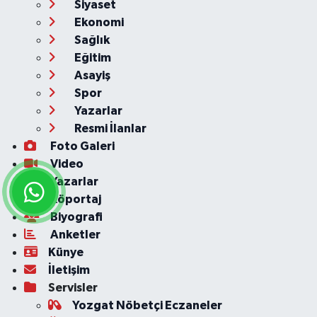
Siyaset
Ekonomi
Sağlık
Eğitim
Asayiş
Spor
Yazarlar
Resmi İlanlar
Foto Galeri
Video
Yazarlar
Röportaj
Biyografi
Anketler
Künye
İletişim
Servisler
Yozgat Nöbetçi Eczaneler