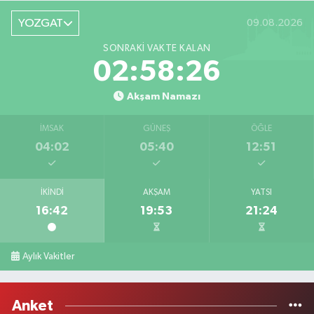
YOZGAT
09.08.2026
SONRAKI VAKTE KALAN
02:58:26
Akşam Namazı
İMSAK
GÜNEŞ
ÖĞLE
04:02
05:40
12:51
İKINDI
AKŞAM
YATSI
16:42
19:53
21:24
Aylık Vakitler
Anket