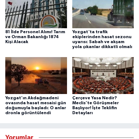
81 İlde Personel Alımı! Tarım
Yozgat'ta trafik
ve Orman Bakanlığı 1874
ekiplerinden hasat sezonu
Kişi Alacak
uyarısı: Sabah ve akşam
yola çıkanlar dikkatli olmalı
Yozgat’ın Akdağmadeni
Çerçeve Yasa Nedir?
ovasında hasat mesaisi gün
Meclis’te Görüşmeler
doğumuyla başladı: O anlar
Başlıyor! İşte Teklifin
dronla görüntülendi
Detayları
Yorumlar