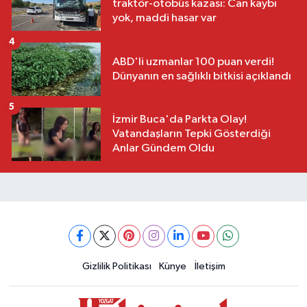
traktör-otobüs kazası: Can kaybı
yok, maddi hasar var
4
ABD'li uzmanlar 100 puan verdi!
Dünyanın en sağlıklı bitkisi açıklandı
5
İzmir Buca'da Parkta Olay!
Vatandaşların Tepki Gösterdiği
Anlar Gündem Oldu
Gizlilik Politikası
Künye
İletişim