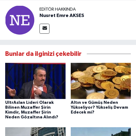
EDITÖR HAKKINDA
Nusret Emre AKSES
Bunlar da ilginizi çekebilir
UltrAslan Lideri Olarak
Altın ve Gümüş Neden
Bilinen Muzaffer Şirin
Yükseliyor? Yükseliş Devam
Kimdir, Muzaffer Şirin
Edecek mi?
Neden Gözaltına Alındı?