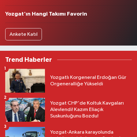
Yozgat'ın Hangi Takımı Favorin
Ankete Katıl
Trend Haberler
1
Yozgatlı Korgeneral Erdoğan Gür
Orgeneralliğe Yükseldi
2
Yozgat CHP'de Koltuk Kavgaları
Alevlendi! Kazım Eliaçık
Suskunluğunu Bozdu!
3
Yozgat-Ankara karayolunda