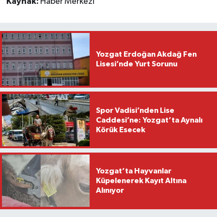
Kaynak:
Haber Merkezi
Yozgat Erdoğan Akdağ Fen
Lisesi’nde Yurt Sorunu
Spor Vadisi’nden Lise
Caddesi’ne: Yozgat’ta Aynalı
Körük Esecek
Yozgat’ta Hayvanlar
Küpelenerek Kayıt Altına
Alınıyor