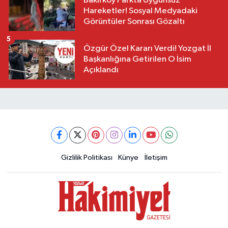
Bakırköy Parkta Uygunsuz
Hareketler! Sosyal Medyadaki
Görüntüler Sonrası Gözaltı
5
Özgür Özel Kararı Verdi! Yozgat İl
Başkanlığına Getirilen O İsim
Açıklandı
Gizlilik Politikası
Künye
İletişim