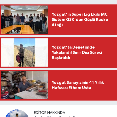
Yozgat'ın Süper Lig Ekibi MC
Sistem GSK'dan Güçlü Kadro
Atağı
Yozgat'ta Denetimde
Yakalandı! Sınır Dışı Süreci
Başlatıldı
Yozgat Sanayisinin 41 Yıllık
Hafızası Ethem Usta
EDITÖR HAKKINDA