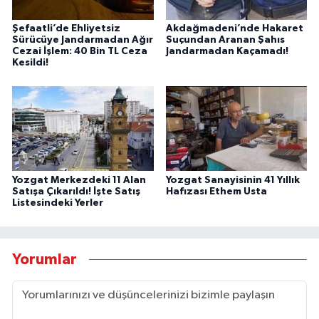
Şefaatli’de Ehliyetsiz
Akdağmadeni’nde Hakaret
Sürücüye Jandarmadan Ağır
Suçundan Aranan Şahıs
Cezai İşlem: 40 Bin TL Ceza
Jandarmadan Kaçamadı!
Kesildi!
Yozgat Merkezdeki 11 Alan
Yozgat Sanayisinin 41 Yıllık
Satışa Çıkarıldı! İşte Satış
Hafızası Ethem Usta
Listesindeki Yerler
Yorumlar