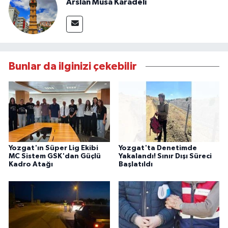
Arslan Musa Karadeli
Bunlar da ilginizi çekebilir
Yozgat'ın Süper Lig Ekibi
Yozgat'ta Denetimde
MC Sistem GSK'dan Güçlü
Yakalandı! Sınır Dışı Süreci
Kadro Atağı
Başlatıldı