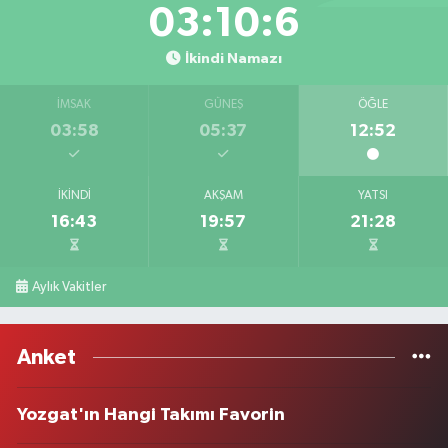
03:10:6
İkindi Namazı
İMSAK
GÜNEŞ
ÖĞLE
03:58
05:37
12:52
İKINDI
AKŞAM
YATSI
16:43
19:57
21:28
Aylık Vakitler
Anket
Yozgat'ın Hangi Takımı Favorin