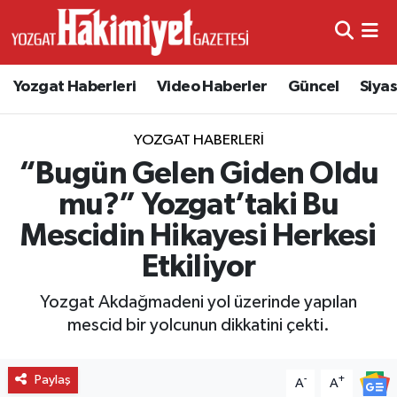
Yozgat Haberleri
Video Haberler
Güncel
Siya
YOZGAT HABERLERI
“Bugün Gelen Giden Oldu
mu?” Yozgat’taki Bu
Mescidin Hikayesi Herkesi
Etkiliyor
Yozgat Akdağmadeni yol üzerinde yapılan
mescid bir yolcunun dikkatini çekti.
Paylaş
-
+
A
A