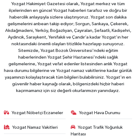
Yozgat Hakimiyet Gazetesi olarak, Yozgat merkez ve tüm
ilçelerinden en güncel Yozgat haberleri tarafsız ve doğru bir
habercilik anlayışıyla sizlere ulaştırıyoruz. Yozgat son dakika
gelişmelerini anbean takip ediyor; Sorgun, Sarıkaya, Çekerek,
Akdağmadeni, Yerköy, Boğazlıyan, Çayıralan, Şefaatli, Kadışehri,
Aydıncık, Saraykent, Yenifakılı ve Çandır’a kadar Yozgat'ın her
noktasındaki önemli olayları titizlikle hazırlayıp sunuyoruz.
Sitemizde, Yozgat Bozok Üniversitesi'ndeki eğitim
haberlerinden Yozgat Şehir Hastanesi'ndeki sağlık
gelişmelerine, Yozgat vefat edenler listesinden anlık Yozgat
hava durumu bilgilerine ve Yozgat namaz vakitlerine kadar günlük
yaşamınızı kolaylaştıracak tüm bilgileri bulabilirsiniz. Yozgat'ın en
güvenilir haber kaynağı olarak, bölgenizdeki hiçbir haberi
kaçırmamanız için siz değerli okurlarımızın yanındayız.
Yozgat Nöbetçi Eczaneler
Yozgat Hava Durumu
Yozgat Namaz Vakitleri
Yozgat Trafik Yoğunluk
Haritası