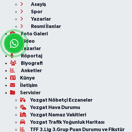
Asayiş
Spor
Yazarlar
Resmi İlanlar
Foto Galeri
Video
Yazarlar
Röportaj
Biyografi
Anketler
Künye
İletişim
Servisler
Yozgat Nöbetçi Eczaneler
Yozgat Hava Durumu
Yozgat Namaz Vakitleri
Yozgat Trafik Yoğunluk Haritası
TFF 3.Lig 3.Grup Puan Durumu ve Fikstür