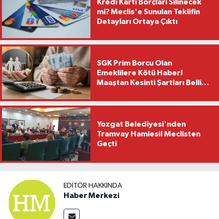
Kredi Kartı Borçları Silinecek
mi? Meclis'e Sunulan Teklifin
Detayları Ortaya Çıktı
SGK Prim Borcu Olan
Emeklilere Kötü Haber!
Maaştan Kesinti Şartları Belli
Oldu
Yozgat Belediyesi'nden
Tramvay Hamlesi! Meclisten
Geçti
EDITÖR HAKKINDA
Haber Merkezi