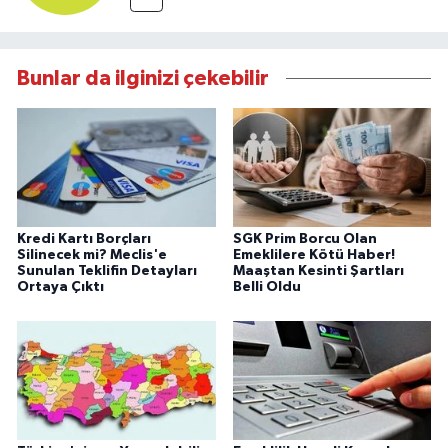
Bunlar da ilginizi çekebilir
Kredi Kartı Borçları
SGK Prim Borcu Olan
Silinecek mi? Meclis'e
Emeklilere Kötü Haber!
Sunulan Teklifin Detayları
Maaştan Kesinti Şartları
Ortaya Çıktı
Belli Oldu