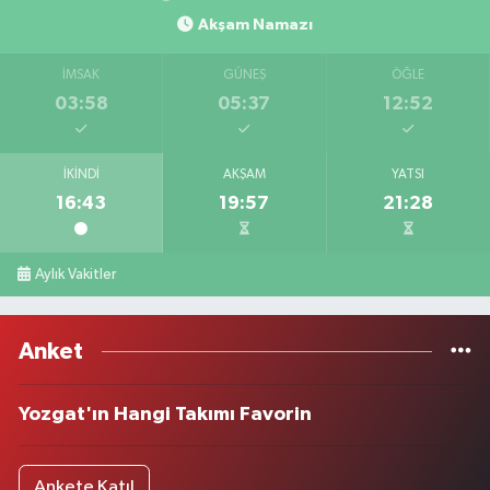
Akşam Namazı
İMSAK
GÜNEŞ
ÖĞLE
03:58
05:37
12:52
İKINDI
AKŞAM
YATSI
16:43
19:57
21:28
Aylık Vakitler
Anket
Yozgat'ın Hangi Takımı Favorin
Ankete Katıl