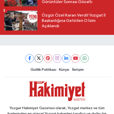
Görüntüler Sonrası Gözaltı
5
Özgür Özel Kararı Verdi! Yozgat İl
Başkanlığına Getirilen O İsim
Açıklandı
Gizlilik Politikası
Künye
İletişim
Yozgat Hakimiyet Gazetesi olarak, Yozgat merkez ve tüm
ilçelerinden en güncel Yozgat haberleri tarafsız ve doğru bir