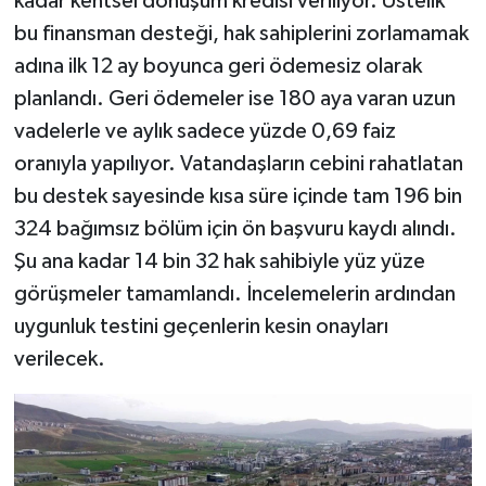
kadar kentsel dönüşüm kredisi veriliyor. Üstelik
bu finansman desteği, hak sahiplerini zorlamamak
adına ilk 12 ay boyunca geri ödemesiz olarak
planlandı. Geri ödemeler ise 180 aya varan uzun
vadelerle ve aylık sadece yüzde 0,69 faiz
oranıyla yapılıyor. Vatandaşların cebini rahatlatan
bu destek sayesinde kısa süre içinde tam 196 bin
324 bağımsız bölüm için ön başvuru kaydı alındı.
Şu ana kadar 14 bin 32 hak sahibiyle yüz yüze
görüşmeler tamamlandı. İncelemelerin ardından
uygunluk testini geçenlerin kesin onayları
verilecek.