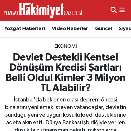
Yozgat Haberleri
Video Haberler
Güncel
Siya
EKONOMI
Devlet Destekli Kentsel
Dönüşüm Kredisi Şartları
Belli Oldu! Kimler 3 Milyon
TL Alabilir?
İstanbul'da beklenen olası deprem öncesi
binalarını yenilemek isteyen vatandaşlar, devletin
sunduğu yeni ve uygun koşullu kredi desteklerine
adeta akın etti. Dünya Bankası işbirliğiyle verilen
düşük faizli finansman paketi, milyonlarca