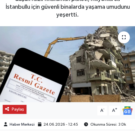
İstanbullu için güvenli binalarda yaşama umudunu
yeşertti.
Paylaş
-
+
A
A
Haber Merkezi
24.06.2026 - 12:45
Okunma Süresi: 3 Dk