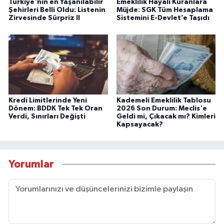
Türkiye'nin en Yaşanılabilir
Emeklilik Hayali Kuranlara
Şehirleri Belli Oldu: Listenin
Müjde: SGK Tüm Hesaplama
Zirvesinde Sürpriz Il
Sistemini E-Devlet’e Taşıdı
Kredi Limitlerinde Yeni
Kademeli Emeklilik Tablosu
Dönem: BDDK Tek Tek Oran
2026 Son Durum: Meclis'e
Verdi, Sınırları Değişti
Geldi mi, Çıkacak mı? Kimleri
Kapsayacak?
Yorumlar