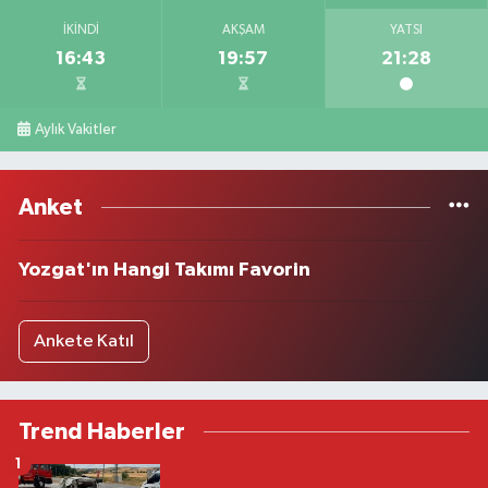
İKINDI
AKŞAM
YATSI
16:43
19:57
21:28
Aylık Vakitler
Anket
Yozgat'ın Hangi Takımı Favorin
Ankete Katıl
Trend Haberler
1