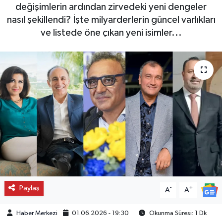
değişimlerin ardından zirvedeki yeni dengeler
nasıl şekillendi? İşte milyarderlerin güncel varlıkları
ve listede öne çıkan yeni isimler...
Paylaş
-
+
A
A
Haber Merkezi
01.06.2026 - 19:30
Okunma Süresi: 1 Dk