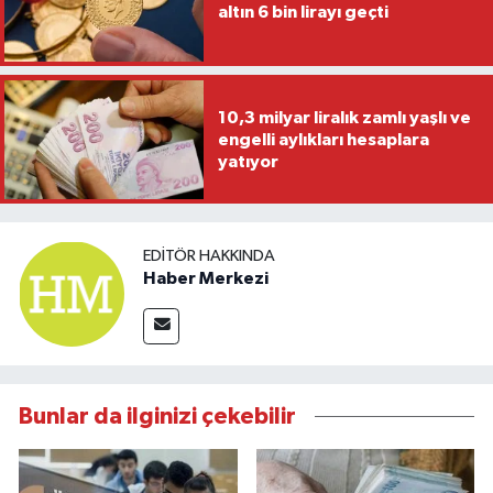
altın 6 bin lirayı geçti
10,3 milyar liralık zamlı yaşlı ve
engelli aylıkları hesaplara
yatıyor
EDITÖR HAKKINDA
Haber Merkezi
Bunlar da ilginizi çekebilir