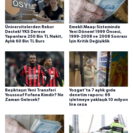
Üniversitelerden Rekor
Emekli Maaşı Sisteminde
Destek! YKS Derece
Yeni Dönem! 1999 Öncesi,
Yapanlara 250 Bin TL Nakit,
1999-2008 ve 2008 Sonrası
Aylık 60 Bin TL Burs
İçin Kritik Değişiklik
Beşiktaşın Yeni Transferi
Yozgat’ta 7 aylık gıda
Youssouf Fofana Kimdir? Ne
denetim raporu: 69
Zaman Gelecek?
işletmeye yaklaşık 10 milyon
lira ceza