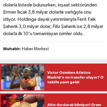
dolarla listede bulunurken, inşaat sektöründen
Erman Ilıcak 3,8 milyar dolarlık varlığıyla onu
izliyor. Holdinge dayalı yatırımlarıyla Ferit Faik
Şahenk 3,0 milyar dolar, Filiz Şahenk ise 2,8 milyar
dolarla ilk 10'u tamamlayan isimler oldu.
Muhabir:
Haber Merkezi
Victor Osimhen Atletico
Madrid'e mi transfer oluyor? O
teklife yanıt geldi
Altın durdurak bilmiyor! Gram