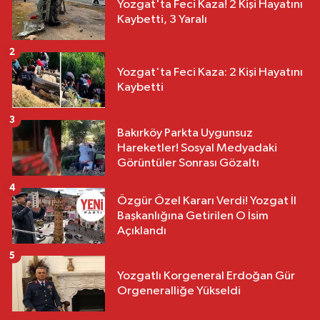
Yozgat'ta Feci Kaza! 2 Kişi Hayatını
Kaybetti, 3 Yaralı
2
Yozgat'ta Feci Kaza: 2 Kişi Hayatını
Kaybetti
3
Bakırköy Parkta Uygunsuz
Hareketler! Sosyal Medyadaki
Görüntüler Sonrası Gözaltı
4
Özgür Özel Kararı Verdi! Yozgat İl
Başkanlığına Getirilen O İsim
Açıklandı
5
Yozgatlı Korgeneral Erdoğan Gür
Orgeneralliğe Yükseldi