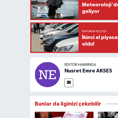
Meteoroloji'de
geliyor
EDITÖRÜN SEÇTIĞI
İkinci el piyasa
oldu!
EDITÖR HAKKINDA
Nusret Emre AKSES
Bunlar da ilginizi çekebilir