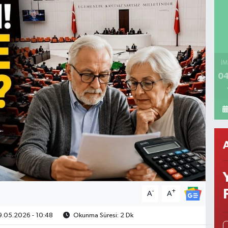
İM
04
-
+
A
A
.05.2026 - 10:48
Okunma Süresi: 2 Dk