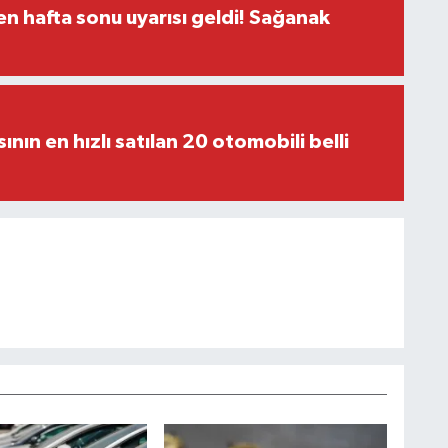
n hafta sonu uyarısı geldi! Sağanak
sının en hızlı satılan 20 otomobili belli