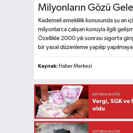
Milyonların Gözü Gel
Kademeli emeklilik konusunda şu an i
milyonlarca çalışan konuyla ilgili geli
Özellikle 2000 yılı sonrası sigorta gir
bir yasal düzenleme yapılıp yapılmaya
Kaynak:
Haber Merkezi
EDITÖRÜN SEÇTIĞI
Vergi, SGK ve M
oldu
EDITÖRÜN SEÇTIĞI