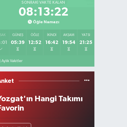
SONRAKI VAKTE KALAN
08:13:22
Öğle Namazı
SAK
GÜNEŞ
ÖĞLE
İKINDI
AKŞAM
YATSI
:01
05:39
12:52
16:42
19:54
21:25
Aylık Vakitler
Anket
Yozgat'ın Hangi Takımı
Favorin