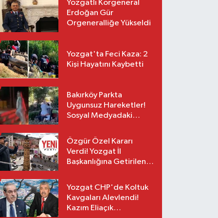
Yozgatlı Korgeneral
Erdoğan Gür
Orgeneralliğe Yükseldi
Yozgat'ta Feci Kaza: 2
Kişi Hayatını Kaybetti
Bakırköy Parkta
Uygunsuz Hareketler!
Sosyal Medyadaki
Görüntüler Sonrası
Gözaltı
Özgür Özel Kararı
Verdi! Yozgat İl
Başkanlığına Getirilen
O İsim Açıklandı
Yozgat CHP'de Koltuk
Kavgaları Alevlendi!
Kazım Eliaçık