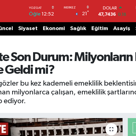
DOLAR
°
21
Öğle
12:52
47,7436
0.18
EURO
55,2510
0.32
üncel
Siyaset
Ekonomi
Sağlık
Eğitim
Asayiş
STERLİN
64,4811
0.38
GRAM ALTIN
6660.55
0.03
te Son Durum: Milyonların 
BİST100
13.779
-14
 Geldi mi?
BITCOIN
64.960,21
0.87
ler bu kez kademeli emeklilik beklentisine
nan milyonlarca çalışan, emeklilik şartları
 ediyor.