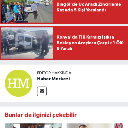
Bingöl’de Üç Araçlı Zincirleme
Kazada 5 Kişi Yaralandı
Konya'da TIR Kırmızı Işıkta
Bekleyen Araçlara Çarptı: 1 Ölü
9 Yaralı
EDITÖR HAKKINDA
Haber Merkezi
Bunlar da ilginizi çekebilir