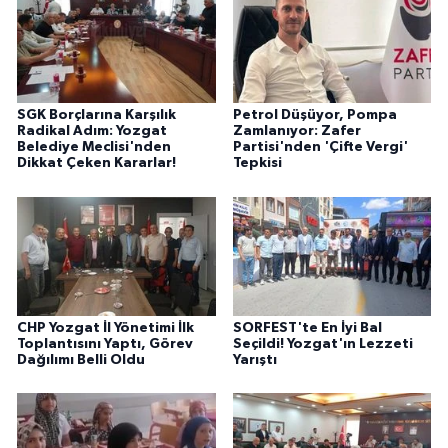
SGK Borçlarına Karşılık
Petrol Düşüyor, Pompa
Radikal Adım: Yozgat
Zamlanıyor: Zafer
Belediye Meclisi'nden
Partisi'nden 'Çifte Vergi'
Dikkat Çeken Kararlar!
Tepkisi
CHP Yozgat İl Yönetimi İlk
SORFEST'te En İyi Bal
Toplantısını Yaptı, Görev
Seçildi! Yozgat'ın Lezzeti
Dağılımı Belli Oldu
Yarıştı