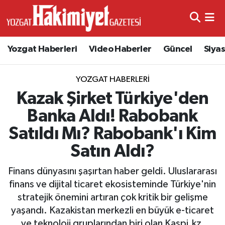
Yozgat Haberleri
Video Haberler
Güncel
Siya
YOZGAT HABERLERI
Kazak Şirket Türkiye'den
Banka Aldı! Rabobank
Satıldı Mı? Rabobank'ı Kim
Satın Aldı?
Finans dünyasını şaşırtan haber geldi. Uluslararası
finans ve dijital ticaret ekosisteminde Türkiye'nin
stratejik önemini artıran çok kritik bir gelişme
yaşandı. Kazakistan merkezli en büyük e-ticaret
ve teknoloji gruplarından biri olan Kaspi.kz,