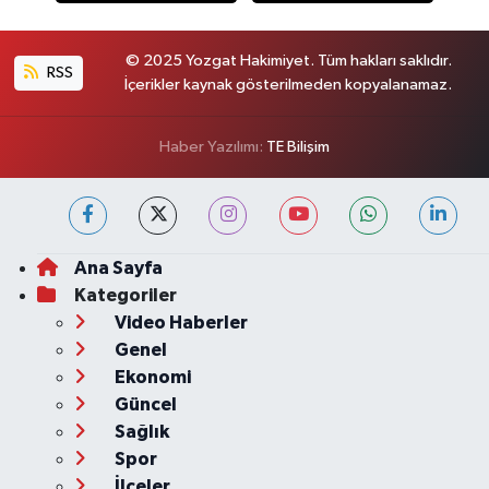
© 2025 Yozgat Hakimiyet. Tüm hakları saklıdır.
RSS
İçerikler kaynak gösterilmeden kopyalanamaz.
Haber Yazılımı:
TE Bilişim
Ana Sayfa
Kategoriler
Video Haberler
Genel
Ekonomi
Güncel
Sağlık
Spor
İlçeler