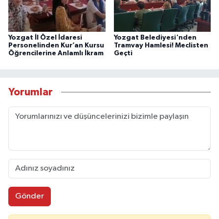
Yozgat İl Özel İdaresi
Yozgat Belediyesi'nden
Personelinden Kur’an Kursu
Tramvay Hamlesi! Meclisten
Öğrencilerine Anlamlı İkram
Geçti
Yorumlar
Gönder