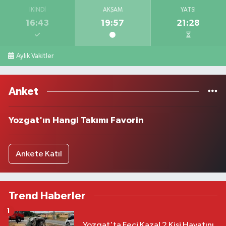
İKINDI
AKŞAM
YATSI
16:43
19:57
21:28
Aylık Vakitler
Anket
Yozgat'ın Hangi Takımı Favorin
Ankete Katıl
Trend Haberler
1
Yozgat'ta Feci Kaza! 2 Kişi Hayatını