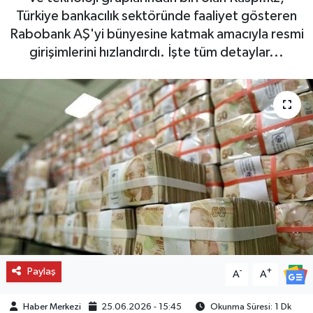
Türkiye bankacılık sektöründe faaliyet gösteren
Rabobank AŞ'yi bünyesine katmak amacıyla resmi
girişimlerini hızlandırdı. İşte tüm detaylar...
Paylaş
-
+
A
A
Haber Merkezi
25.06.2026 - 15:45
Okunma Süresi: 1 Dk