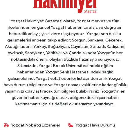
Yozgat Hakimiyet Gazetesi olarak, Yozgat merkez ve tüm
ilçelerinden en güncel Yozgat haberleri tarafsız ve doğru bir
habercilik anlayışıyla sizlere ulaştırıyoruz. Yozgat son dakika
gelişmelerini anbean takip ediyor; Sorgun, Sarıkaya, Çekerek,
Akdağmadeni, Yerköy, Boğazlıyan, Çayıralan, Şefaatli, Kadışehri,
Aydıncık, Saraykent, Yenifakılı ve Çandır’a kadar Yozgat'ın her
noktasındaki önemli olayları titizlikle hazırlayıp sunuyoruz.
Sitemizde, Yozgat Bozok Üniversitesi'ndeki eğitim
haberlerinden Yozgat Şehir Hastanesi'ndeki sağlık
gelişmelerine, Yozgat vefat edenler listesinden anlık Yozgat
hava durumu bilgilerine ve Yozgat namaz vakitlerine kadar günlük
yaşamınızı kolaylaştıracak tüm bilgileri bulabilirsiniz. Yozgat'ın en
güvenilir haber kaynağı olarak, bölgenizdeki hiçbir haberi
kaçırmamanız için siz değerli okurlarımızın yanındayız.
Yozgat Nöbetçi Eczaneler
Yozgat Hava Durumu