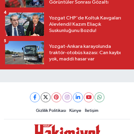
Görüntüler Sonrası Gözaltı
4
Yozgat CHP'de Koltuk Kavgaları
Alevlendi! Kazım Eliaçık
Suskunluğunu Bozdu!
5
Yozgat-Ankara karayolunda
traktör-otobüs kazası: Can kaybı
yok, maddi hasar var
Gizlilik Politikası
Künye
İletişim