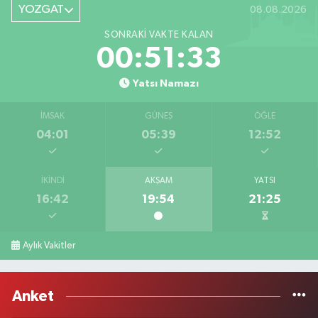
YOZGAT
08.08.2026
SONRAKI VAKTE KALAN
00:51:33
Yatsı Namazı
İMSAK
GÜNEŞ
ÖĞLE
04:01
05:39
12:52
İKINDI
AKŞAM
YATSI
16:42
19:54
21:25
Aylık Vakitler
Anket