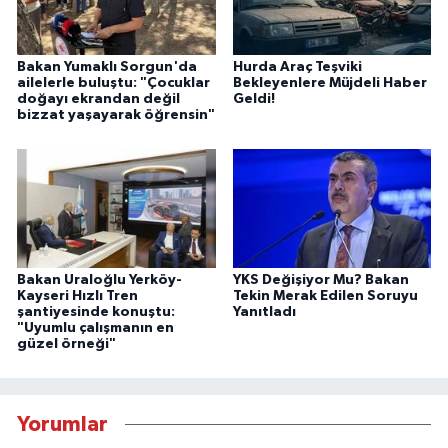
Bakan Yumaklı Sorgun'da
Hurda Araç Teşviki
ailelerle buluştu: "Çocuklar
Bekleyenlere Müjdeli Haber
doğayı ekrandan değil
Geldi!
bizzat yaşayarak öğrensin"
Bakan Uraloğlu Yerköy-
YKS Değişiyor Mu? Bakan
Kayseri Hızlı Tren
Tekin Merak Edilen Soruyu
şantiyesinde konuştu:
Yanıtladı
"Uyumlu çalışmanın en
güzel örneği"
Yorumlar