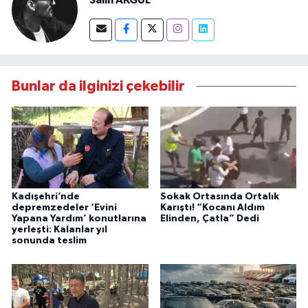
Bunlar da ilginizi çekebilir
Kadışehri’nde
Sokak Ortasında Ortalık
depremzedeler ‘Evini
Karıştı! “Kocanı Aldım
Yapana Yardım’ konutlarına
Elinden, Çatla” Dedi
yerleşti: Kalanlar yıl
sonunda teslim