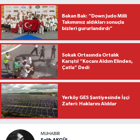
Bakan Bak: “Down Judo Milli
Takımımız aldıkları sonuçla
bizleri gururlandırdı”
Sokak Ortasında Ortalık
Karıştı! “Kocanı Aldım Elinden,
Çatla” Dedi
Yerköy GES Şantiyesinde İşçi
Zaferi: Haklarını Aldılar
MUHABIR
Salih AKGÜL