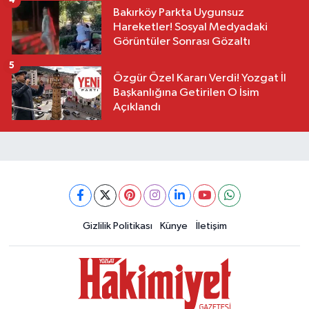
4
Bakırköy Parkta Uygunsuz
Hareketler! Sosyal Medyadaki
Görüntüler Sonrası Gözaltı
5
Özgür Özel Kararı Verdi! Yozgat İl
Başkanlığına Getirilen O İsim
Açıklandı
Gizlilik Politikası
Künye
İletişim