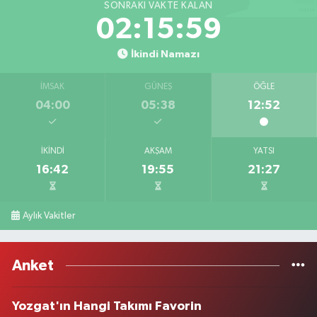
SONRAKI VAKTE KALAN
02:15:59
İkindi Namazı
İMSAK
GÜNEŞ
ÖĞLE
04:00
05:38
12:52
İKINDI
AKŞAM
YATSI
16:42
19:55
21:27
Aylık Vakitler
Anket
Yozgat'ın Hangi Takımı Favorin