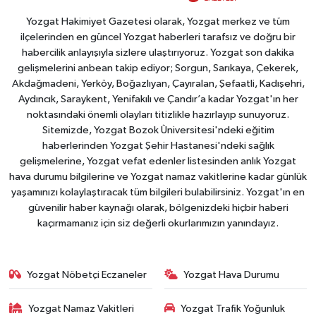
Yozgat Hakimiyet Gazetesi olarak, Yozgat merkez ve tüm
ilçelerinden en güncel Yozgat haberleri tarafsız ve doğru bir
habercilik anlayışıyla sizlere ulaştırıyoruz. Yozgat son dakika
gelişmelerini anbean takip ediyor; Sorgun, Sarıkaya, Çekerek,
Akdağmadeni, Yerköy, Boğazlıyan, Çayıralan, Şefaatli, Kadışehri,
Aydıncık, Saraykent, Yenifakılı ve Çandır’a kadar Yozgat'ın her
noktasındaki önemli olayları titizlikle hazırlayıp sunuyoruz.
Sitemizde, Yozgat Bozok Üniversitesi'ndeki eğitim
haberlerinden Yozgat Şehir Hastanesi'ndeki sağlık
gelişmelerine, Yozgat vefat edenler listesinden anlık Yozgat
hava durumu bilgilerine ve Yozgat namaz vakitlerine kadar günlük
yaşamınızı kolaylaştıracak tüm bilgileri bulabilirsiniz. Yozgat'ın en
güvenilir haber kaynağı olarak, bölgenizdeki hiçbir haberi
kaçırmamanız için siz değerli okurlarımızın yanındayız.
Yozgat Nöbetçi Eczaneler
Yozgat Hava Durumu
Yozgat Namaz Vakitleri
Yozgat Trafik Yoğunluk