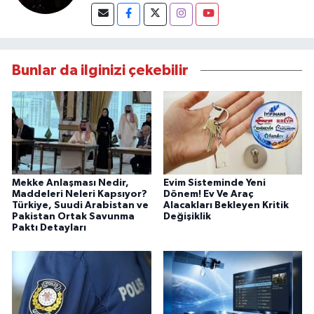
Bunlar da ilginizi çekebilir
Mekke Anlaşması Nedir,
Evim Sisteminde Yeni
Maddeleri Neleri Kapsıyor?
Dönem! Ev Ve Araç
Türkiye, Suudi Arabistan ve
Alacakları Bekleyen Kritik
Pakistan Ortak Savunma
Değişiklik
Paktı Detayları