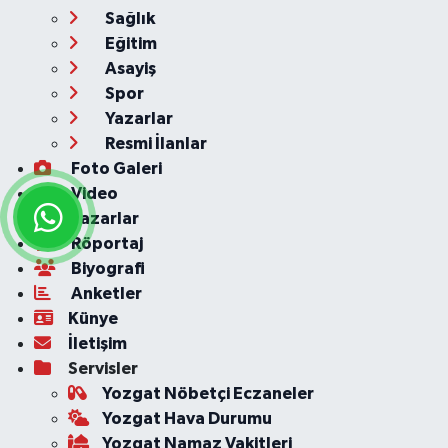
Sağlık
Eğitim
Asayiş
Spor
Yazarlar
Resmi İlanlar
Foto Galeri
Video
Yazarlar
Röportaj
Biyografi
Anketler
Künye
İletişim
Servisler
Yozgat Nöbetçi Eczaneler
Yozgat Hava Durumu
Yozgat Namaz Vakitleri