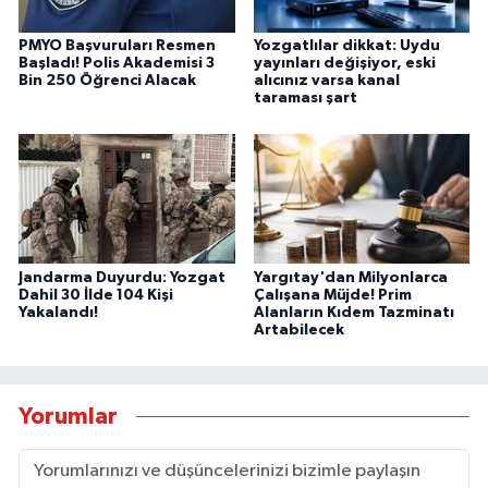
PMYO Başvuruları Resmen
Yozgatlılar dikkat: Uydu
Başladı! Polis Akademisi 3
yayınları değişiyor, eski
Bin 250 Öğrenci Alacak
alıcınız varsa kanal
taraması şart
Jandarma Duyurdu: Yozgat
Yargıtay'dan Milyonlarca
Dahil 30 İlde 104 Kişi
Çalışana Müjde! Prim
Yakalandı!
Alanların Kıdem Tazminatı
Artabilecek
Yorumlar