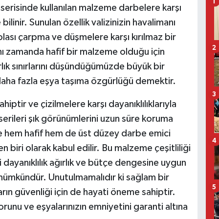
1
n serisinde kullanılan malzeme darbelere karşı
ilinir. Sunulan özellik valizinizin havalimanı
olası çarpma ve düşmelere karşı kırılmaz bir
2
nı zamanda hafif bir malzeme olduğu için
ırlık sınırlarını düşündüğümüzde büyük bir
 daha fazla eşya taşıma özgürlüğü demektir.
3
hiptir ve çizilmelere karşı dayanıklılıklarıyla
erileri şık görünümlerini uzun süre koruma
se hem hafif hem de üst düzey darbe emici
4
n biri olarak kabul edilir. Bu malzeme çeşitliliği
 dayanıklılık ağırlık ve bütçe dengesine uygun
ümkündür. Unutulmamalıdır ki sağlam bir
5
rın güvenliği için de hayati öneme sahiptir.
orunu ve eşyalarınızın emniyetini garanti altına