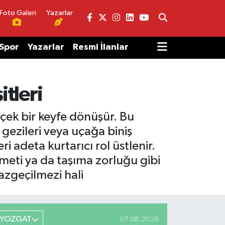
Foto Galeri
Yazarlar
Spor
Yazarlar
Resmi İlanlar
itleri
çek bir keyfe dönüşür. Bu
 gezileri veya uçağa biniş
i adeta kurtarıcı rol üstlenir.
meti ya da taşıma zorluğu gibi
azgeçilmezi hali
YOZGAT
07.08.2026