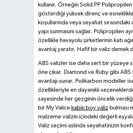
kullanır. Örneğin Solid PP Polipropile
gösterdiği yüksek direnç ve esneklikle b
koşullarında veya seyahat sırasındaki 
yapı sunmasını sağlar. Polipropilen ay
özellikle havayolu şirketlerinin katı ağ
avantaj yaratır. Hafif bir valiz demek
ABS valizler ise daha sert bir yüzeye sa
öne çıkar. Diamond ve Ruby gibi ABS s
avantajı sunar. Polikarbon modeller i
özellikleriyle en dayanıklı seçeneklerde
sayesinde her gezginin öncelik verdiği
bir My Valice
kabin boy valiz
bulması m
malzeme valizin içindeki değerli eşyala
Valiz seçimi aslında seyahatinizin konf