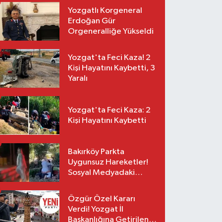
Yozgatlı Korgeneral
Erdoğan Gür
Orgeneralliğe Yükseldi
Yozgat'ta Feci Kaza! 2
Kişi Hayatını Kaybetti, 3
Yaralı
Yozgat'ta Feci Kaza: 2
Kişi Hayatını Kaybetti
Bakırköy Parkta
Uygunsuz Hareketler!
Sosyal Medyadaki
Görüntüler Sonrası
Gözaltı
Özgür Özel Kararı
Verdi! Yozgat İl
Başkanlığına Getirilen