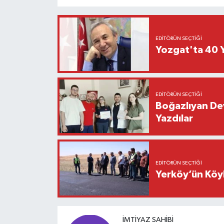
EDITÖRÜN SEÇTIĞI
Yozgat'ta 40 Y
EDITÖRÜN SEÇTIĞI
Boğazlıyan Dev
Yazdılar
EDITÖRÜN SEÇTIĞI
Yerköy’ün Köyl
İMTIYAZ SAHIBI