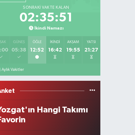
SONRAKI VAKTE KALAN
02:35:51
İkindi Namazı
SAK
GÜNEŞ
ÖĞLE
İKINDI
AKŞAM
YATSI
:00
05:38
12:52
16:42
19:55
21:27
Aylık Vakitler
Anket
Yozgat'ın Hangi Takımı
Favorin