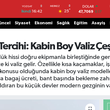
DOLAR
°
25
İkindi
16:42
47,7069
0.17
EURO
55,0265
0.01
üncel
Siyaset
Ekonomi
Sağlık
Eğitim
Asayiş
STERLİN
64,1897
0.02
GRAM ALTIN
6574.81
1.44
Tercihi: Kabin Boy Valiz Çeş
BİST100
13.887
64
ük hissi doğru ekipmanla birleştiğinde ger
BITCOIN
ki valiz gelir. Özellikle kısa kaçamaklar, iş
64.360,53
-0.76
z konusu olduğunda kabin boy valiz modeller
tra bagaj ücreti, bant başında bekleme zah
kaldıran bu küçük devler modern gezginin v