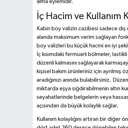
alma eylemidir.
İç Hacim ve Kullanım K
Kabin boy valizin cazibesi sadece dış öl
alanda maksimum verim sağlayan fonksi
boy valizleri bu küçük hacmi en iyi şek
İç kısımdaki fermuarlı bölmeler, lastikli
düzenli kalmasını sağlayarak karmaşayı
kişisel bakım ürünleriniz için ayrılmış ö
aradığınızı anında bulabilirsiniz. Düzen
miktarda eşya sığdırabilmenin altın kura
seyahatlerinde belgelerin veya hassas 
açısından da büyük kolaylık sağlar.
Kullanım kolaylığını artıran bir diğer ö
dört adet 360 derece dönebilen tekerle