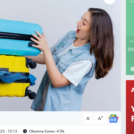
İM
04
-
+
A
A
25 - 15:13
Okunma Süresi: 4 Dk