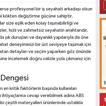
sterse profesyonel bir iş seyahati arkadaşı olsun
ni kökten değiştirme gücüne sahiptir.
r size eşlik eden kolay taşınabilirliği ve
zler, hızlı ve zahmetsiz seyahatin anahtarıdır.
 şık duruşları ve dayanıklı yapılarıyla da öne
ahat deneyiminizi bir üst seviyeye taşımak için
a yatan detayları ve seçim yaparken göz önünde
ne incelemek doğru valizle yola çıkmanız için
k Dengesi
en en kritik faktörlerin başında kullanılan
ıcı ihtiyaçlarına cevap verebilmek adına ABS
i çeşitli materyalleri ürünlerinde ustalıkla