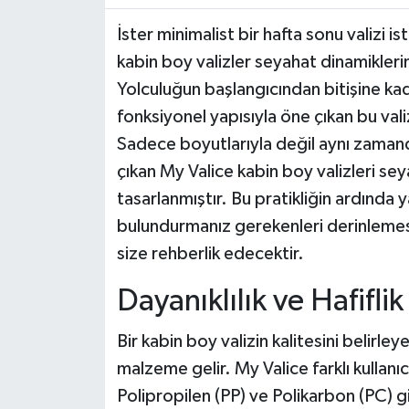
İster minimalist bir hafta sonu valizi i
kabin boy valizler seyahat dinamikleri
Yolculuğun başlangıcından bitişine kada
fonksiyonel yapısıyla öne çıkan bu vali
Sadece boyutlarıyla değil aynı zamanda
çıkan My Valice kabin boy valizleri sey
tasarlanmıştır. Bu pratikliğin ardınd
bulundurmanız gerekenleri derinlemesi
size rehberlik edecektir.
Dayanıklılık ve Hafifli
Bir kabin boy valizin kalitesini belirley
malzeme gelir. My Valice farklı kullan
Polipropilen (PP) ve Polikarbon (PC) gib