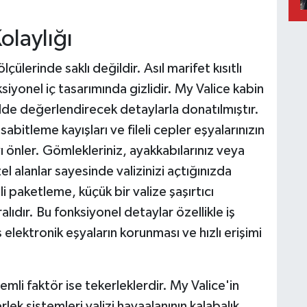
olaylığı
çülerinde saklı değildir. Asıl marifet kısıtlı
yonel iç tasarımında gizlidir. My Valice kabin
ilde değerlendirecek detaylarla donatılmıştır.
 sabitleme kayışları ve fileli cepler eşyalarınızın
 önler. Gömlekleriniz, ayakkabılarınız veya
zel alanlar sayesinde valizinizi açtığınızda
li paketleme, küçük bir valize şaşırtıcı
lıdır. Bu fonksiyonel detaylar özellikle iş
elektronik eşyaların korunması ve hızlı erişimi
nemli faktör ise tekerleklerdir. My Valice'in
k sistemleri valizi havaalanının kalabalık