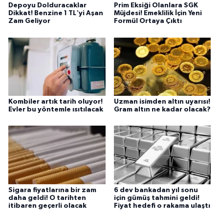
Depoyu Dolduracaklar
Prim Eksiği Olanlara SGK
Dikkat! Benzine 1 TL'yi Aşan
Müjdesi! Emeklilik İçin Yeni
Zam Geliyor
Formül Ortaya Çıktı
Kombiler artık tarih oluyor!
Uzman isimden altın uyarısı!
Evler bu yöntemle ısıtılacak
Gram altın ne kadar olacak?
Sigara fiyatlarına bir zam
6 dev bankadan yıl sonu
daha geldi! O tarihten
için gümüş tahmini geldi!
itibaren geçerli olacak
Fiyat hedefi o rakama ulaştı