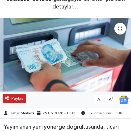
detaylar...
Paylaş
-
+
A
A
Haber Merkezi
25.06.2026 - 13:15
Okunma Süresi: 3 Dk
Yayımlanan yeni yönerge doğrultusunda, ticari