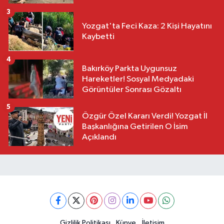
3
Yozgat'ta Feci Kaza: 2 Kişi Hayatını
Kaybetti
4
Bakırköy Parkta Uygunsuz
Hareketler! Sosyal Medyadaki
Görüntüler Sonrası Gözaltı
5
Özgür Özel Kararı Verdi! Yozgat İl
Başkanlığına Getirilen O İsim
Açıklandı
Gizlilik Politikası
Künye
İletişim