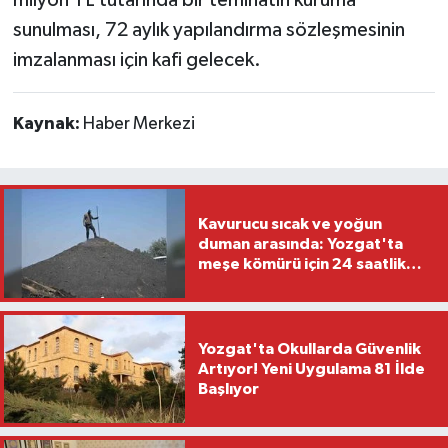
milyon TL tutarında bir teminatın kuruma
sunulması, 72 aylık yapılandırma sözleşmesinin
imzalanması için kafi gelecek.
Kaynak:
Haber Merkezi
Kavurucu sıcak ve yoğun
duman arasında: Yozgat'ta
meşe kömürü için 24 saatlik
nöbet
Yozgat'ta Okullarda Güvenlik
Artıyor! Yeni Uygulama 81 İlde
Başlıyor