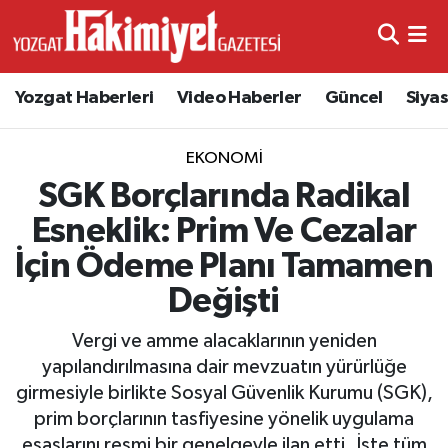
Yozgat Haberleri
Video Haberler
Güncel
Siya
EKONOMI
SGK Borçlarında Radikal
Esneklik: Prim Ve Cezalar
İçin Ödeme Planı Tamamen
Değişti
Vergi ve amme alacaklarının yeniden
yapılandırılmasına dair mevzuatın yürürlüğe
girmesiyle birlikte Sosyal Güvenlik Kurumu (SGK),
prim borçlarının tasfiyesine yönelik uygulama
esaslarını resmi bir genelgeyle ilan etti. İşte tüm