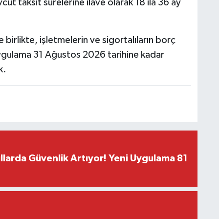
 taksit sürelerine ilave olarak 18 ila 36 ay
irlikte, işletmelerin ve sigortalıların borç
ygulama 31 Ağustos 2026 tarihine kadar
k.
larda Güvenlik Artıyor! Yeni Uygulama 81