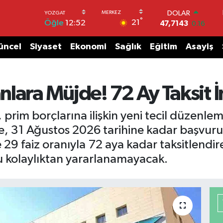
DOLAR
°
21
Öğle
12:52
47,7143
0.16
EURO
55,0317
-0.02
üncel
Siyaset
Ekonomi
Sağlık
Eğitim
Asayiş
STERLİN
64,2463
0.07
GRAM ALTIN
6574.81
1.44
lara Müjde! 72 Ay Taksit 
BİST100
13.799
70
rim borçlarına ilişkin yeni tecil düzenleme
BITCOIN
, 31 Ağustos 2026 tarihine kadar başvuru 
64.360,53
-0.76
e 29 faiz oranıyla 72 aya kadar taksitlendi
bu kolaylıktan yararlanamayacak.