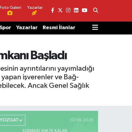
Foto Galeri
Yazarlar
Spor
Yazarlar
Resmi İlanlar
İmkanı Başladı
sinin ayrıntılarını yayımladığı
yapan işverenler ve Bağ-
rebilecek. Ancak Genel Sağlık
YOZGAT
07.08.2026
SONRAKI VAKTE KALAN