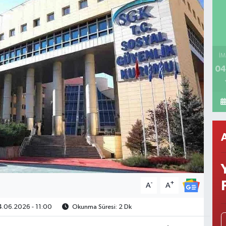
İM
04
-
+
A
A
.06.2026 - 11:00
Okunma Süresi: 2 Dk