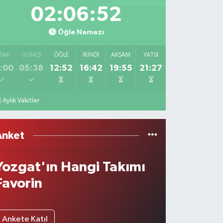
02:06:52
Öğle Namazı
SAK
GÜNEŞ
ÖĞLE
İKINDI
AKŞAM
YATSI
:00
05:38
12:52
16:42
19:55
21:27
Aylık Vakitler
Anket
Yozgat'ın Hangi Takımı
Favorin
Ankete Katıl