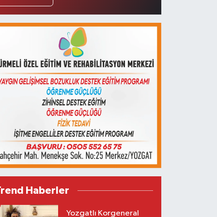
Trend Haberler
Yozgatlı Korgeneral