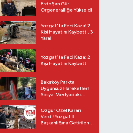
Erdoğan Gür
Orgeneralliğe Yükseldi
Yozgat'ta Feci Kaza! 2
Kişi Hayatını Kaybetti, 3
Yaralı
Yozgat'ta Feci Kaza: 2
Kişi Hayatını Kaybetti
Bakırköy Parkta
Uygunsuz Hareketler!
Sosyal Medyadaki
Görüntüler Sonrası
Gözaltı
Özgür Özel Kararı
Verdi! Yozgat İl
Başkanlığına Getirilen
O İsim Açıklandı