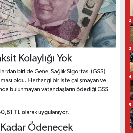
2
3
ksit Kolaylığı Yok
rdan biri de Genel Sağlık Sigortası (GSS)
4
lması oldu. Herhangi bir işte çalışmayan ve
ında bulunmayan vatandaşların ödediği GSS
5
980,81 TL olarak uygulanıyor.
’a Kadar Ödenecek