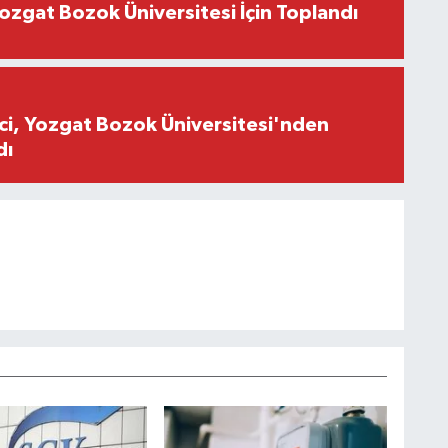
 Yozgat Bozok Üniversitesi İçin Toplandı
ci, Yozgat Bozok Üniversitesi'nden
dı