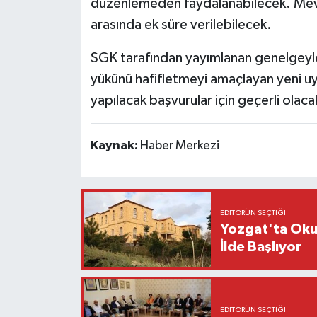
düzenlemeden faydalanabilecek. Mevcut
arasında ek süre verilebilecek.
SGK tarafından yayımlanan genelgeyle b
yükünü hafifletmeyi amaçlayan yeni u
yapılacak başvurular için geçerli olaca
Kaynak:
Haber Merkezi
EDITÖRÜN SEÇTIĞI
Yozgat'ta Okul
İlde Başlıyor
EDITÖRÜN SEÇTIĞI