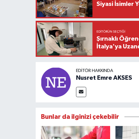
Siyasi İsimler
EDITÖRÜN SEÇTIĞI
Şırnaklı Öğren
İtalya'ya Uzan
EDITÖR HAKKINDA
Nusret Emre AKSES
Bunlar da ilginizi çekebilir