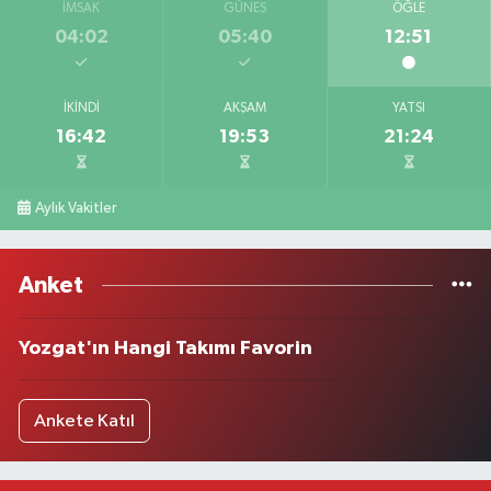
İMSAK
GÜNEŞ
ÖĞLE
04:02
05:40
12:51
İKINDI
AKŞAM
YATSI
16:42
19:53
21:24
Aylık Vakitler
Anket
Yozgat'ın Hangi Takımı Favorin
Ankete Katıl