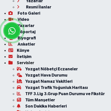
Yazarlar
Resmi İlanlar
Foto Galeri
Video
Yazarlar
Röportaj
Biyografi
Anketler
Künye
İletişim
Servisler
Yozgat Nöbetçi Eczaneler
Yozgat Hava Durumu
Yozgat Namaz Vakitleri
Yozgat Trafik Yoğunluk Haritası
TFF 3.Lig 3.Grup Puan Durumu ve Fikstür
Tüm Manşetler
Son Dakika Haberleri