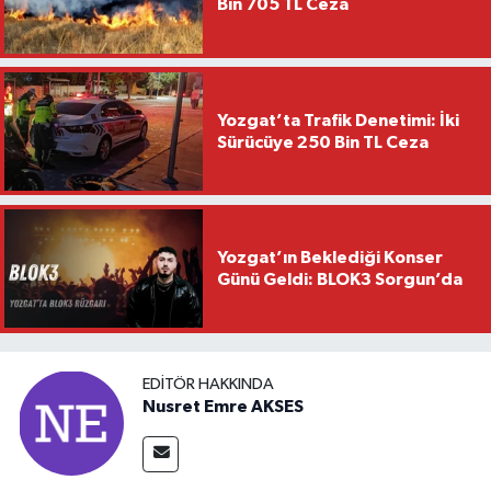
Bin 705 TL Ceza
Yozgat’ta Trafik Denetimi: İki
Sürücüye 250 Bin TL Ceza
Yozgat’ın Beklediği Konser
Günü Geldi: BLOK3 Sorgun’da
EDITÖR HAKKINDA
Nusret Emre AKSES