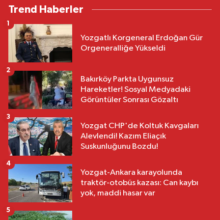
Trend Haberler
1
Yozgatlı Korgeneral Erdoğan Gür
Orgeneralliğe Yükseldi
2
Bakırköy Parkta Uygunsuz
Hareketler! Sosyal Medyadaki
Görüntüler Sonrası Gözaltı
3
Yozgat CHP'de Koltuk Kavgaları
Alevlendi! Kazım Eliaçık
Suskunluğunu Bozdu!
4
Yozgat-Ankara karayolunda
traktör-otobüs kazası: Can kaybı
yok, maddi hasar var
5