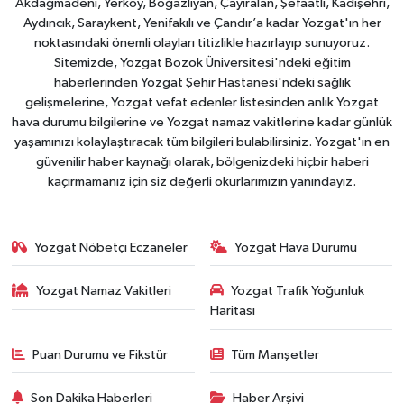
Akdağmadeni, Yerköy, Boğazlıyan, Çayıralan, Şefaatli, Kadışehri,
Aydıncık, Saraykent, Yenifakılı ve Çandır’a kadar Yozgat'ın her
noktasındaki önemli olayları titizlikle hazırlayıp sunuyoruz.
Sitemizde, Yozgat Bozok Üniversitesi'ndeki eğitim
haberlerinden Yozgat Şehir Hastanesi'ndeki sağlık
gelişmelerine, Yozgat vefat edenler listesinden anlık Yozgat
hava durumu bilgilerine ve Yozgat namaz vakitlerine kadar günlük
yaşamınızı kolaylaştıracak tüm bilgileri bulabilirsiniz. Yozgat'ın en
güvenilir haber kaynağı olarak, bölgenizdeki hiçbir haberi
kaçırmamanız için siz değerli okurlarımızın yanındayız.
Yozgat Nöbetçi Eczaneler
Yozgat Hava Durumu
Yozgat Namaz Vakitleri
Yozgat Trafik Yoğunluk
Haritası
Puan Durumu ve Fikstür
Tüm Manşetler
Son Dakika Haberleri
Haber Arşivi