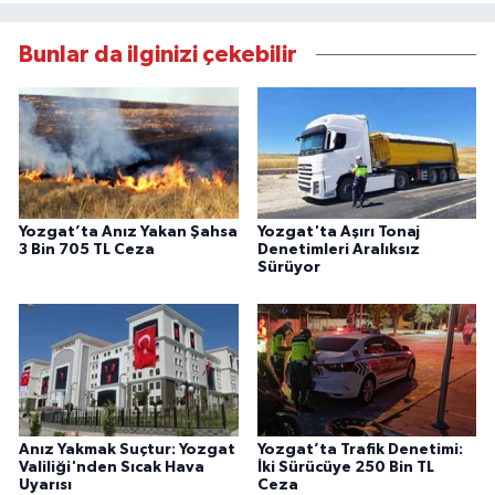
Bunlar da ilginizi çekebilir
Yozgat’ta Anız Yakan Şahsa
Yozgat'ta Aşırı Tonaj
3 Bin 705 TL Ceza
Denetimleri Aralıksız
Sürüyor
Anız Yakmak Suçtur: Yozgat
Yozgat’ta Trafik Denetimi:
Valiliği'nden Sıcak Hava
İki Sürücüye 250 Bin TL
Uyarısı
Ceza