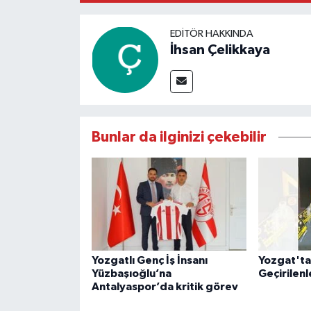
EDITÖR HAKKINDA
İhsan Çelikkaya
Bunlar da ilginizi çekebilir
Yozgatlı Genç İş İnsanı
Yozgat'ta
Yüzbaşıoğlu’na
Geçirilenl
Antalyaspor’da kritik görev