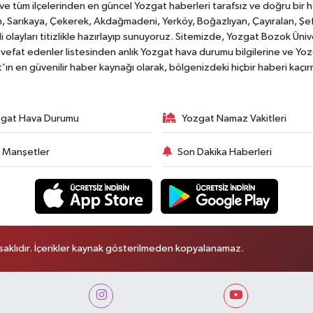
tüm ilçelerinden en güncel Yozgat haberleri tarafsız ve doğru bir habe
, Sarıkaya, Çekerek, Akdağmadeni, Yerköy, Boğazlıyan, Çayıralan, Şefaat
 olayları titizlikle hazırlayıp sunuyoruz. Sitemizde, Yozgat Bozok Üni
vefat edenler listesinden anlık Yozgat hava durumu bilgilerine ve Yo
at'ın en güvenilir haber kaynağı olarak, bölgenizdeki hiçbir haberi kaçı
gat Hava Durumu
Yozgat Namaz Vakitleri
 Manşetler
Son Dakika Haberleri
aklıdır. İçerikler kaynak gösterilmeden kopyalanamaz.