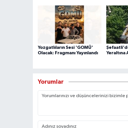
Yozgatlıların Sesi 'GOMÜ'
Şefaatli’d
Olacak: Fragmanı Yayınlandı
Yeraltına 
Yorumlar