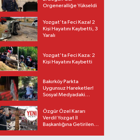
Orgeneralliğe Yükseldi
Yozgat'ta Feci Kaza! 2
Kişi Hayatını Kaybetti, 3
Yaralı
Yozgat'ta Feci Kaza: 2
Kişi Hayatını Kaybetti
Bakırköy Parkta
Uygunsuz Hareketler!
Sosyal Medyadaki
Görüntüler Sonrası
Gözaltı
Özgür Özel Kararı
Verdi! Yozgat İl
Başkanlığına Getirilen
O İsim Açıklandı