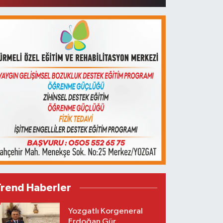
Trend Haberler
Yozgatlı Korgeneral
Erdoğan Gür