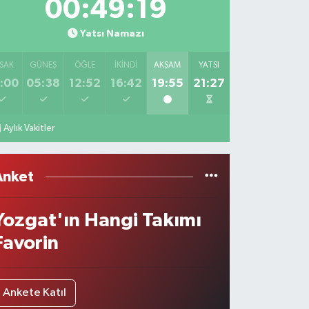
00:49:19
Yatsı Namazı
SAK
GÜNEŞ
ÖĞLE
İKINDI
AKŞAM
YATSI
:00
05:38
12:52
16:42
19:55
21:27
Aylık Vakitler
Anket
Yozgat'ın Hangi Takımı
Favorin
Ankete Katıl