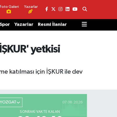
Foto Galeri
Yazarlar
Spor
Yazarlar
Resmi İlanlar
ŞKUR' yetkisi
me katılması için İŞKUR ile dev
YOZGAT
07.08.2026
SONRAKI VAKTE KALAN