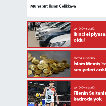
Muhabir:
İhsan Çelikkaya
EDITÖRÜN SEÇTIĞI
İkinci el piyasa
oldu!
EDITÖRÜN SEÇTIĞI
İslam Memiş'ten 
seviyeleri açık
EDITÖRÜN SEÇTIĞI
Filenin Sultan
kadroda yok