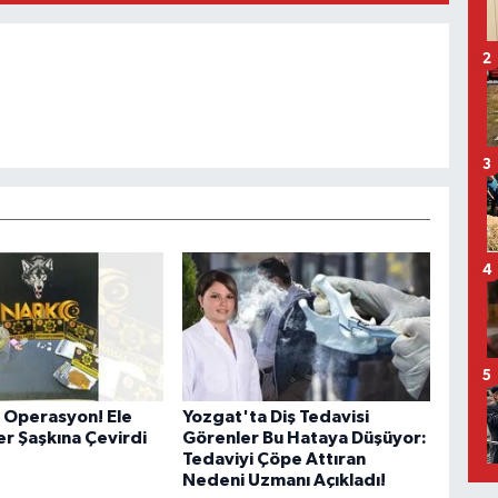
2
3
4
5
 Operasyon! Ele
Yozgat'ta Diş Tedavisi
er Şaşkına Çevirdi
Görenler Bu Hataya Düşüyor:
Tedaviyi Çöpe Attıran
Nedeni Uzmanı Açıkladı!