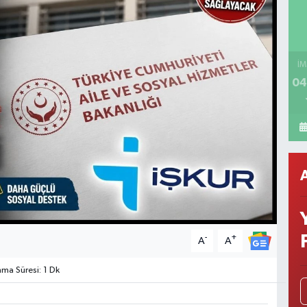
İM
04
-
+
A
A
a Süresi: 1 Dk