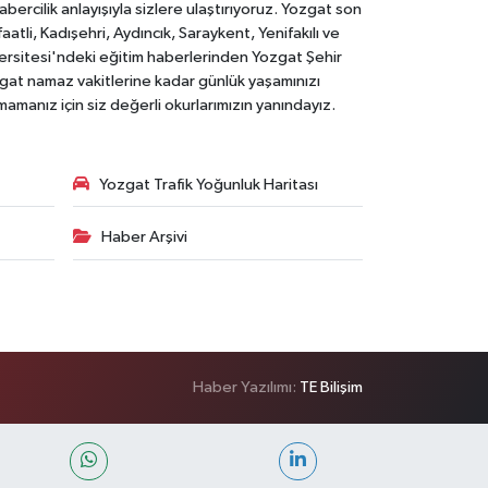
rcilik anlayışıyla sizlere ulaştırıyoruz. Yozgat son
li, Kadışehri, Aydıncık, Saraykent, Yenifakılı ve
versitesi'ndeki eğitim haberlerinden Yozgat Şehir
zgat namaz vakitlerine kadar günlük yaşamınızı
rmamanız için siz değerli okurlarımızın yanındayız.
Yozgat Trafik Yoğunluk Haritası
Haber Arşivi
Haber Yazılımı:
TE Bilişim