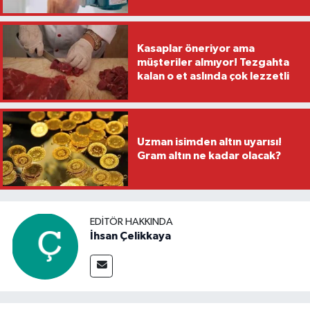
Kasaplar öneriyor ama
müşteriler almıyor! Tezgahta
kalan o et aslında çok lezzetli
Uzman isimden altın uyarısı!
Gram altın ne kadar olacak?
EDITÖR HAKKINDA
İhsan Çelikkaya