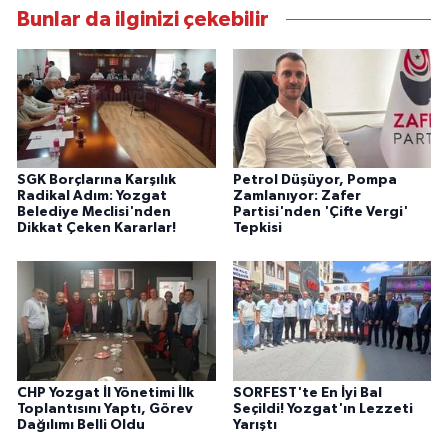
Bunlar da ilginizi çekebilir
SGK Borçlarına Karşılık
Petrol Düşüyor, Pompa
Radikal Adım: Yozgat
Zamlanıyor: Zafer
Belediye Meclisi'nden
Partisi'nden 'Çifte Vergi'
Dikkat Çeken Kararlar!
Tepkisi
CHP Yozgat İl Yönetimi İlk
SORFEST'te En İyi Bal
Toplantısını Yaptı, Görev
Seçildi! Yozgat'ın Lezzeti
Dağılımı Belli Oldu
Yarıştı