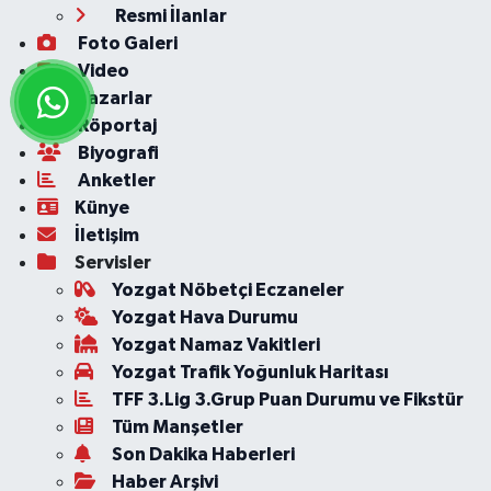
Resmi İlanlar
Foto Galeri
Video
Yazarlar
Röportaj
Biyografi
Anketler
Künye
İletişim
Servisler
Yozgat Nöbetçi Eczaneler
Yozgat Hava Durumu
Yozgat Namaz Vakitleri
Yozgat Trafik Yoğunluk Haritası
TFF 3.Lig 3.Grup Puan Durumu ve Fikstür
Tüm Manşetler
Son Dakika Haberleri
Haber Arşivi