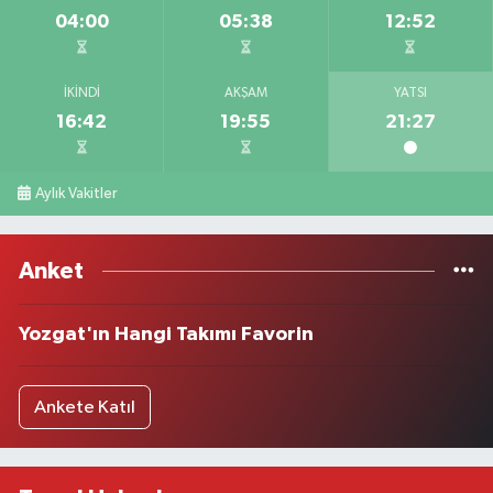
04:00
05:38
12:52
İKINDI
AKŞAM
YATSI
16:42
19:55
21:27
Aylık Vakitler
Anket
Yozgat'ın Hangi Takımı Favorin
Ankete Katıl