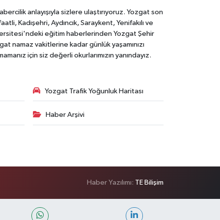
rcilik anlayışıyla sizlere ulaştırıyoruz. Yozgat son
li, Kadışehri, Aydıncık, Saraykent, Yenifakılı ve
versitesi'ndeki eğitim haberlerinden Yozgat Şehir
zgat namaz vakitlerine kadar günlük yaşamınızı
rmamanız için siz değerli okurlarımızın yanındayız.
Yozgat Trafik Yoğunluk Haritası
Haber Arşivi
Haber Yazılımı:
TE Bilişim