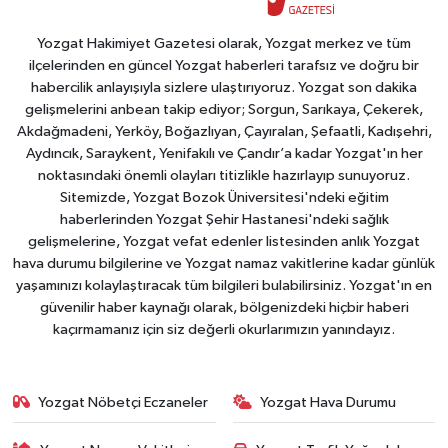
Yozgat Hakimiyet Gazetesi olarak, Yozgat merkez ve tüm
ilçelerinden en güncel Yozgat haberleri tarafsız ve doğru bir
habercilik anlayışıyla sizlere ulaştırıyoruz. Yozgat son dakika
gelişmelerini anbean takip ediyor; Sorgun, Sarıkaya, Çekerek,
Akdağmadeni, Yerköy, Boğazlıyan, Çayıralan, Şefaatli, Kadışehri,
Aydıncık, Saraykent, Yenifakılı ve Çandır’a kadar Yozgat'ın her
noktasındaki önemli olayları titizlikle hazırlayıp sunuyoruz.
Sitemizde, Yozgat Bozok Üniversitesi'ndeki eğitim
haberlerinden Yozgat Şehir Hastanesi'ndeki sağlık
gelişmelerine, Yozgat vefat edenler listesinden anlık Yozgat
hava durumu bilgilerine ve Yozgat namaz vakitlerine kadar günlük
yaşamınızı kolaylaştıracak tüm bilgileri bulabilirsiniz. Yozgat'ın en
güvenilir haber kaynağı olarak, bölgenizdeki hiçbir haberi
kaçırmamanız için siz değerli okurlarımızın yanındayız.
Yozgat Nöbetçi Eczaneler
Yozgat Hava Durumu