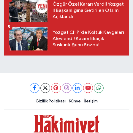
Özgür Özel Kararı Verdi! Yozgat
İl Başkanlığına Getirilen O İsim
Açıklandı
5
Yozgat CHP'de Koltuk Kavgaları
Alevlendi! Kazım Eliaçık
Suskunluğunu Bozdu!
Gizlilik Politikası
Künye
İletişim