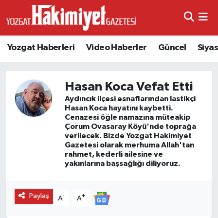
Yozgat Haberleri
Video Haberler
Güncel
Siya
Hasan Koca Vefat Etti
Aydıncık ilçesi esnaflarından lastikçi
Hasan Koca hayatını kaybetti.
Cenazesi öğle namazına müteakip
Çorum Ovasaray Köyü'nde toprağa
verilecek. Bizde Yozgat Hakimiyet
Gazetesi olarak merhuma Allah'tan
rahmet, kederli ailesine ve
yakınlarına başsağlığı diliyoruz.
Paylaş
-
+
A
A