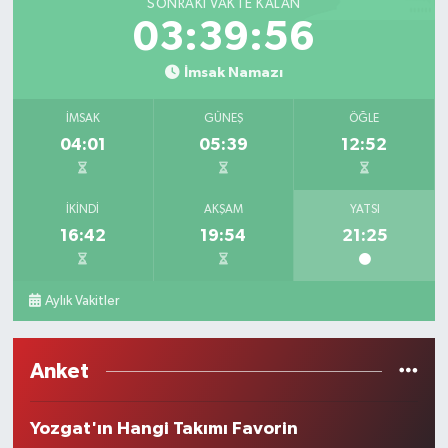
SONRAKI VAKTE KALAN
03:39:56
İmsak Namazı
İMSAK
GÜNEŞ
ÖĞLE
04:01
05:39
12:52
İKINDI
AKŞAM
YATSI
16:42
19:54
21:25
Aylık Vakitler
Anket
Yozgat'ın Hangi Takımı Favorin