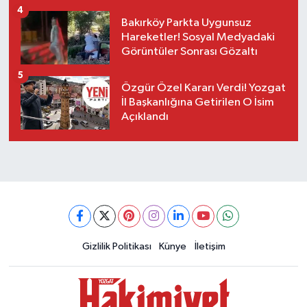
4
Bakırköy Parkta Uygunsuz
Hareketler! Sosyal Medyadaki
Görüntüler Sonrası Gözaltı
5
Özgür Özel Kararı Verdi! Yozgat
İl Başkanlığına Getirilen O İsim
Açıklandı
Gizlilik Politikası
Künye
İletişim