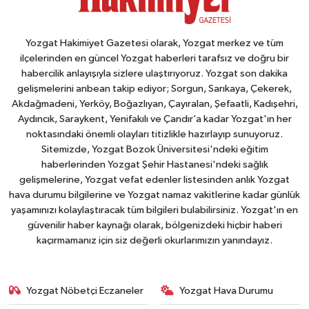
Yozgat Hakimiyet Gazetesi olarak, Yozgat merkez ve tüm
ilçelerinden en güncel Yozgat haberleri tarafsız ve doğru bir
habercilik anlayışıyla sizlere ulaştırıyoruz. Yozgat son dakika
gelişmelerini anbean takip ediyor; Sorgun, Sarıkaya, Çekerek,
Akdağmadeni, Yerköy, Boğazlıyan, Çayıralan, Şefaatli, Kadışehri,
Aydıncık, Saraykent, Yenifakılı ve Çandır’a kadar Yozgat'ın her
noktasındaki önemli olayları titizlikle hazırlayıp sunuyoruz.
Sitemizde, Yozgat Bozok Üniversitesi'ndeki eğitim
haberlerinden Yozgat Şehir Hastanesi'ndeki sağlık
gelişmelerine, Yozgat vefat edenler listesinden anlık Yozgat
hava durumu bilgilerine ve Yozgat namaz vakitlerine kadar günlük
yaşamınızı kolaylaştıracak tüm bilgileri bulabilirsiniz. Yozgat'ın en
güvenilir haber kaynağı olarak, bölgenizdeki hiçbir haberi
kaçırmamanız için siz değerli okurlarımızın yanındayız.
Yozgat Nöbetçi Eczaneler
Yozgat Hava Durumu