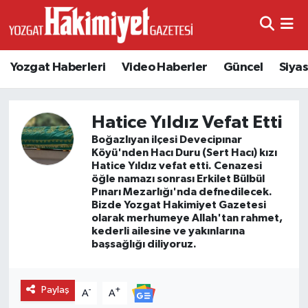
Yozgat Haberleri
Video Haberler
Güncel
Siya
Hatice Yıldız Vefat Etti
Boğazlıyan ilçesi Devecipınar
Köyü'nden Hacı Duru (Sert Hacı) kızı
Hatice Yıldız vefat etti. Cenazesi
öğle namazı sonrası Erkilet Bülbül
Pınarı Mezarlığı'nda defnedilecek.
Bizde Yozgat Hakimiyet Gazetesi
olarak merhumeye Allah'tan rahmet,
kederli ailesine ve yakınlarına
başsağlığı diliyoruz.
Paylaş
-
+
A
A