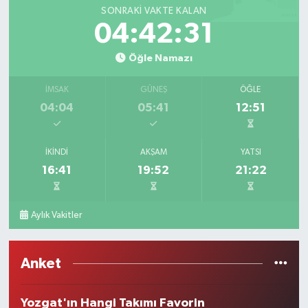
SONRAKI VAKTE KALAN
04:42:31
Öğle Namazı
İMSAK
GÜNEŞ
ÖĞLE
04:04
05:41
12:51
İKINDI
AKŞAM
YATSI
16:41
19:52
21:22
Aylık Vakitler
Anket
Yozgat'ın Hangi Takımı Favorin