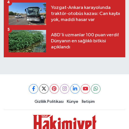
4
Yozgat-Ankara karayolunda
traktör-otobüs kazası: Can kaybı
yok, maddi hasar var
5
ABD'li uzmanlar 100 puan verdi!
Dünyanın en sağlıklı bitkisi
açıklandı
Gizlilik Politikası
Künye
İletişim