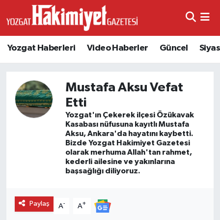
Yozgat Haberleri
Video Haberler
Güncel
Siya
Mustafa Aksu Vefat
Etti
Yozgat'ın Çekerek ilçesi Özükavak
Kasabası nüfusuna kayıtlı Mustafa
Aksu, Ankara'da hayatını kaybetti.
Bizde Yozgat Hakimiyet Gazetesi
olarak merhuma Allah'tan rahmet,
kederli ailesine ve yakınlarına
başsağlığı diliyoruz.
Paylaş
-
+
A
A