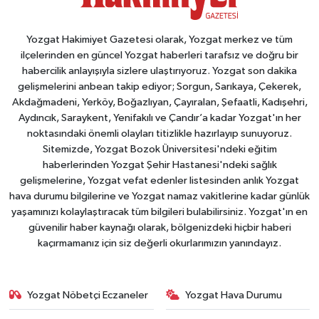
Yozgat Hakimiyet Gazetesi olarak, Yozgat merkez ve tüm
ilçelerinden en güncel Yozgat haberleri tarafsız ve doğru bir
habercilik anlayışıyla sizlere ulaştırıyoruz. Yozgat son dakika
gelişmelerini anbean takip ediyor; Sorgun, Sarıkaya, Çekerek,
Akdağmadeni, Yerköy, Boğazlıyan, Çayıralan, Şefaatli, Kadışehri,
Aydıncık, Saraykent, Yenifakılı ve Çandır’a kadar Yozgat'ın her
noktasındaki önemli olayları titizlikle hazırlayıp sunuyoruz.
Sitemizde, Yozgat Bozok Üniversitesi'ndeki eğitim
haberlerinden Yozgat Şehir Hastanesi'ndeki sağlık
gelişmelerine, Yozgat vefat edenler listesinden anlık Yozgat
hava durumu bilgilerine ve Yozgat namaz vakitlerine kadar günlük
yaşamınızı kolaylaştıracak tüm bilgileri bulabilirsiniz. Yozgat'ın en
güvenilir haber kaynağı olarak, bölgenizdeki hiçbir haberi
kaçırmamanız için siz değerli okurlarımızın yanındayız.
Yozgat Nöbetçi Eczaneler
Yozgat Hava Durumu