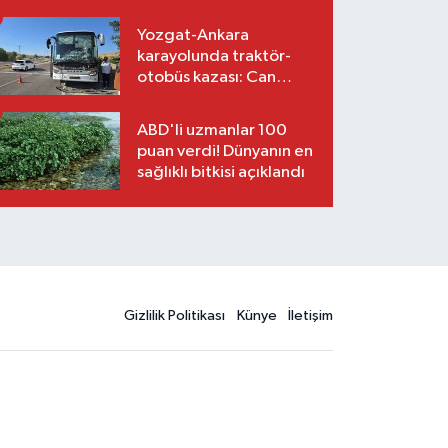
Suskunluğunu Bozdu!
Yozgat-Ankara
karayolunda traktör-
otobüs kazası: Can
kaybı yok, maddi hasar
var
ABD'li uzmanlar 100
puan verdi! Dünyanın en
sağlıklı bitkisi açıklandı
Gizlilik Politikası
Künye
İletişim