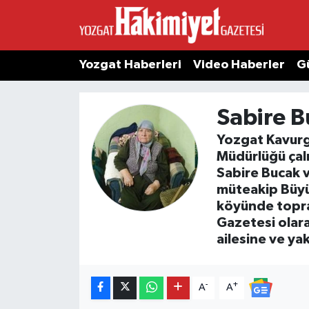
Yozgat Haberleri
Video Haberler
G
Sabire B
Yozgat Kavurga
Müdürlüğü çalı
Sabire Bucak 
müteakip Büyü
köyünde topra
Gazetesi olar
ailesine ve yak
-
+
A
A