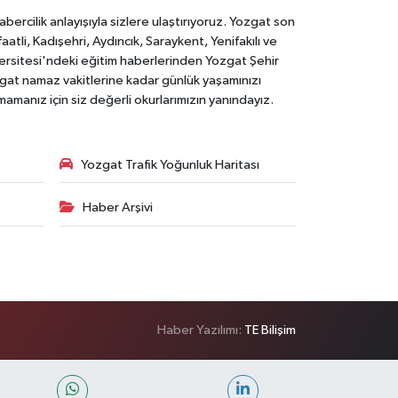
rcilik anlayışıyla sizlere ulaştırıyoruz. Yozgat son
li, Kadışehri, Aydıncık, Saraykent, Yenifakılı ve
versitesi'ndeki eğitim haberlerinden Yozgat Şehir
zgat namaz vakitlerine kadar günlük yaşamınızı
rmamanız için siz değerli okurlarımızın yanındayız.
Yozgat Trafik Yoğunluk Haritası
Haber Arşivi
Haber Yazılımı:
TE Bilişim