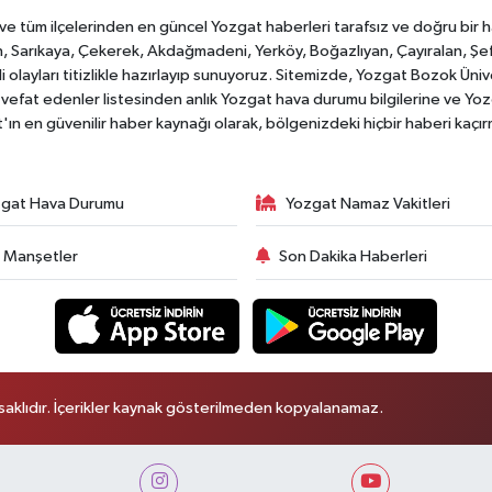
tüm ilçelerinden en güncel Yozgat haberleri tarafsız ve doğru bir habe
, Sarıkaya, Çekerek, Akdağmadeni, Yerköy, Boğazlıyan, Çayıralan, Şefaat
 olayları titizlikle hazırlayıp sunuyoruz. Sitemizde, Yozgat Bozok Üni
vefat edenler listesinden anlık Yozgat hava durumu bilgilerine ve Yo
at'ın en güvenilir haber kaynağı olarak, bölgenizdeki hiçbir haberi kaçı
gat Hava Durumu
Yozgat Namaz Vakitleri
 Manşetler
Son Dakika Haberleri
aklıdır. İçerikler kaynak gösterilmeden kopyalanamaz.