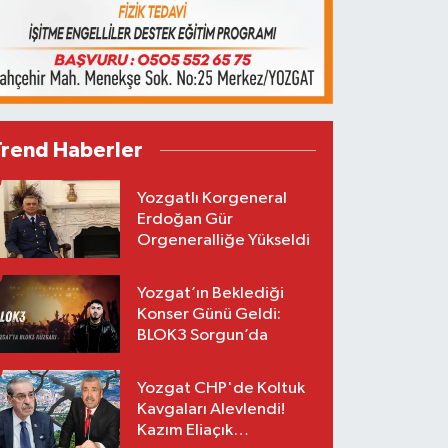
Trend Haberler
Yozgatlı Korgeneral
Erdoğan Gür
Orgeneralliğe Yükseldi
Yozgat’ın Beklediği
Konser Günü Geldi:
BLOK3 Sorgun’da
Yozgat CHP'de Koltuk
Kavgaları Alevlendi!
Kazım Eliaçık