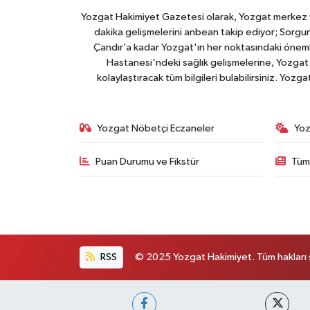
Yozgat Hakimiyet Gazetesi olarak, Yozgat merkez ve 
dakika gelişmelerini anbean takip ediyor; Sorgun
Çandır’a kadar Yozgat'ın her noktasındaki önemli
Hastanesi'ndeki sağlık gelişmelerine, Yozgat 
kolaylaştıracak tüm bilgileri bulabilirsiniz. Yozg
Yozgat Nöbetçi Eczaneler
Yoz
Puan Durumu ve Fikstür
Tüm
RSS
© 2025 Yozgat Hakimiyet. Tüm hakları s