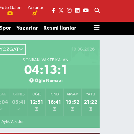
Foto Galeri
Yazarlar
Spor
Yazarlar
Resmi İlanlar
YOZGAT
10.08.2026
SONRAKI VAKTE KALAN
04:13:1
Öğle Namazı
SAK
GÜNEŞ
ÖĞLE
İKINDI
AKŞAM
YATSI
:04
05:41
12:51
16:41
19:52
21:22
Aylık Vakitler