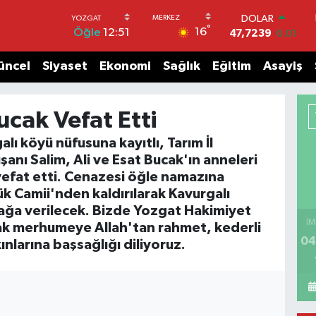
DOLAR
°
16
Öğle
12:51
47,7239
0.01
EURO
55,1823
-0.06
üncel
Siyaset
Ekonomi
Sağlık
Eğitim
Asayiş
STERLİN
64,4329
-0.02
GRAM ALTIN
ucak Vefat Etti
6664.02
0.05
BİST100
lı köyü nüfusuna kayıtlı, Tarım İl
13.779
-14
şanı Salim, Ali ve Esat Bucak'ın anneleri
BITCOIN
vefat etti. Cenazesi öğle namazına
65.184,38
0.37
k Camii'nden kaldırılarak Kavurgalı
ğa verilecek. Bizde Yozgat Hakimiyet
İM
ak merhumeye Allah'tan rahmet, kederli
04
ınlarına başsağlığı diliyoruz.