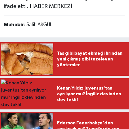
ifade etti. HABER MERKEZİ
Muhabir:
Salih AKGÜL
Taş gibi bayat ekmeği fırından
yeni çıkmış gibi tazeleyen
yöntemler
Kenan Yıldız Juventus'tan
ayrılıyor mu? İngiliz devinden
dev teklif
Ederson Fenerbahçe'den
ayrılacak mı? Transferde son