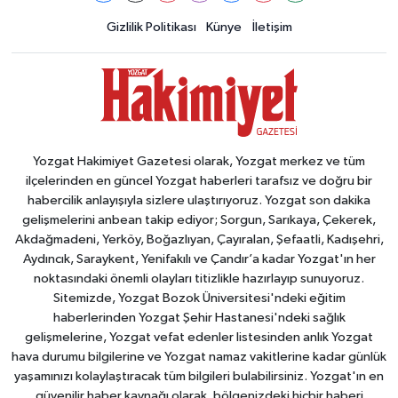
Gizlilik Politikası
Künye
İletişim
Yozgat Hakimiyet Gazetesi olarak, Yozgat merkez ve tüm
ilçelerinden en güncel Yozgat haberleri tarafsız ve doğru bir
habercilik anlayışıyla sizlere ulaştırıyoruz. Yozgat son dakika
gelişmelerini anbean takip ediyor; Sorgun, Sarıkaya, Çekerek,
Akdağmadeni, Yerköy, Boğazlıyan, Çayıralan, Şefaatli, Kadışehri,
Aydıncık, Saraykent, Yenifakılı ve Çandır’a kadar Yozgat'ın her
noktasındaki önemli olayları titizlikle hazırlayıp sunuyoruz.
Sitemizde, Yozgat Bozok Üniversitesi'ndeki eğitim
haberlerinden Yozgat Şehir Hastanesi'ndeki sağlık
gelişmelerine, Yozgat vefat edenler listesinden anlık Yozgat
hava durumu bilgilerine ve Yozgat namaz vakitlerine kadar günlük
yaşamınızı kolaylaştıracak tüm bilgileri bulabilirsiniz. Yozgat'ın en
güvenilir haber kaynağı olarak, bölgenizdeki hiçbir haberi