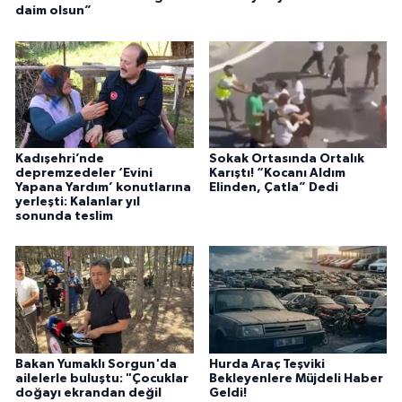
daim olsun”
Kadışehri’nde
Sokak Ortasında Ortalık
depremzedeler ‘Evini
Karıştı! “Kocanı Aldım
Yapana Yardım’ konutlarına
Elinden, Çatla” Dedi
yerleşti: Kalanlar yıl
sonunda teslim
Bakan Yumaklı Sorgun'da
Hurda Araç Teşviki
ailelerle buluştu: "Çocuklar
Bekleyenlere Müjdeli Haber
doğayı ekrandan değil
Geldi!