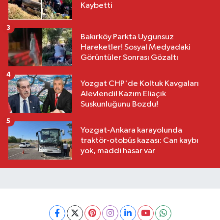
Kaybetti
3
Bakırköy Parkta Uygunsuz
Hareketler! Sosyal Medyadaki
Görüntüler Sonrası Gözaltı
4
Yozgat CHP'de Koltuk Kavgaları
Alevlendi! Kazım Eliaçık
Suskunluğunu Bozdu!
5
Yozgat-Ankara karayolunda
traktör-otobüs kazası: Can kaybı
yok, maddi hasar var