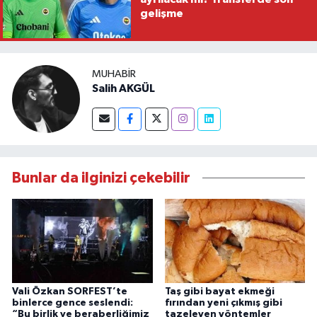
gelişme
MUHABIR
Salih AKGÜL
Bunlar da ilginizi çekebilir
Vali Özkan SORFEST’te
Taş gibi bayat ekmeği
binlerce gence seslendi:
fırından yeni çıkmış gibi
“Bu birlik ve beraberliğimiz
tazeleyen yöntemler