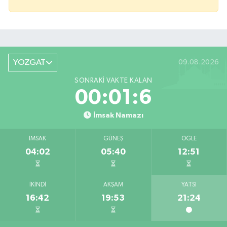
YOZGAT
09.08.2026
SONRAKI VAKTE KALAN
00:01:6
İmsak Namazı
İMSAK
GÜNEŞ
ÖĞLE
04:02
05:40
12:51
İKINDI
AKŞAM
YATSI
16:42
19:53
21:24