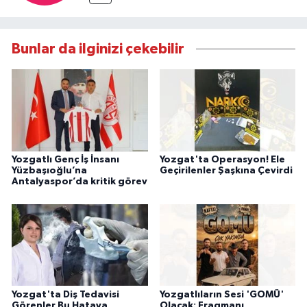
Bunlar da ilginizi çekebilir
Yozgatlı Genç İş İnsanı
Yozgat'ta Operasyon! Ele
Yüzbaşıoğlu’na
Geçirilenler Şaşkına Çevirdi
Antalyaspor’da kritik görev
Yozgat'ta Diş Tedavisi
Yozgatlıların Sesi 'GOMÜ'
Görenler Bu Hataya
Olacak: Fragmanı