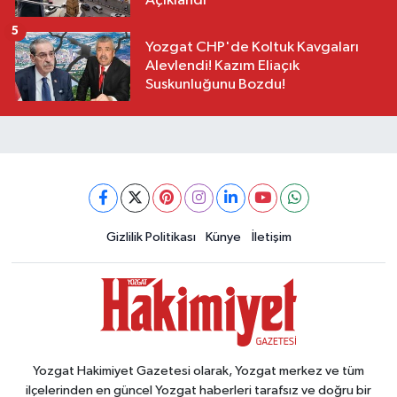
Açıklandı
5
Yozgat CHP'de Koltuk Kavgaları
Alevlendi! Kazım Eliaçık
Suskunluğunu Bozdu!
Gizlilik Politikası
Künye
İletişim
Yozgat Hakimiyet Gazetesi olarak, Yozgat merkez ve tüm
ilçelerinden en güncel Yozgat haberleri tarafsız ve doğru bir