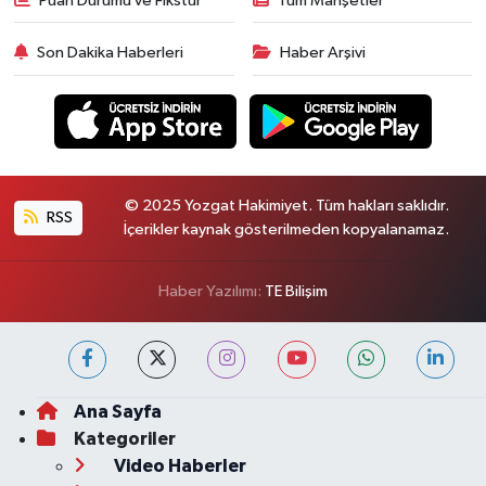
Puan Durumu ve Fikstür
Tüm Manşetler
Son Dakika Haberleri
Haber Arşivi
© 2025 Yozgat Hakimiyet. Tüm hakları saklıdır.
RSS
İçerikler kaynak gösterilmeden kopyalanamaz.
Haber Yazılımı:
TE Bilişim
Ana Sayfa
Kategoriler
Video Haberler