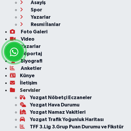
Asayiş
Spor
Yazarlar
Resmi İlanlar
Foto Galeri
Video
Yazarlar
Röportaj
Biyografi
Anketler
Künye
İletişim
Servisler
Yozgat Nöbetçi Eczaneler
Yozgat Hava Durumu
Yozgat Namaz Vakitleri
Yozgat Trafik Yoğunluk Haritası
TFF 3.Lig 3.Grup Puan Durumu ve Fikstür