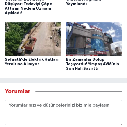
Düşüyor: Tedaviyi Çöpe
Yayınlandı
Attıran Nedeni Uzmanı
Açıkladı!
Şefaatli’de Elektrik Hatları
Bir Zamanlar Dolup
Yeraltına Alınıyor
Taşıyordu! Yimpaş AVM'nin
Son Hali Şaşırttı
Yorumlar