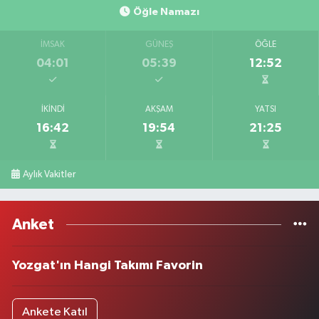
Öğle Namazı
İMSAK
GÜNEŞ
ÖĞLE
04:01
05:39
12:52
İKINDI
AKŞAM
YATSI
16:42
19:54
21:25
Aylık Vakitler
Anket
Yozgat'ın Hangi Takımı Favorin
Ankete Katıl