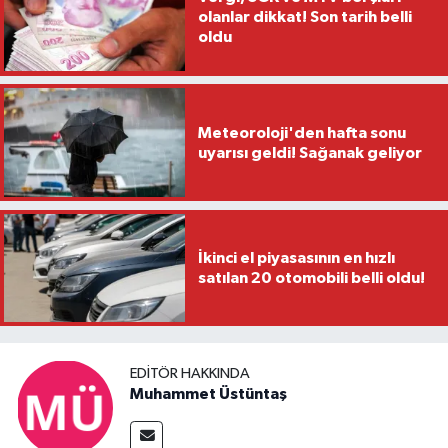
olanlar dikkat! Son tarih belli
oldu
Meteoroloji'den hafta sonu
uyarısı geldi! Sağanak geliyor
İkinci el piyasasının en hızlı
satılan 20 otomobili belli oldu!
EDITÖR HAKKINDA
Muhammet Üstüntaş