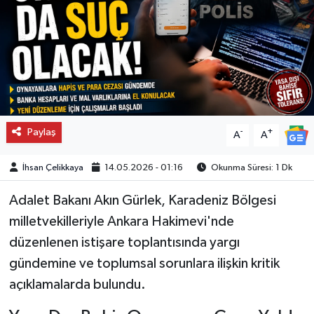
Paylaş
-
+
A
A
İhsan Çelikkaya
14.05.2026 - 01:16
Okunma Süresi: 1 Dk
Adalet Bakanı Akın Gürlek, Karadeniz Bölgesi
milletvekilleriyle Ankara Hakimevi'nde
düzenlenen istişare toplantısında yargı
gündemine ve toplumsal sorunlara ilişkin kritik
açıklamalarda bulundu.