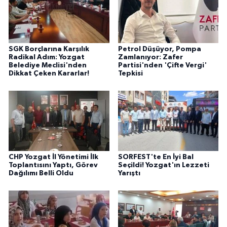
SGK Borçlarına Karşılık
Petrol Düşüyor, Pompa
Radikal Adım: Yozgat
Zamlanıyor: Zafer
Belediye Meclisi'nden
Partisi'nden 'Çifte Vergi'
Dikkat Çeken Kararlar!
Tepkisi
CHP Yozgat İl Yönetimi İlk
SORFEST'te En İyi Bal
Toplantısını Yaptı, Görev
Seçildi! Yozgat'ın Lezzeti
Dağılımı Belli Oldu
Yarıştı