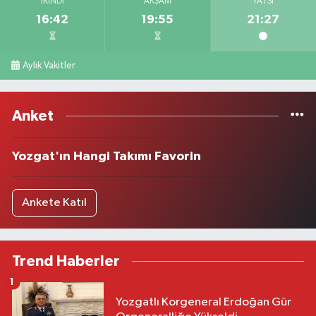
İKINDI
AKŞAM
YATSI
16:42
19:55
21:27
Aylık Vakitler
Anket
Yozgat'ın Hangi Takımı Favorin
Ankete Katıl
Trend Haberler
1
Yozgatlı Korgeneral Erdoğan Gür