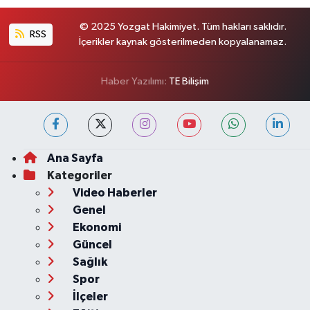
© 2025 Yozgat Hakimiyet. Tüm hakları saklıdır.
RSS
İçerikler kaynak gösterilmeden kopyalanamaz.
Haber Yazılımı:
TE Bilişim
Ana Sayfa
Kategoriler
Video Haberler
Genel
Ekonomi
Güncel
Sağlık
Spor
İlçeler