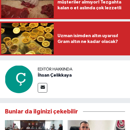
müşteriler almıyor! Tezgahta
kalan o et aslında çok lezzetli
Uzman isimden altın uyarısı!
Gram altın ne kadar olacak?
EDITÖR HAKKINDA
İhsan Çelikkaya
Bunlar da ilginizi çekebilir