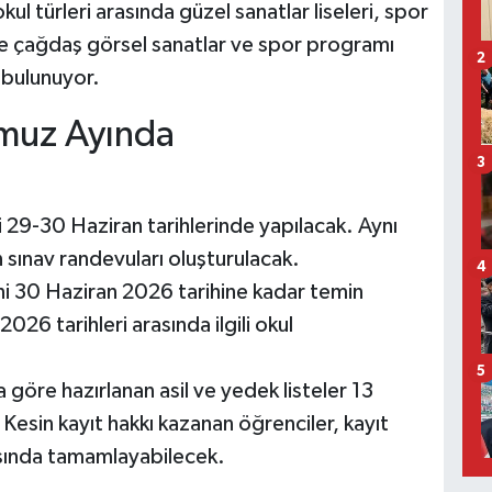
l türleri arasında güzel sanatlar liseleri, spor
el ve çağdaş görsel sanatlar ve spor programı
2
 bulunuyor.
mmuz Ayında
3
i 29-30 Haziran tarihlerinde yapılacak. Aynı
n sınav randevuları oluşturulacak.
4
ini 30 Haziran 2026 tarihine kadar temin
26 tarihleri arasında ilgili okul
5
 göre hazırlanan asil ve yedek listeler 13
esin kayıt hakkı kazanan öğrenciler, kayıt
asında tamamlayabilecek.