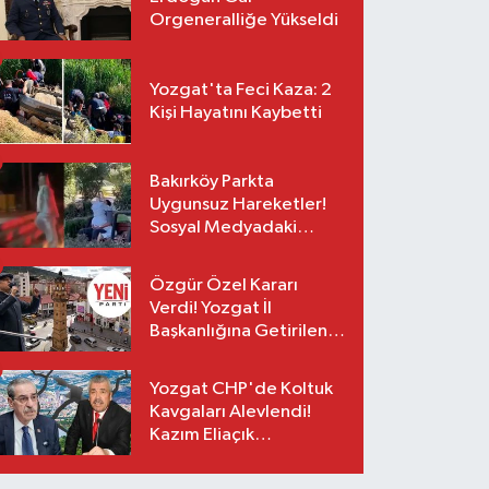
Orgeneralliğe Yükseldi
Yozgat'ta Feci Kaza: 2
Kişi Hayatını Kaybetti
Bakırköy Parkta
Uygunsuz Hareketler!
Sosyal Medyadaki
Görüntüler Sonrası
Gözaltı
Özgür Özel Kararı
Verdi! Yozgat İl
Başkanlığına Getirilen
O İsim Açıklandı
Yozgat CHP'de Koltuk
Kavgaları Alevlendi!
Kazım Eliaçık
Suskunluğunu Bozdu!