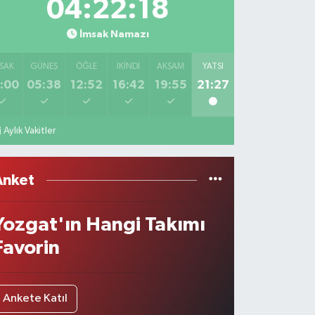
04:22:18
İmsak Namazı
SAK
GÜNEŞ
ÖĞLE
İKINDI
AKŞAM
YATSI
:00
05:38
12:52
16:42
19:55
21:27
Aylık Vakitler
Anket
Yozgat'ın Hangi Takımı
Favorin
Ankete Katıl