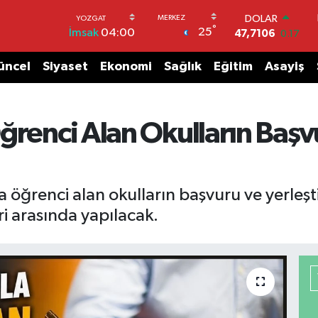
DOLAR
°
25
İmsak
04:00
47,7106
0.17
EURO
55,1652
0.27
üncel
Siyaset
Ekonomi
Sağlık
Eğitim
Asayiş
STERLİN
64,4046
0.35
GRAM ALTIN
6648.99
2.59
ğrenci Alan Okulların Başv
BİST100
13.773
-19
BITCOIN
65.130,04
1.2
a öğrenci alan okulların başvuru ve yerleş
ri arasında yapılacak.