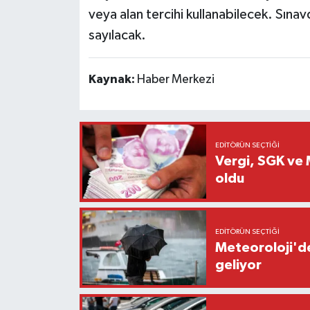
veya alan tercihi kullanabilecek. Sınav
sayılacak.
Kaynak:
Haber Merkezi
EDITÖRÜN SEÇTIĞI
Vergi, SGK ve M
oldu
EDITÖRÜN SEÇTIĞI
Meteoroloji'de
geliyor