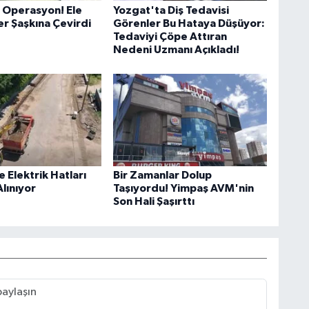
 Operasyon! Ele
Yozgat'ta Diş Tedavisi
er Şaşkına Çevirdi
Görenler Bu Hataya Düşüyor:
Tedaviyi Çöpe Attıran
Nedeni Uzmanı Açıkladı!
e Elektrik Hatları
Bir Zamanlar Dolup
Alınıyor
Taşıyordu! Yimpaş AVM'nin
Son Hali Şaşırttı