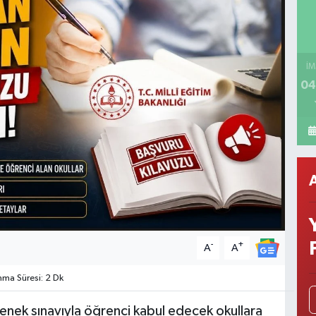
İM
04
-
+
A
A
ma Süresi: 2 Dk
etenek sınavıyla öğrenci kabul edecek okullara