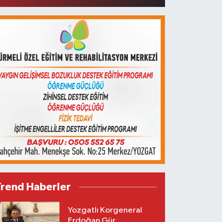
Trend Haberler
Yozgatlı Korgeneral
Erdoğan Gür