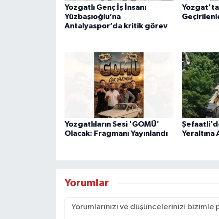
Yozgatlı Genç İş İnsanı
Yozgat'ta
Yüzbaşıoğlu’na
Geçirilenl
Antalyaspor’da kritik görev
Yozgatlıların Sesi 'GOMÜ'
Şefaatli’d
Olacak: Fragmanı Yayınlandı
Yeraltına 
Yorumlar