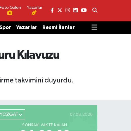
Foto Galeri
Yazarlar
Spor
Yazarlar
Resmi İlanlar
uru Kılavuzu
tirme takvimini duyurdu.
YOZGAT
07.08.2026
SONRAKI VAKTE KALAN