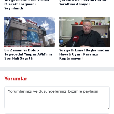
Yozgatlıların Sesi 'GOMÜ'
Şefaatli’de Elektrik Hatları
Olacak: Fragmanı
Yeraltına Alınıyor
Yayınlandı
Bir Zamanlar Dolup
Yozgatlı Esnaf Başkanından
Taşıyordu! Yimpaş AVM'nin
Hayati Uyarı: Paranızı
Son Hali Şaşırttı
Kaptırmayın!
Yorumlar