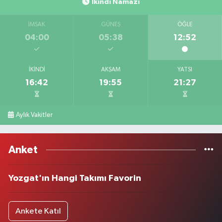
İkindi Namazı
İMSAK
GÜNEŞ
ÖĞLE
04:00
05:38
12:52
İKINDI
AKŞAM
YATSI
16:42
19:55
21:27
Aylık Vakitler
Anket
Yozgat'ın Hangi Takımı Favorin
Ankete Katıl