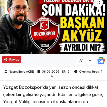
Paylaş
-
+
A
A
Nusret Emre AKSES
08.06.2026 - 15:45
Okunma Süresi: 1
Dk
Yozgat Bozokspor'da yeni sezon öncesi dikkat
çeken bir gelişme yaşandı. Edinilen bilgilere göre,
Yozgat Valiliği binasında il başkanlarının da