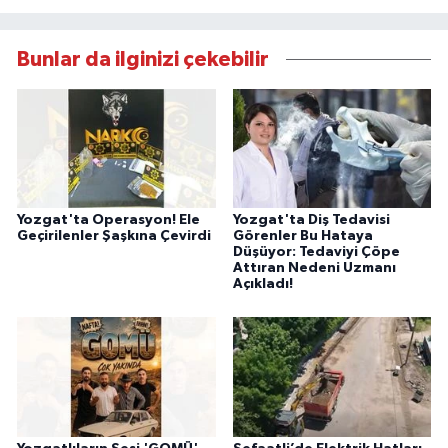
Bunlar da ilginizi çekebilir
Yozgat'ta Operasyon! Ele
Yozgat'ta Diş Tedavisi
Geçirilenler Şaşkına Çevirdi
Görenler Bu Hataya
Düşüyor: Tedaviyi Çöpe
Attıran Nedeni Uzmanı
Açıkladı!