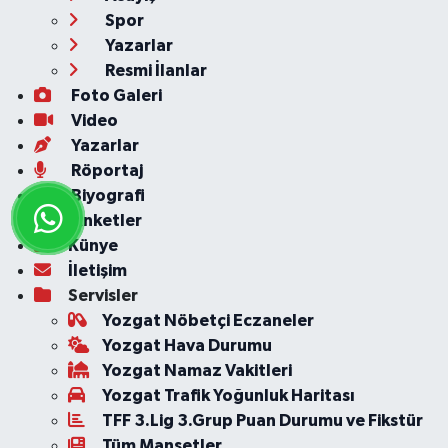
Spor
Yazarlar
Resmi İlanlar
Foto Galeri
Video
Yazarlar
Röportaj
Biyografi
Anketler
Künye
İletişim
Servisler
Yozgat Nöbetçi Eczaneler
Yozgat Hava Durumu
Yozgat Namaz Vakitleri
Yozgat Trafik Yoğunluk Haritası
TFF 3.Lig 3.Grup Puan Durumu ve Fikstür
Tüm Manşetler