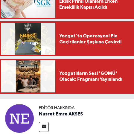
Eksik Primi Olanlara Erken
Emeklilik Kapısı Açıldı
Yozgat'ta Operasyon! Ele
Geçirilenler Şaşkına Çevirdi
Yozgatlıların Sesi 'GOMÜ'
Olacak: Fragmanı Yayınlandı
EDITÖR HAKKINDA
Nusret Emre AKSES