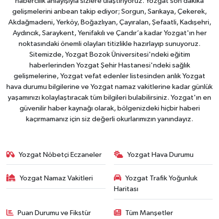
habercilik anlayışıyla sizlere ulaştırıyoruz. Yozgat son dakika
gelişmelerini anbean takip ediyor; Sorgun, Sarıkaya, Çekerek,
Akdağmadeni, Yerköy, Boğazlıyan, Çayıralan, Şefaatli, Kadışehri,
Aydıncık, Saraykent, Yenifakılı ve Çandır’a kadar Yozgat'ın her
noktasındaki önemli olayları titizlikle hazırlayıp sunuyoruz.
Sitemizde, Yozgat Bozok Üniversitesi'ndeki eğitim
haberlerinden Yozgat Şehir Hastanesi'ndeki sağlık
gelişmelerine, Yozgat vefat edenler listesinden anlık Yozgat
hava durumu bilgilerine ve Yozgat namaz vakitlerine kadar günlük
yaşamınızı kolaylaştıracak tüm bilgileri bulabilirsiniz. Yozgat'ın en
güvenilir haber kaynağı olarak, bölgenizdeki hiçbir haberi
kaçırmamanız için siz değerli okurlarımızın yanındayız.
Yozgat Nöbetçi Eczaneler
Yozgat Hava Durumu
Yozgat Namaz Vakitleri
Yozgat Trafik Yoğunluk
Haritası
Puan Durumu ve Fikstür
Tüm Manşetler