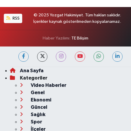
© 2025 Yozgat Hakimiyet. Tüm hakları saklıdır.
RSS
İçerikler kaynak gösterilmeden kopyalanamaz.
Haber Yazılımı:
TE Bilişim
Ana Sayfa
Kategoriler
Video Haberler
Genel
Ekonomi
Güncel
Sağlık
Spor
İlçeler