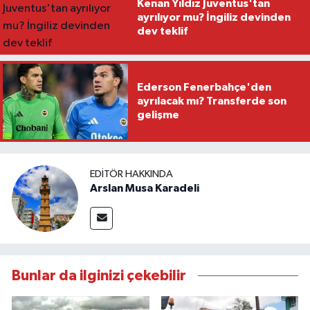
Kenan Yıldız Juventus'tan
ayrılıyor mu? İngiliz devinden
dev teklif
Ederson Fenerbahçe'den
ayrılacak mı? Transferde son
gelişme
EDITÖR HAKKINDA
Arslan Musa Karadeli
Bunlar da ilginizi çekebilir