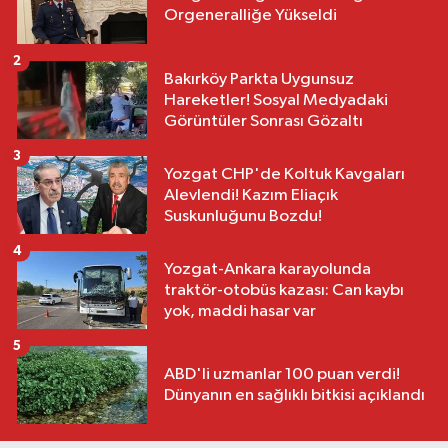
Orgeneralliğe Yükseldi
2
Bakırköy Parkta Uygunsuz
Hareketler! Sosyal Medyadaki
Görüntüler Sonrası Gözaltı
3
Yozgat CHP'de Koltuk Kavgaları
Alevlendi! Kazım Eliaçık
Suskunluğunu Bozdu!
4
Yozgat-Ankara karayolunda
traktör-otobüs kazası: Can kaybı
yok, maddi hasar var
5
ABD'li uzmanlar 100 puan verdi!
Dünyanın en sağlıklı bitkisi açıklandı