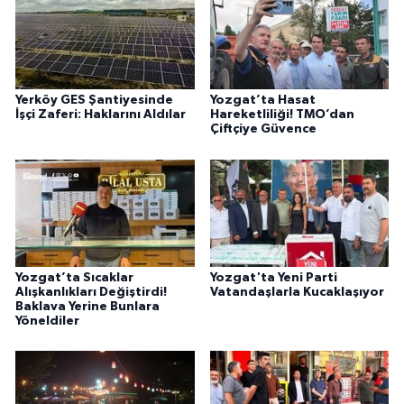
Yerköy GES Şantiyesinde
Yozgat’ta Hasat
İşçi Zaferi: Haklarını Aldılar
Hareketliliği! TMO’dan
Çiftçiye Güvence
Yozgat’ta Sıcaklar
Yozgat'ta Yeni Parti
Alışkanlıkları Değiştirdi!
Vatandaşlarla Kucaklaşıyor
Baklava Yerine Bunlara
Yöneldiler