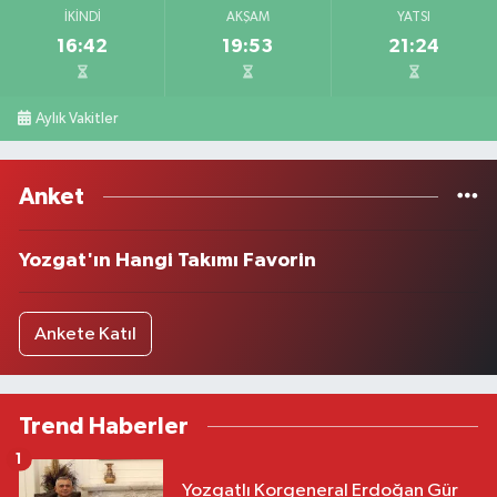
İKINDI
AKŞAM
YATSI
16:42
19:53
21:24
Aylık Vakitler
Anket
Yozgat'ın Hangi Takımı Favorin
Ankete Katıl
Trend Haberler
1
Yozgatlı Korgeneral Erdoğan Gür