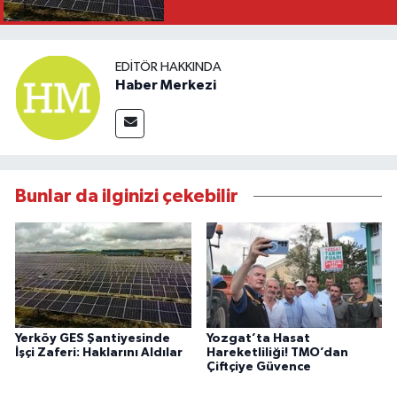
EDITÖR HAKKINDA
Haber Merkezi
Bunlar da ilginizi çekebilir
Yerköy GES Şantiyesinde
Yozgat’ta Hasat
İşçi Zaferi: Haklarını Aldılar
Hareketliliği! TMO’dan
Çiftçiye Güvence