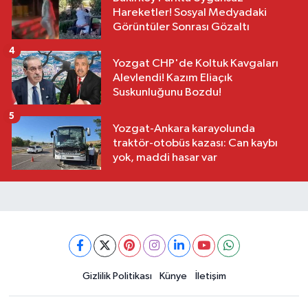
Hareketler! Sosyal Medyadaki
Görüntüler Sonrası Gözaltı
4
Yozgat CHP'de Koltuk Kavgaları
Alevlendi! Kazım Eliaçık
Suskunluğunu Bozdu!
5
Yozgat-Ankara karayolunda
traktör-otobüs kazası: Can kaybı
yok, maddi hasar var
Gizlilik Politikası
Künye
İletişim