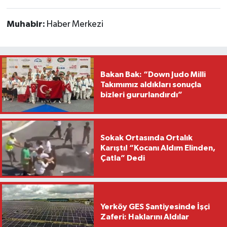
Muhabir:
Haber Merkezi
Bakan Bak: “Down Judo Milli
Takımımız aldıkları sonuçla
bizleri gururlandırdı”
Sokak Ortasında Ortalık
Karıştı! “Kocanı Aldım Elinden,
Çatla” Dedi
Yerköy GES Şantiyesinde İşçi
Zaferi: Haklarını Aldılar