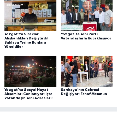
Yozgat’ta Sıcaklar
Yozgat'ta Yeni Parti
Alışkanlıkları Değiştirdi!
Vatandaşlarla Kucaklaşıyor
Baklava Yerine Bunlara
Yöneldiler
Yozgat'ta Sosyal Hayat
Sarıkaya'nın Çehresi
Akşamları Canlanıyor: İşte
Değişiyor: Esnaf Memnun
Vatandaşın Yeni Adresleri!