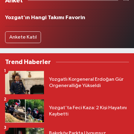
Anket
Yozgat'ın Hangi Takımı Favorin
Ankete Katıl
Trend Haberler
1
Yozgatlı Korgeneral Erdoğan Gür
Orgeneralliğe Yükseldi
2
Yozgat'ta Feci Kaza: 2 Kişi Hayatını
Kaybetti
3
Bakırköy Parkta Uygunsuz