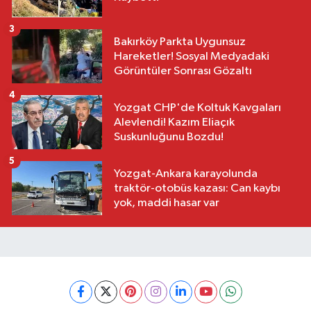
3
Bakırköy Parkta Uygunsuz
Hareketler! Sosyal Medyadaki
Görüntüler Sonrası Gözaltı
4
Yozgat CHP'de Koltuk Kavgaları
Alevlendi! Kazım Eliaçık
Suskunluğunu Bozdu!
5
Yozgat-Ankara karayolunda
traktör-otobüs kazası: Can kaybı
yok, maddi hasar var