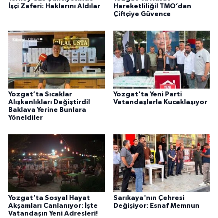
İşçi Zaferi: Haklarını Aldılar
Hareketliliği! TMO’dan
Çiftçiye Güvence
Yozgat’ta Sıcaklar
Yozgat'ta Yeni Parti
Alışkanlıkları Değiştirdi!
Vatandaşlarla Kucaklaşıyor
Baklava Yerine Bunlara
Yöneldiler
Yozgat'ta Sosyal Hayat
Sarıkaya'nın Çehresi
Akşamları Canlanıyor: İşte
Değişiyor: Esnaf Memnun
Vatandaşın Yeni Adresleri!