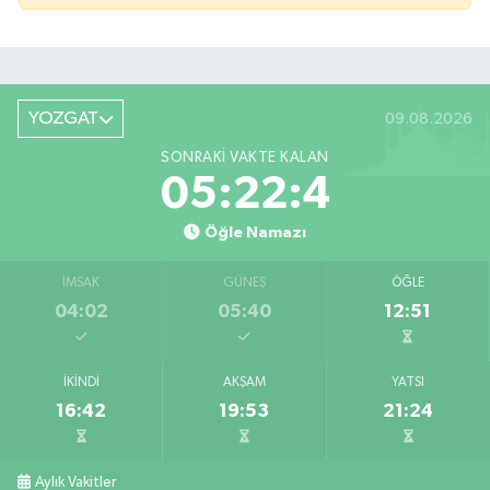
YOZGAT
09.08.2026
SONRAKI VAKTE KALAN
05:22:4
Öğle Namazı
İMSAK
GÜNEŞ
ÖĞLE
04:02
05:40
12:51
İKINDI
AKŞAM
YATSI
16:42
19:53
21:24
Aylık Vakitler