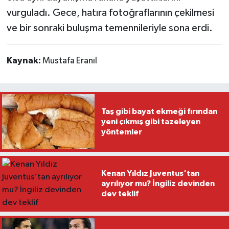
vurguladı. Gece, hatıra fotoğraflarının çekilmesi
ve bir sonraki buluşma temennileriyle sona erdi.
Kaynak:
Mustafa Eranıl
Taş gibi bayat ekmeği fırından
yeni çıkmış gibi tazeleyen
yöntemler
Kenan Yıldız Juventus'tan
ayrılıyor mu? İngiliz devinden
dev teklif