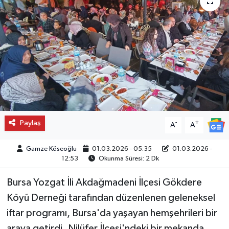
Paylaş
-
+
A
A
Gamze Köseoğlu
01.03.2026 - 05:35
01.03.2026 -
12:53
Okunma Süresi: 2 Dk
Bursa Yozgat İli Akdağmadeni İlçesi Gökdere
Köyü Derneği tarafından düzenlenen geleneksel
iftar programı, Bursa'da yaşayan hemşehrileri bir
araya getirdi. Nilüfer İlçesi'ndeki bir mekanda