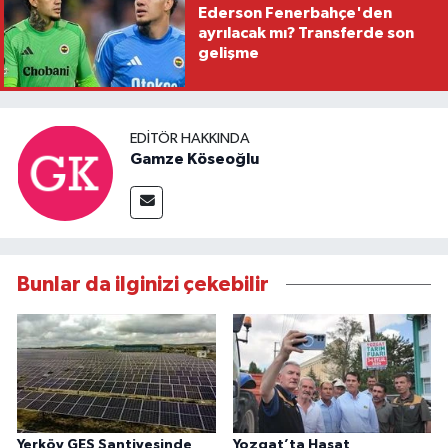
Ederson Fenerbahçe'den
ayrılacak mı? Transferde son
gelişme
EDITÖR HAKKINDA
Gamze Köseoğlu
Bunlar da ilginizi çekebilir
Yerköy GES Şantiyesinde
Yozgat’ta Hasat