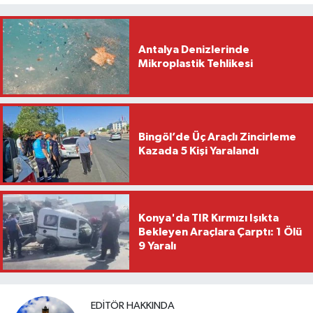
Antalya Denizlerinde
Mikroplastik Tehlikesi
Bingöl’de Üç Araçlı Zincirleme
Kazada 5 Kişi Yaralandı
Konya'da TIR Kırmızı Işıkta
Bekleyen Araçlara Çarptı: 1 Ölü
9 Yaralı
EDITÖR HAKKINDA