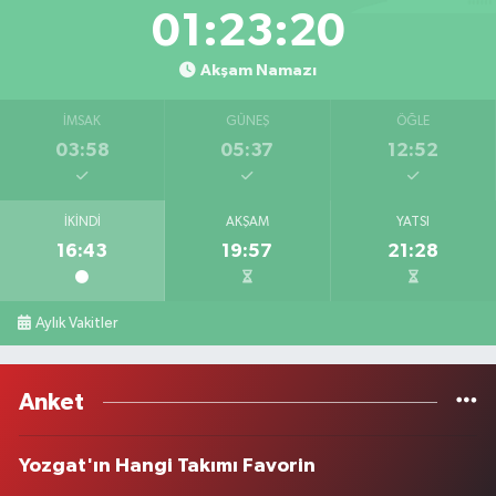
01:23:20
Akşam Namazı
İMSAK
GÜNEŞ
ÖĞLE
03:58
05:37
12:52
İKINDI
AKŞAM
YATSI
16:43
19:57
21:28
Aylık Vakitler
Anket
Yozgat'ın Hangi Takımı Favorin