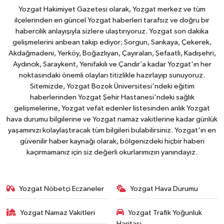
Yozgat Hakimiyet Gazetesi olarak, Yozgat merkez ve tüm
ilçelerinden en güncel Yozgat haberleri tarafsız ve doğru bir
habercilik anlayışıyla sizlere ulaştırıyoruz. Yozgat son dakika
gelişmelerini anbean takip ediyor; Sorgun, Sarıkaya, Çekerek,
Akdağmadeni, Yerköy, Boğazlıyan, Çayıralan, Şefaatli, Kadışehri,
Aydıncık, Saraykent, Yenifakılı ve Çandır’a kadar Yozgat'ın her
noktasındaki önemli olayları titizlikle hazırlayıp sunuyoruz.
Sitemizde, Yozgat Bozok Üniversitesi'ndeki eğitim
haberlerinden Yozgat Şehir Hastanesi'ndeki sağlık
gelişmelerine, Yozgat vefat edenler listesinden anlık Yozgat
hava durumu bilgilerine ve Yozgat namaz vakitlerine kadar günlük
yaşamınızı kolaylaştıracak tüm bilgileri bulabilirsiniz. Yozgat'ın en
güvenilir haber kaynağı olarak, bölgenizdeki hiçbir haberi
kaçırmamanız için siz değerli okurlarımızın yanındayız.
Yozgat Nöbetçi Eczaneler
Yozgat Hava Durumu
Yozgat Namaz Vakitleri
Yozgat Trafik Yoğunluk
Haritası