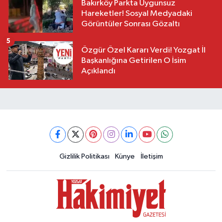
Bakırköy Parkta Uygunsuz
Hareketler! Sosyal Medyadaki
Görüntüler Sonrası Gözaltı
5
Özgür Özel Kararı Verdi! Yozgat İl
Başkanlığına Getirilen O İsim
Açıklandı
Gizlilik Politikası
Künye
İletişim