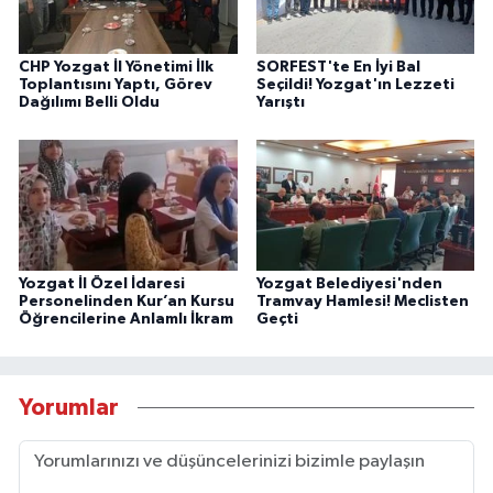
CHP Yozgat İl Yönetimi İlk
SORFEST'te En İyi Bal
Toplantısını Yaptı, Görev
Seçildi! Yozgat'ın Lezzeti
Dağılımı Belli Oldu
Yarıştı
Yozgat İl Özel İdaresi
Yozgat Belediyesi'nden
Personelinden Kur’an Kursu
Tramvay Hamlesi! Meclisten
Öğrencilerine Anlamlı İkram
Geçti
Yorumlar