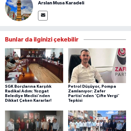
Arslan Musa Karadeli
Bunlar da ilginizi çekebilir
SGK Borçlarına Karşılık
Petrol Düşüyor, Pompa
Radikal Adım: Yozgat
Zamlanıyor: Zafer
Belediye Meclisi'nden
Partisi'nden 'Çifte Vergi'
Dikkat Çeken Kararlar!
Tepkisi