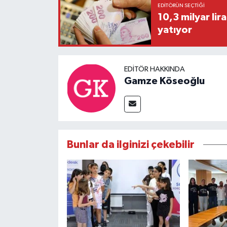
EDITÖRÜN SEÇTIĞI
10,3 milyar lira
yatıyor
EDITÖR HAKKINDA
Gamze Köseoğlu
Bunlar da ilginizi çekebilir