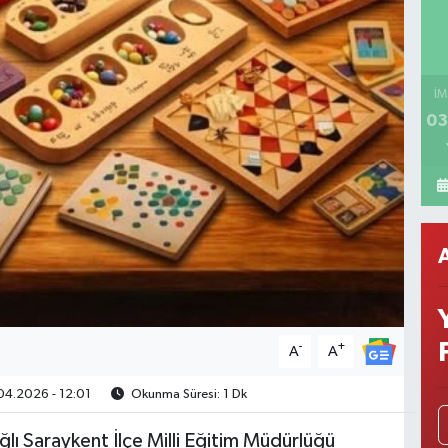
İM
03
-
+
A
A
04.2026 - 12:01
Okunma Süresi: 1 Dk
ğlı Saraykent İlçe Milli Eğitim Müdürlüğü