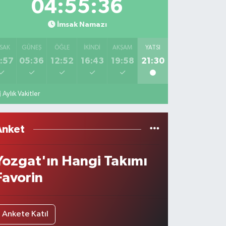
04:55:36
İmsak Namazı
SAK
GÜNEŞ
ÖĞLE
İKINDI
AKŞAM
YATSI
:57
05:36
12:52
16:43
19:58
21:30
Aylık Vakitler
Anket
Yozgat'ın Hangi Takımı
Favorin
Ankete Katıl