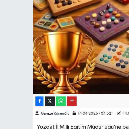
Gamze Köseoğlu
14.04.2026 - 04:52
14.
Yozgat İl Milli Eğitim Müdürlüğü’ne ba