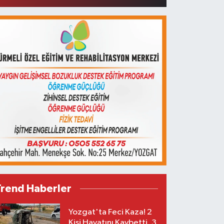
Trend Haberler
Yozgat'ta Feci Kaza! 2
Kişi Hayatını Kaybetti, 3