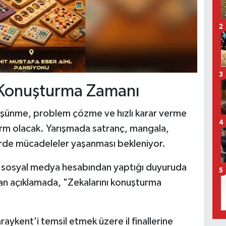
2
3
ı Konuşturma Zamanı
k düşünme, problem çözme ve hızlı karar verme
4
form olacak. Yarışmada satranç, mangala,
lerde mücadeleler yaşanması bekleniyor.
ü, sosyal medya hesabından yaptığı duyuruda
5
lan açıklamada, "Zekalarını konuşturma
araykent'i temsil etmek üzere il finallerine