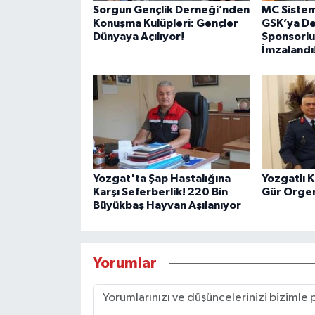
Sorgun Gençlik Derneği’nden
MC Siste
Konuşma Kulüpleri: Gençler
GSK’ya De
Dünyaya Açılıyor!
Sponsorlu
İmzalandı
Yozgat'ta Şap Hastalığına
Yozgatlı 
Karşı Seferberlik! 220 Bin
Gür Orgen
Büyükbaş Hayvan Aşılanıyor
Yorumlar