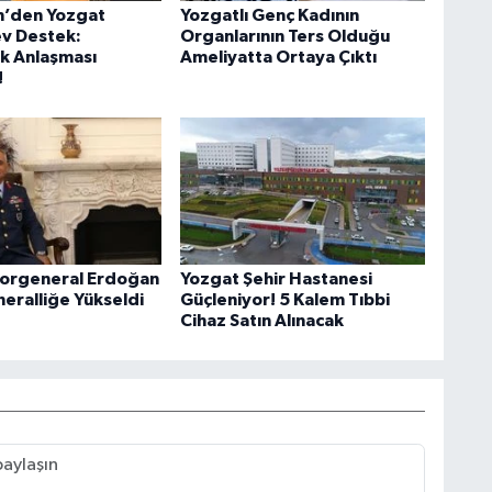
m’den Yozgat
Yozgatlı Genç Kadının
v Destek:
Organlarının Ters Olduğu
k Anlaşması
Ameliyatta Ortaya Çıktı
!
Korgeneral Erdoğan
Yozgat Şehir Hastanesi
eralliğe Yükseldi
Güçleniyor! 5 Kalem Tıbbi
Cihaz Satın Alınacak