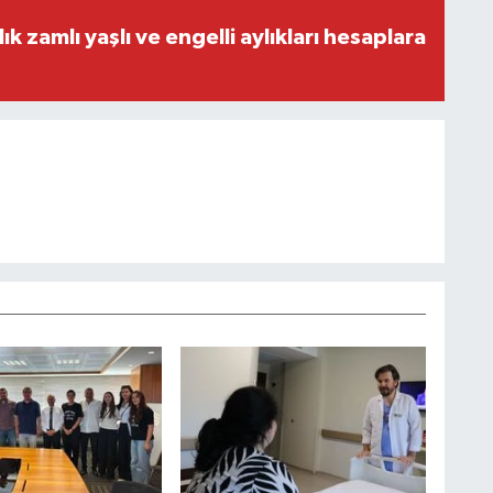
lık zamlı yaşlı ve engelli aylıkları hesaplara