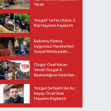
Yaralı
Yozgat'ta Feci Kaza: 2
Kişi Hayatını Kaybetti
Bakırköy Parkta
Uygunsuz Hareketler!
Sosyal Medyadaki
Görüntüler Sonrası
Gözaltı
Özgür Özel Kararı
Verdi! Yozgat İl
Başkanlığına Getirilen
O İsim Açıklandı
Yozgat Şefaatli’de Acı
Kayıp: Öcal Ünal
Hayatını Kaybetti