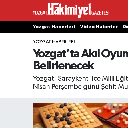
Yozgat Haberleri
Video Haberler
G
YOZGAT HABERLERI
Yozgat’ta Akıl Oyunl
Belirlenecek
Yozgat, Saraykent İlçe Milli Eğ
Nisan Perşembe günü Şehit Mus