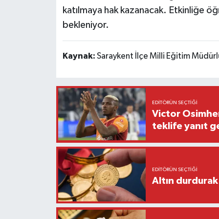
katılmaya hak kazanacak. Etkinliğe öğr
bekleniyor.
Kaynak:
Saraykent İlçe Milli Eğitim Müdür
EDITÖRÜN SEÇTIĞI
Victor Osimhen
teklife yanıt g
EDITÖRÜN SEÇTIĞI
Altın durdurak 