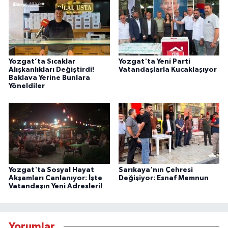
Yozgat’ta Sıcaklar
Yozgat'ta Yeni Parti
Alışkanlıkları Değiştirdi!
Vatandaşlarla Kucaklaşıyor
Baklava Yerine Bunlara
Yöneldiler
Yozgat'ta Sosyal Hayat
Sarıkaya'nın Çehresi
Akşamları Canlanıyor: İşte
Değişiyor: Esnaf Memnun
Vatandaşın Yeni Adresleri!
Yorumlar