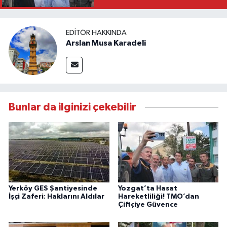
EDITÖR HAKKINDA
Arslan Musa Karadeli
Bunlar da ilginizi çekebilir
Yerköy GES Şantiyesinde
Yozgat’ta Hasat
İşçi Zaferi: Haklarını Aldılar
Hareketliliği! TMO’dan
Çiftçiye Güvence