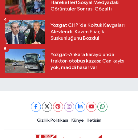
Hareketler! Sosyal Medyadaki
Görüntüler Sonrası Gözaltı
4
Yozgat CHP'de Koltuk Kavgaları
Alevlendi! Kazım Eliaçık
Suskunluğunu Bozdu!
5
Yozgat-Ankara karayolunda
traktör-otobüs kazası: Can kaybı
yok, maddi hasar var
Gizlilik Politikası
Künye
İletişim