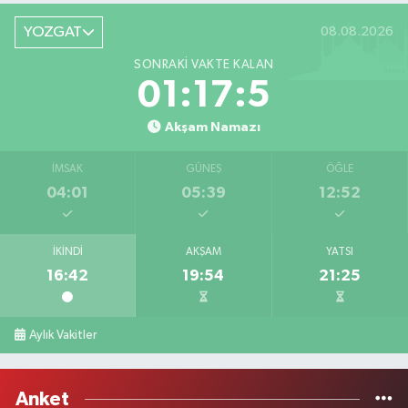
YOZGAT
08.08.2026
SONRAKI VAKTE KALAN
01:17:5
Akşam Namazı
İMSAK
GÜNEŞ
ÖĞLE
04:01
05:39
12:52
İKINDI
AKŞAM
YATSI
16:42
19:54
21:25
Aylık Vakitler
Anket