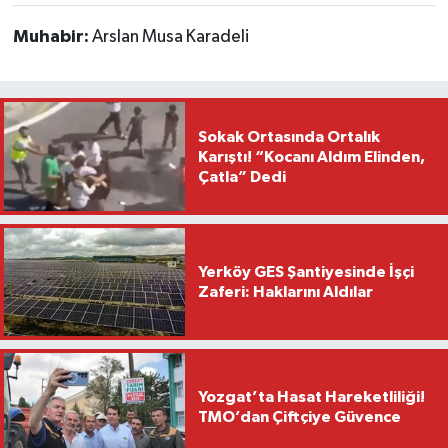
Muhabir:
Arslan Musa Karadeli
Sokak Ortasında Ortalık
Karıştı! “Kocanı Aldım Elinden,
Çatla” Dedi
Yerköy GES Şantiyesinde İşçi
Zaferi: Haklarını Aldılar
Yozgat’ta Hasat Hareketliliği!
TMO’dan Çiftçiye Güvence