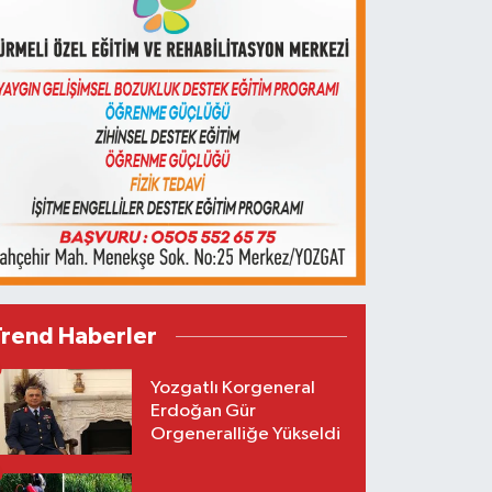
Trend Haberler
Yozgatlı Korgeneral
Erdoğan Gür
Orgeneralliğe Yükseldi