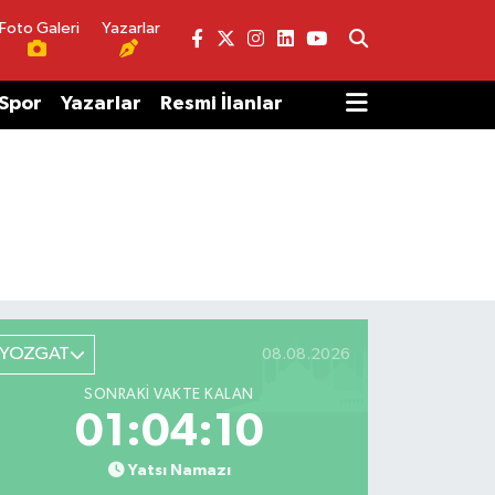
Foto Galeri
Yazarlar
Spor
Yazarlar
Resmi İlanlar
YOZGAT
08.08.2026
SONRAKI VAKTE KALAN
01:04:10
Yatsı Namazı