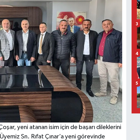
3
4
5
ar, yeni atanan isim için de başarı dileklerini
 Üyemiz Sn. Rıfat Çınar’a yeni görevinde