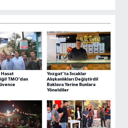
 Hasat
Yozgat’ta Sıcaklar
liği! TMO’dan
Alışkanlıkları Değiştirdi!
Güvence
Baklava Yerine Bunlara
Yöneldiler