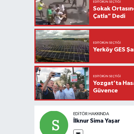
EDITÖRÜN SEÇTIĞI
Sokak Ortasınd
Çatla” Dedi
EDITÖRÜN SEÇTIĞI
Yerköy GES Şant
EDITÖRÜN SEÇTIĞI
Yozgat’ta Hasa
Güvence
EDITÖR HAKKINDA
İlknur Sima Yaşar