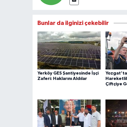
Bunlar da ilginizi çekebilir
Yerköy GES Şantiyesinde İşçi
Yozgat’ta
Zaferi: Haklarını Aldılar
Hareketli
Çiftçiye 