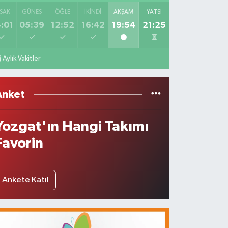
SAK
GÜNEŞ
ÖĞLE
İKINDI
AKŞAM
YATSI
:01
05:39
12:52
16:42
19:54
21:25
Aylık Vakitler
Anket
Yozgat'ın Hangi Takımı
Favorin
Ankete Katıl