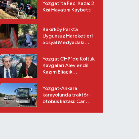
Yozgat'ta Feci Kaza: 2
Kişi Hayatını Kaybetti
Bakırköy Parkta
Uygunsuz Hareketler!
Sosyal Medyadaki
Görüntüler Sonrası
Gözaltı
Yozgat CHP'de Koltuk
Kavgaları Alevlendi!
Kazım Eliaçık
Suskunluğunu Bozdu!
Yozgat-Ankara
karayolunda traktör-
otobüs kazası: Can
kaybı yok, maddi hasar
var