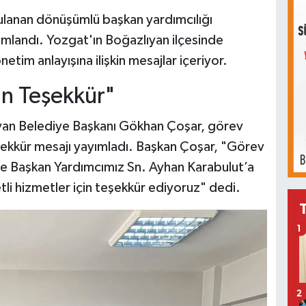
ulanan dönüşümlü başkan yardımcılığı
amlandı. Yozgat'ın Boğazlıyan ilçesinde
etim anlayışına ilişkin mesajlar içeriyor.
in Teşekkür"
ıyan Belediye Başkanı Gökhan Çoşar, görev
eşekkür mesajı yayımladı. Başkan Çoşar, "Görev
ye Başkan Yardımcımız Sn. Ayhan Karabulut’a
i hizmetler için teşekkür ediyoruz" dedi.
1
2