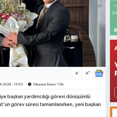
İM
04
-
+
A
A
4.2026 - 15:03
Okunma Süresi: 1 Dk
iye başkan yardımcılığı görevi dönüşümlü
ut'un görev süresi tamamlanırken, yeni başkan