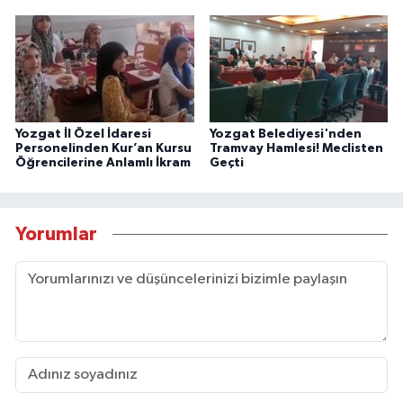
Yozgat İl Özel İdaresi
Yozgat Belediyesi'nden
Personelinden Kur’an Kursu
Tramvay Hamlesi! Meclisten
Öğrencilerine Anlamlı İkram
Geçti
Yorumlar