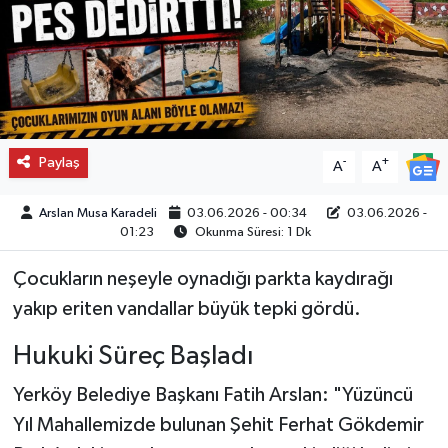
Paylaş
-
+
A
A
Arslan Musa Karadeli
03.06.2026 - 00:34
03.06.2026 -
01:23
Okunma Süresi: 1 Dk
Çocukların neşeyle oynadığı parkta kaydırağı
yakıp eriten vandallar büyük tepki gördü.
Hukuki Süreç Başladı
Yerköy Belediye Başkanı Fatih Arslan: "Yüzüncü
Yıl Mahallemizde bulunan Şehit Ferhat Gökdemir