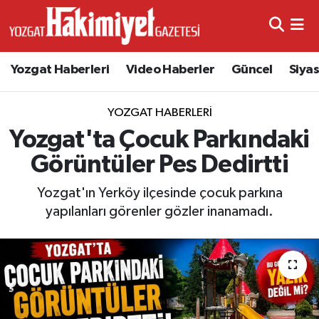
Yozgat Haberleri
Video Haberler
Güncel
Siya
YOZGAT HABERLERI
Yozgat'ta Çocuk Parkındaki
Görüntüler Pes Dedirtti
Yozgat'ın Yerköy ilçesinde çocuk parkına
yapılanları görenler gözler inanamadı.