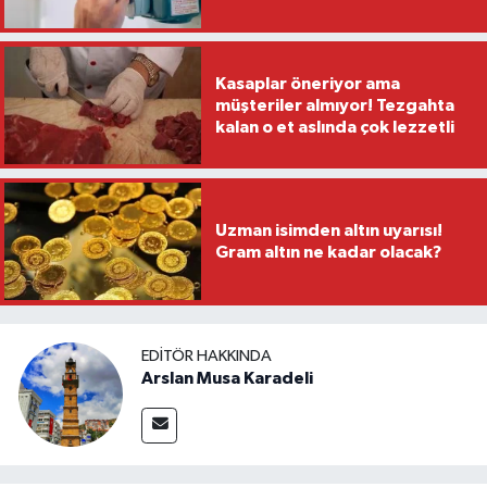
Kasaplar öneriyor ama
müşteriler almıyor! Tezgahta
kalan o et aslında çok lezzetli
Uzman isimden altın uyarısı!
Gram altın ne kadar olacak?
EDITÖR HAKKINDA
Arslan Musa Karadeli