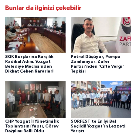
Bunlar da ilginizi çekebilir
SGK Borçlarına Karşılık
Petrol Düşüyor, Pompa
Radikal Adım: Yozgat
Zamlanıyor: Zafer
Belediye Meclisi'nden
Partisi'nden 'Çifte Vergi'
Dikkat Çeken Kararlar!
Tepkisi
CHP Yozgat İl Yönetimi İlk
SORFEST'te En İyi Bal
Toplantısını Yaptı, Görev
Seçildi! Yozgat'ın Lezzeti
Dağılımı Belli Oldu
Yarıştı