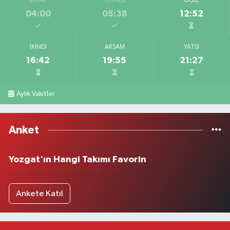
İMSAK
GÜNEŞ
ÖĞLE
04:00
05:38
12:52
İKINDI
AKŞAM
YATSI
16:42
19:55
21:27
Aylık Vakitler
Anket
Yozgat'ın Hangi Takımı Favorin
Ankete Katıl