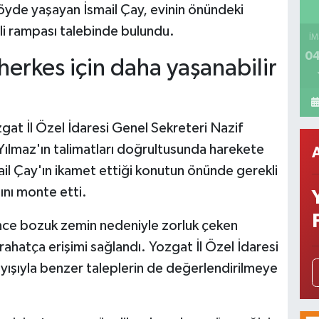
öyde yaşayan İsmail Çay, evinin önündeki
li rampası talebinde bulundu.
İM
04
, herkes için daha yaşanabilir
gat İl Özel İdaresi Genel Sekreteri Nazif
Yılmaz'ın talimatları doğrultusunda harekete
mail Çay'ın ikamet ettiği konutun önünde gerekli
ını monte etti.
nce bozuk zemin nedeniyle zorluk çeken
rahatça erişimi sağlandı. Yozgat İl Özel İdaresi
layışıyla benzer taleplerin de değerlendirilmeye