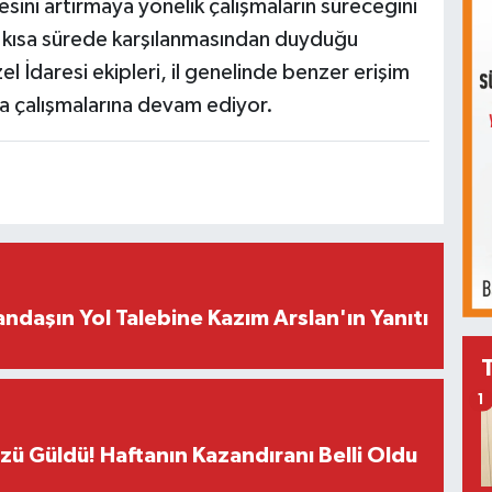
itesini artırmaya yönelik çalışmaların süreceğini
n kısa sürede karşılanmasından duyduğu
l İdaresi ekipleri, il genelinde benzer erişim
ha çalışmalarına devam ediyor.
ndaşın Yol Talebine Kazım Arslan'ın Yanıtı
1
üzü Güldü! Haftanın Kazandıranı Belli Oldu