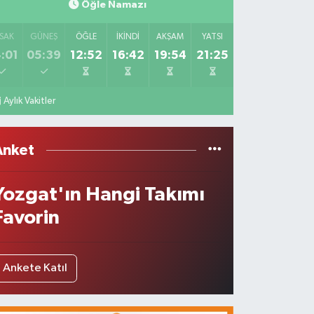
Öğle Namazı
SAK
GÜNEŞ
ÖĞLE
İKINDI
AKŞAM
YATSI
:01
05:39
12:52
16:42
19:54
21:25
Aylık Vakitler
Anket
Yozgat'ın Hangi Takımı
Favorin
Ankete Katıl