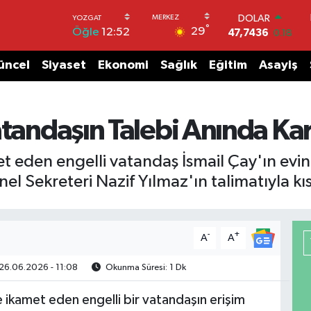
DOLAR
°
29
Öğle
12:52
47,7436
0.18
EURO
55,2510
0.32
üncel
Siyaset
Ekonomi
Sağlık
Eğitim
Asayiş
STERLİN
64,4811
0.38
GRAM ALTIN
6660.55
0.03
tandaşın Talebi Anında Kar
BİST100
13.779
-14
t eden engelli vatandaş İsmail Çay'ın evi
BITCOIN
el Sekreteri Nazif Yılmaz'ın talimatıyla kıs
64.959,79
1.11
-
+
A
A
26.06.2026 - 11:08
Okunma Süresi: 1 Dk
 ikamet eden engelli bir vatandaşın erişim