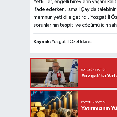
Yetkililer, engelli bireylerin yaşam kal
ifade ederken, İsmail Çay da talebini
memnuniyeti dile getirdi. Yozgat İl Öze
sorunlarının tespiti ve çözümü için sa
Kaynak:
Yozgat İl Özel İdaresi
EDITÖRÜN SEÇTIĞI
Yozgat’ta Vata
EDITÖRÜN SEÇTIĞI
Yatırımcının Y