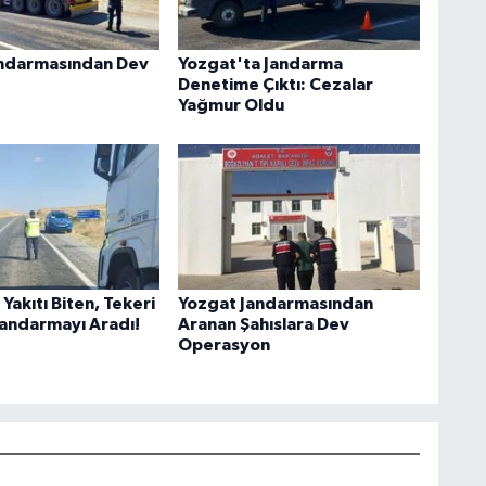
andarmasından Dev
Yozgat'ta Jandarma
Denetime Çıktı: Cezalar
Yağmur Oldu
Yakıtı Biten, Tekeri
Yozgat Jandarmasından
Jandarmayı Aradı!
Aranan Şahıslara Dev
Operasyon