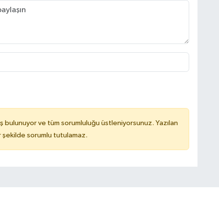
ş bulunuyor ve tüm sorumluluğu üstleniyorsunuz. Yazılan
 şekilde sorumlu tutulamaz.