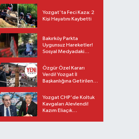
Yozgat'ta Feci Kaza: 2
Kişi Hayatını Kaybetti
Bakırköy Parkta
Uygunsuz Hareketler!
Sosyal Medyadaki
Görüntüler Sonrası
Gözaltı
Özgür Özel Kararı
Verdi! Yozgat İl
Başkanlığına Getirilen
O İsim Açıklandı
Yozgat CHP'de Koltuk
Kavgaları Alevlendi!
Kazım Eliaçık
Suskunluğunu Bozdu!