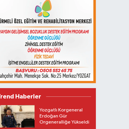
Trend Haberler
Yozgatlı Korgeneral
Erdoğan Gür
Orgeneralliğe Yükseldi