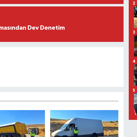
2
rmasından Dev Denetim
3
4
5