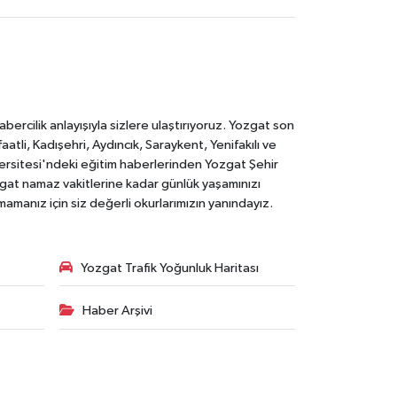
rcilik anlayışıyla sizlere ulaştırıyoruz. Yozgat son
li, Kadışehri, Aydıncık, Saraykent, Yenifakılı ve
versitesi'ndeki eğitim haberlerinden Yozgat Şehir
zgat namaz vakitlerine kadar günlük yaşamınızı
rmamanız için siz değerli okurlarımızın yanındayız.
Yozgat Trafik Yoğunluk Haritası
Haber Arşivi