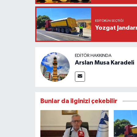
EDITÖRÜN SEÇTIĞI
Yozgat Janda
EDITÖR HAKKINDA
Arslan Musa Karadeli
Bunlar da ilginizi çekebilir