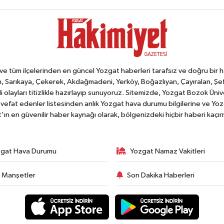
tüm ilçelerinden en güncel Yozgat haberleri tarafsız ve doğru bir habe
, Sarıkaya, Çekerek, Akdağmadeni, Yerköy, Boğazlıyan, Çayıralan, Şefaat
 olayları titizlikle hazırlayıp sunuyoruz. Sitemizde, Yozgat Bozok Üni
vefat edenler listesinden anlık Yozgat hava durumu bilgilerine ve Yo
at'ın en güvenilir haber kaynağı olarak, bölgenizdeki hiçbir haberi kaçı
gat Hava Durumu
Yozgat Namaz Vakitleri
 Manşetler
Son Dakika Haberleri