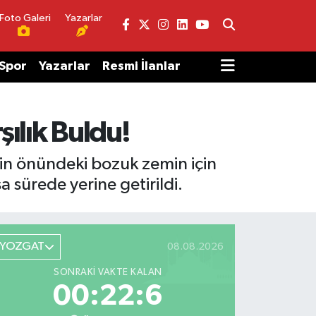
Foto Galeri
Yazarlar
Spor
Yazarlar
Resmi İlanlar
şılık Buldu!
nin önündeki bozuk zemin için
a sürede yerine getirildi.
YOZGAT
08.08.2026
SONRAKI VAKTE KALAN
00:22:6