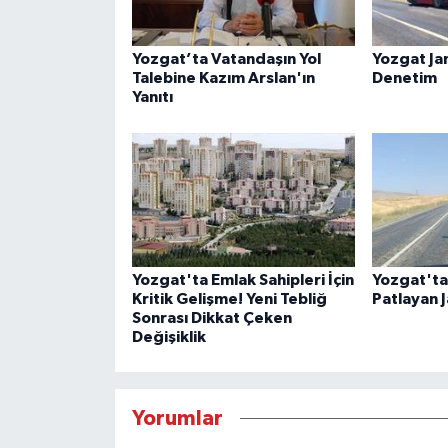
Yozgat’ta Vatandaşın Yol
Yozgat J
Talebine Kazım Arslan'ın
Denetim
Yanıtı
Yozgat'ta Emlak Sahipleri İçin
Yozgat'ta 
Kritik Gelişme! Yeni Tebliğ
Patlayan 
Sonrası Dikkat Çeken
Değişiklik
Yorumlar