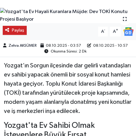
Paylaş
-
+
A
A
Zehra AKSÜMER
08.10.2025 - 03:57
08.10.2025 - 10:57
Okunma Süresi: 2 Dk
Yozgat’ın Sorgun ilçesinde dar gelirli vatandaşları
ev sahibi yapacak önemli bir sosyal konut hamlesi
hayata geçiyor. Toplu Konut İdaresi Başkanlığı
(TOKİ) tarafından yürütülecek proje kapsamında,
modern yaşam alanlarıyla donatılmış yeni konutlar
ve iş merkezleri inşa edilecek.
Yozgat'ta Ev Sahibi Olmak
İsteyenlere Büyük Fırsat