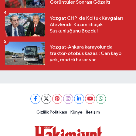
Görüntüler Sonrası Gözaltı
4
Yozgat CHP'de Koltuk Kavgaları
Alevlendi! Kazım Eliaçık
Suskunluğunu Bozdu!
5
Yozgat-Ankara karayolunda
traktör-otobüs kazası: Can kaybı
yok, maddi hasar var
Gizlilik Politikası
Künye
İletişim