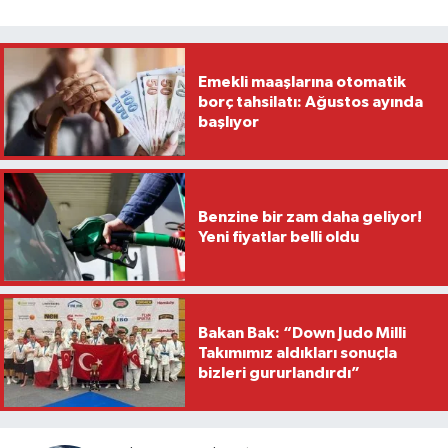
Emekli maaşlarına otomatik
borç tahsilatı: Ağustos ayında
başlıyor
Benzine bir zam daha geliyor!
Yeni fiyatlar belli oldu
Bakan Bak: “Down Judo Milli
Takımımız aldıkları sonuçla
bizleri gururlandırdı”