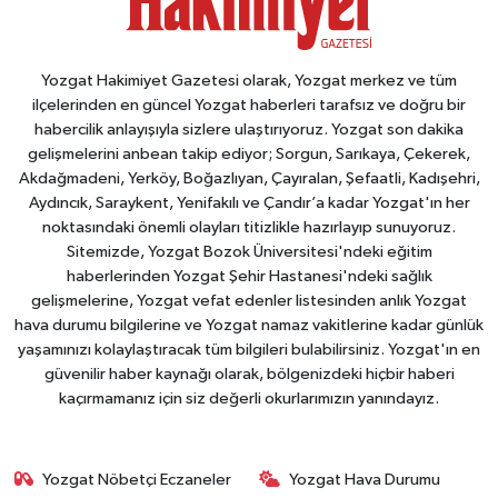
Yozgat Hakimiyet Gazetesi olarak, Yozgat merkez ve tüm
ilçelerinden en güncel Yozgat haberleri tarafsız ve doğru bir
habercilik anlayışıyla sizlere ulaştırıyoruz. Yozgat son dakika
gelişmelerini anbean takip ediyor; Sorgun, Sarıkaya, Çekerek,
Akdağmadeni, Yerköy, Boğazlıyan, Çayıralan, Şefaatli, Kadışehri,
Aydıncık, Saraykent, Yenifakılı ve Çandır’a kadar Yozgat'ın her
noktasındaki önemli olayları titizlikle hazırlayıp sunuyoruz.
Sitemizde, Yozgat Bozok Üniversitesi'ndeki eğitim
haberlerinden Yozgat Şehir Hastanesi'ndeki sağlık
gelişmelerine, Yozgat vefat edenler listesinden anlık Yozgat
hava durumu bilgilerine ve Yozgat namaz vakitlerine kadar günlük
yaşamınızı kolaylaştıracak tüm bilgileri bulabilirsiniz. Yozgat'ın en
güvenilir haber kaynağı olarak, bölgenizdeki hiçbir haberi
kaçırmamanız için siz değerli okurlarımızın yanındayız.
Yozgat Nöbetçi Eczaneler
Yozgat Hava Durumu