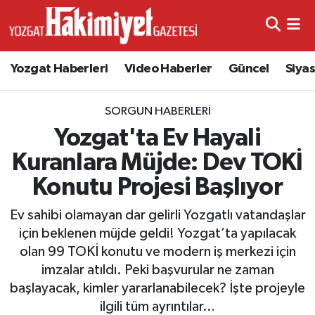
Yozgat Haberleri
Video Haberler
Güncel
Siya
SORGUN HABERLERI
Yozgat'ta Ev Hayali
Kuranlara Müjde: Dev TOKİ
Konutu Projesi Başlıyor
Ev sahibi olamayan dar gelirli Yozgatlı vatandaşlar
için beklenen müjde geldi! Yozgat’ta yapılacak
olan 99 TOKİ konutu ve modern iş merkezi için
imzalar atıldı. Peki başvurular ne zaman
başlayacak, kimler yararlanabilecek? İşte projeyle
ilgili tüm ayrıntılar…