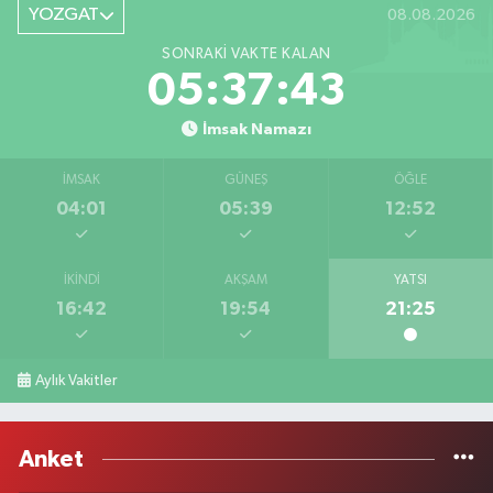
YOZGAT
08.08.2026
SONRAKI VAKTE KALAN
05:37:43
İmsak Namazı
İMSAK
GÜNEŞ
ÖĞLE
04:01
05:39
12:52
İKINDI
AKŞAM
YATSI
16:42
19:54
21:25
Aylık Vakitler
Anket