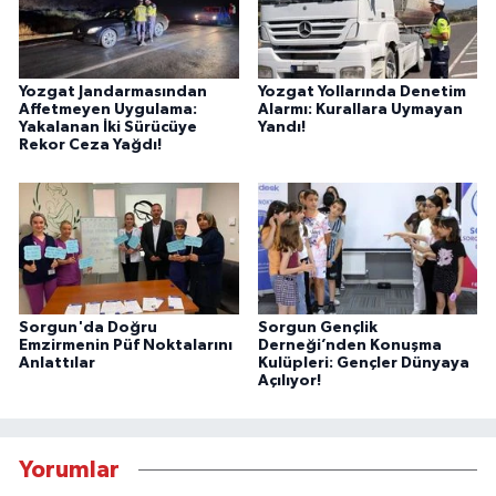
Yozgat Jandarmasından
Yozgat Yollarında Denetim
Affetmeyen Uygulama:
Alarmı: Kurallara Uymayan
Yakalanan İki Sürücüye
Yandı!
Rekor Ceza Yağdı!
Sorgun'da Doğru
Sorgun Gençlik
Emzirmenin Püf Noktalarını
Derneği’nden Konuşma
Anlattılar
Kulüpleri: Gençler Dünyaya
Açılıyor!
Yorumlar