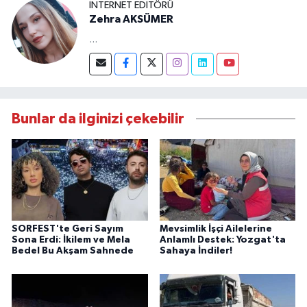
İNTERNET EDITÖRÜ
Zehra AKSÜMER
...
Bunlar da ilginizi çekebilir
SORFEST'te Geri Sayım
Mevsimlik İşçi Ailelerine
Sona Erdi: İkilem ve Mela
Anlamlı Destek: Yozgat'ta
Bedel Bu Akşam Sahnede
Sahaya İndiler!