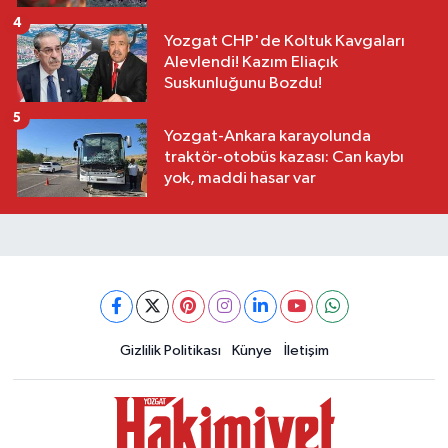
4
Yozgat CHP'de Koltuk Kavgaları
Alevlendi! Kazım Eliaçık
Suskunluğunu Bozdu!
5
Yozgat-Ankara karayolunda
traktör-otobüs kazası: Can kaybı
yok, maddi hasar var
Gizlilik Politikası
Künye
İletişim