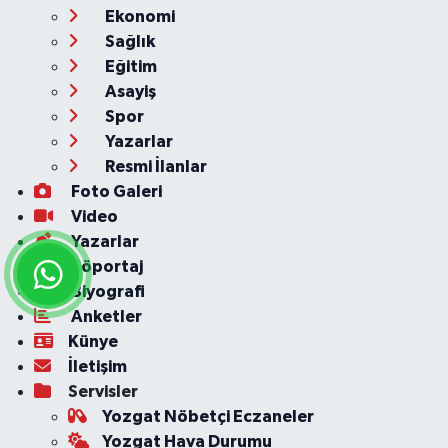
Ekonomi
Sağlık
Eğitim
Asayiş
Spor
Yazarlar
Resmi İlanlar
Foto Galeri
Video
Yazarlar
Röportaj
Biyografi
Anketler
Künye
İletişim
Servisler
Yozgat Nöbetçi Eczaneler
Yozgat Hava Durumu