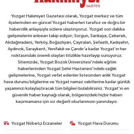
Yozgat Hakimiyet Gazetesi olarak, Yozgat merkez ve tüm
ilçelerinden en güncel Yozgat haberleri tarafsız ve doğru bir
habercilik anlayışıyla sizlere ulaştırıyoruz. Yozgat son dakika
gelişmelerini anbean takip ediyor; Sorgun, Sarıkaya, Çekerek,
Akdağmadeni, Yerköy, Boğazlıyan, Çayıralan, Şefaatli, Kadışehri,
Aydıncık, Saraykent, Yenifakılı ve Çandır’a kadar Yozgat'ın her
noktasındaki önemli olayları titizlikle hazırlayıp sunuyoruz.
Sitemizde, Yozgat Bozok Üniversitesi'ndeki eğitim
haberlerinden Yozgat Şehir Hastanesi'ndeki sağlık
gelişmelerine, Yozgat vefat edenler listesinden anlık Yozgat
hava durumu bilgilerine ve Yozgat namaz vakitlerine kadar günlük
yaşamınızı kolaylaştıracak tüm bilgileri bulabilirsiniz. Yozgat'ın en
güvenilir haber kaynağı olarak, bölgenizdeki hiçbir haberi
kaçırmamanız için siz değerli okurlarımızın yanındayız.
Yozgat Nöbetçi Eczaneler
Yozgat Hava Durumu