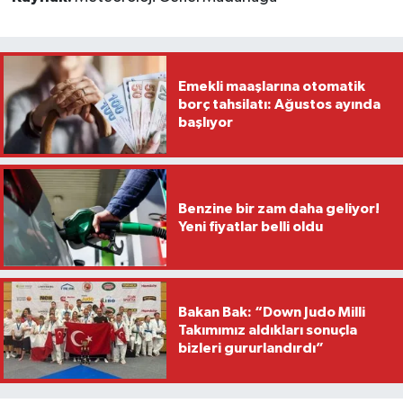
Emekli maaşlarına otomatik
borç tahsilatı: Ağustos ayında
başlıyor
Benzine bir zam daha geliyor!
Yeni fiyatlar belli oldu
Bakan Bak: “Down Judo Milli
Takımımız aldıkları sonuçla
bizleri gururlandırdı”