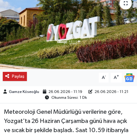
Paylaş
-
+
A
A
Gamze Köseoğlu
26.06.2026 - 11:19
26.06.2026 - 11:21
Okunma Süresi: 1 Dk
Meteoroloji Genel Müdürlüğü verilerine göre,
Yozgat'ta 26 Haziran Çarşamba günü hava açık
ve sıcak bir şekilde başladı. Saat 10.59 itibarıyla