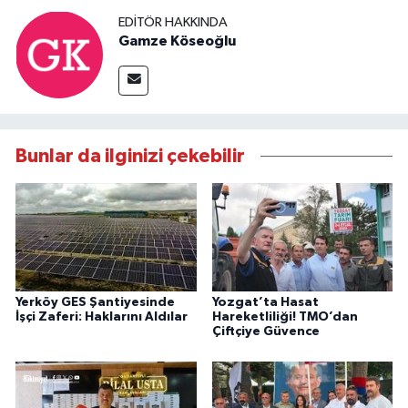
EDITÖR HAKKINDA
Gamze Köseoğlu
Bunlar da ilginizi çekebilir
Yerköy GES Şantiyesinde
Yozgat’ta Hasat
İşçi Zaferi: Haklarını Aldılar
Hareketliliği! TMO’dan
Çiftçiye Güvence