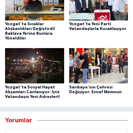
Yozgat’ta Sıcaklar
Yozgat'ta Yeni Parti
Alışkanlıkları Değiştirdi!
Vatandaşlarla Kucaklaşıyor
Baklava Yerine Bunlara
Yöneldiler
Yozgat'ta Sosyal Hayat
Sarıkaya'nın Çehresi
Akşamları Canlanıyor: İşte
Değişiyor: Esnaf Memnun
Vatandaşın Yeni Adresleri!
Yorumlar