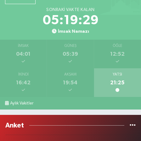
SONRAKI VAKTE KALAN
05:19:29
İmsak Namazı
İMSAK
GÜNEŞ
ÖĞLE
04:01
05:39
12:52
İKINDI
AKŞAM
YATSI
16:42
19:54
21:25
Aylık Vakitler
Anket