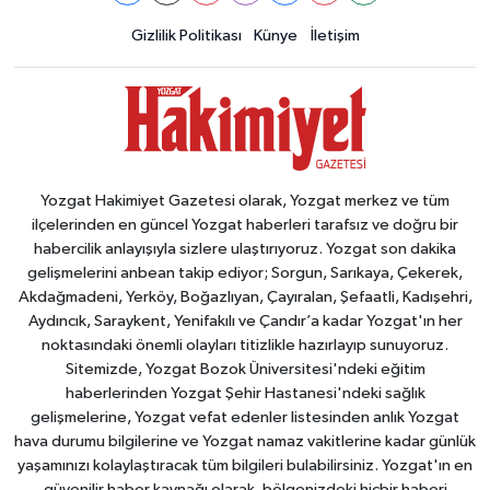
Gizlilik Politikası
Künye
İletişim
Yozgat Hakimiyet Gazetesi olarak, Yozgat merkez ve tüm
ilçelerinden en güncel Yozgat haberleri tarafsız ve doğru bir
habercilik anlayışıyla sizlere ulaştırıyoruz. Yozgat son dakika
gelişmelerini anbean takip ediyor; Sorgun, Sarıkaya, Çekerek,
Akdağmadeni, Yerköy, Boğazlıyan, Çayıralan, Şefaatli, Kadışehri,
Aydıncık, Saraykent, Yenifakılı ve Çandır’a kadar Yozgat'ın her
noktasındaki önemli olayları titizlikle hazırlayıp sunuyoruz.
Sitemizde, Yozgat Bozok Üniversitesi'ndeki eğitim
haberlerinden Yozgat Şehir Hastanesi'ndeki sağlık
gelişmelerine, Yozgat vefat edenler listesinden anlık Yozgat
hava durumu bilgilerine ve Yozgat namaz vakitlerine kadar günlük
yaşamınızı kolaylaştıracak tüm bilgileri bulabilirsiniz. Yozgat'ın en
güvenilir haber kaynağı olarak, bölgenizdeki hiçbir haberi