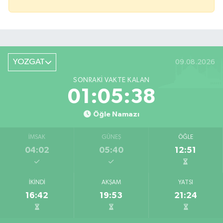
YOZGAT
09.08.2026
SONRAKI VAKTE KALAN
01:05:38
Öğle Namazı
İMSAK
GÜNEŞ
ÖĞLE
04:02
05:40
12:51
İKINDI
AKŞAM
YATSI
16:42
19:53
21:24