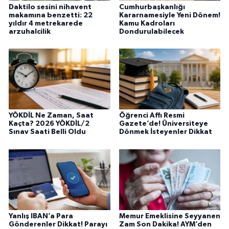
Daktilo sesini nihavent
Cumhurbaşkanlığı
makamına benzetti: 22
Kararnamesiyle Yeni Dönem!
yıldır 4 metrekarede
Kamu Kadroları
arzuhalcilik
Dondurulabilecek
YÖKDİL Ne Zaman, Saat
Öğrenci Affı Resmi
Kaçta? 2026 YÖKDİL/2
Gazete’de! Üniversiteye
Sınav Saati Belli Oldu
Dönmek İsteyenler Dikkat
Yanlış IBAN’a Para
Memur Emeklisine Seyyanen
Gönderenler Dikkat! Parayı
Zam Son Dakika! AYM’den