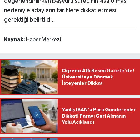
değerlendirilirken başvuru sürecinin kısa olması
nedeniyle adayların tarihlere dikkat etmesi
gerektiği belirtildi.
Kaynak:
Haber Merkezi
Öğrenci Affı Resmi Gazete’de!
Üniversiteye Dönmek
İsteyenler Dikkat
Yanlış IBAN’a Para Gönderenler
Dikkat! Parayı Geri Almanın
Yolu Açıklandı