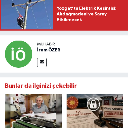
Yozgat’ta Elektrik Kesintisi:
Akdağmadeni ve Saray
Etkilenecek
MUHABIR
İrem ÖZER
Bunlar da ilginizi çekebilir