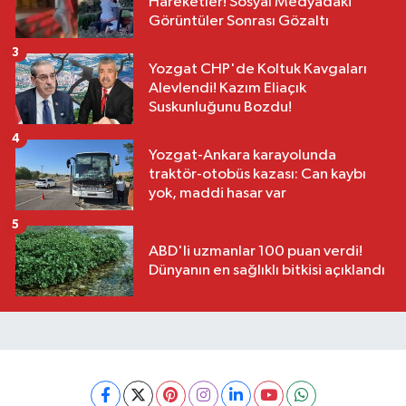
Hareketler! Sosyal Medyadaki
Görüntüler Sonrası Gözaltı
3
Yozgat CHP'de Koltuk Kavgaları
Alevlendi! Kazım Eliaçık
Suskunluğunu Bozdu!
4
Yozgat-Ankara karayolunda
traktör-otobüs kazası: Can kaybı
yok, maddi hasar var
5
ABD'li uzmanlar 100 puan verdi!
Dünyanın en sağlıklı bitkisi açıklandı