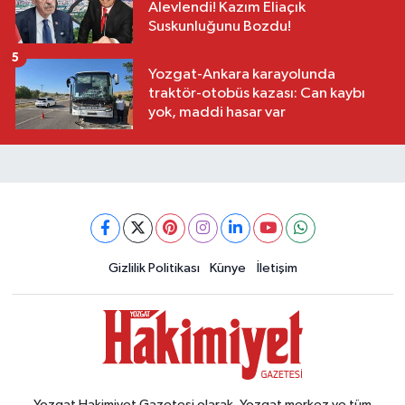
Alevlendi! Kazım Eliaçık
Suskunluğunu Bozdu!
5
Yozgat-Ankara karayolunda
traktör-otobüs kazası: Can kaybı
yok, maddi hasar var
Gizlilik Politikası
Künye
İletişim
Yozgat Hakimiyet Gazetesi olarak, Yozgat merkez ve tüm