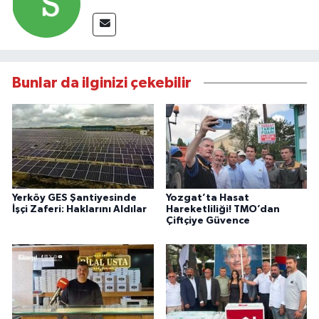
Bunlar da ilginizi çekebilir
Yerköy GES Şantiyesinde
Yozgat’ta Hasat
İşçi Zaferi: Haklarını Aldılar
Hareketliliği! TMO’dan
Çiftçiye Güvence