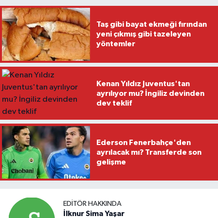
Taş gibi bayat ekmeği fırından
yeni çıkmış gibi tazeleyen
yöntemler
Kenan Yıldız Juventus'tan
ayrılıyor mu? İngiliz devinden
dev teklif
Ederson Fenerbahçe'den
ayrılacak mı? Transferde son
gelişme
EDITÖR HAKKINDA
İlknur Sima Yaşar