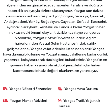
ilçelerinden en güncel Yozgat haberleri tarafsız ve doğru bir
habercilik anlayışıyla sizlere ulaştırıyoruz. Yozgat son dakika
gelişmelerini anbean takip ediyor; Sorgun, Sarıkaya, Çekerek,
Akdağmadeni, Yerköy, Boğazlıyan, Çayıralan, Şefaatli, Kadışehri,
Aydıncık, Saraykent, Yenifakılı ve Çandır’a kadar Yozgat'ın her
noktasındaki önemli olayları titizlikle hazırlayıp sunuyoruz.
Sitemizde, Yozgat Bozok Üniversitesi'ndeki eğitim
haberlerinden Yozgat Şehir Hastanesi'ndeki sağlık
gelişmelerine, Yozgat vefat edenler listesinden anlık Yozgat
hava durumu bilgilerine ve Yozgat namaz vakitlerine kadar günlük
yaşamınızı kolaylaştıracak tüm bilgileri bulabilirsiniz. Yozgat'ın en
güvenilir haber kaynağı olarak, bölgenizdeki hiçbir haberi
kaçırmamanız için siz değerli okurlarımızın yanındayız.
Yozgat Nöbetçi Eczaneler
Yozgat Hava Durumu
Yozgat Namaz Vakitleri
Yozgat Trafik Yoğunluk
Haritası