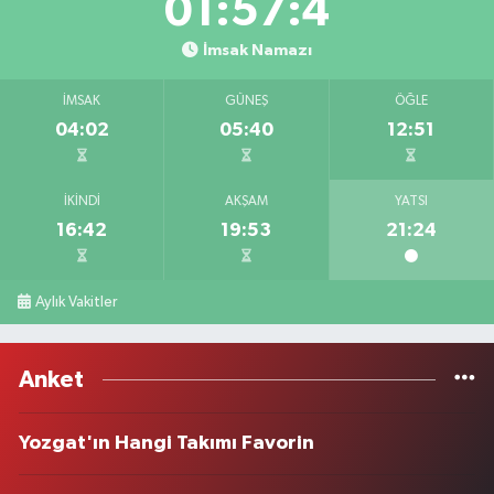
01:57:4
İmsak Namazı
İMSAK
GÜNEŞ
ÖĞLE
04:02
05:40
12:51
İKINDI
AKŞAM
YATSI
16:42
19:53
21:24
Aylık Vakitler
Anket
Yozgat'ın Hangi Takımı Favorin