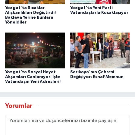
Yozgat’ta Sıcaklar
Yozgat'ta Yeni Parti
Alışkanlıkları Değiştirdi!
Vatandaşlarla Kucaklaşıyor
Baklava Yerine Bunlara
Yöneldiler
Yozgat'ta Sosyal Hayat
Sarıkaya'nın Çehresi
Akşamları Canlanıyor: İşte
Değişiyor: Esnaf Memnun
Vatandaşın Yeni Adresleri!
Yorumlar