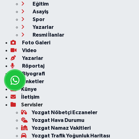
Eğitim
Asayiş
Spor
Yazarlar
Resmi İlanlar
Foto Galeri
Video
Yazarlar
Röportaj
Biyografi
Anketler
Künye
İletişim
Servisler
Yozgat Nöbetçi Eczaneler
Yozgat Hava Durumu
Yozgat Namaz Vakitleri
Yozgat Trafik Yoğunluk Haritası