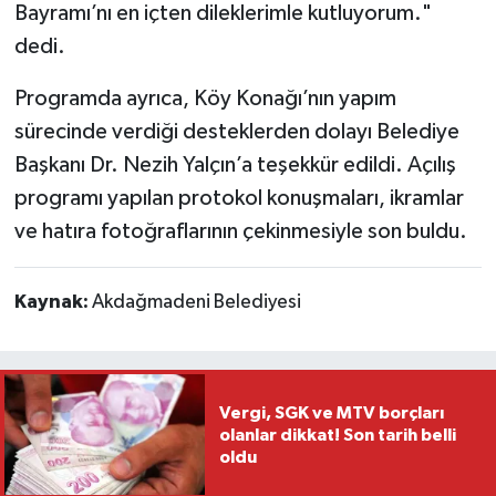
Bayramı’nı en içten dileklerimle kutluyorum."
dedi.
Programda ayrıca, Köy Konağı’nın yapım
sürecinde verdiği desteklerden dolayı Belediye
Başkanı Dr. Nezih Yalçın’a teşekkür edildi. Açılış
programı yapılan protokol konuşmaları, ikramlar
ve hatıra fotoğraflarının çekinmesiyle son buldu.
Kaynak:
Akdağmadeni Belediyesi
Vergi, SGK ve MTV borçları
olanlar dikkat! Son tarih belli
oldu