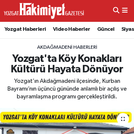
Yozgat Haberleri
Video Haberler
Güncel
Siya
AKDAĞMADENI HABERLERI
Yozgat'ta Köy Konakları
Kültürü Hayata Dönüyor
Yozgat’ın Akdağmadeni ilçesinde, Kurban
Bayramı’nın üçüncü gününde anlamlı bir açılış ve
bayramlaşma programı gerçekleştirildi.