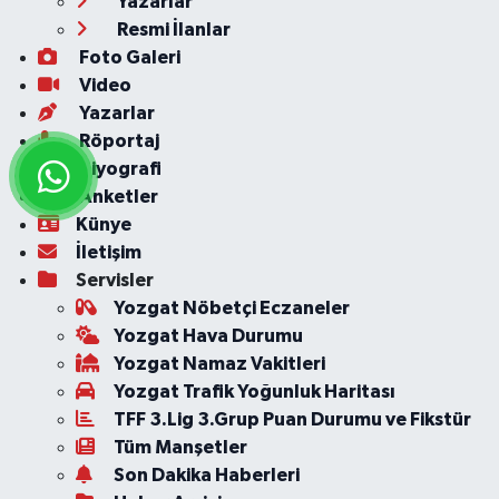
Yazarlar
Resmi İlanlar
Foto Galeri
Video
Yazarlar
Röportaj
Biyografi
Anketler
Künye
İletişim
Servisler
Yozgat Nöbetçi Eczaneler
Yozgat Hava Durumu
Yozgat Namaz Vakitleri
Yozgat Trafik Yoğunluk Haritası
TFF 3.Lig 3.Grup Puan Durumu ve Fikstür
Tüm Manşetler
Son Dakika Haberleri