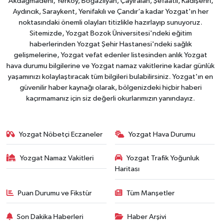
Akdağmadeni, Yerköy, Boğazlıyan, Çayıralan, Şefaatli, Kadışehri,
Aydıncık, Saraykent, Yenifakılı ve Çandır’a kadar Yozgat'ın her
noktasındaki önemli olayları titizlikle hazırlayıp sunuyoruz.
Sitemizde, Yozgat Bozok Üniversitesi'ndeki eğitim
haberlerinden Yozgat Şehir Hastanesi'ndeki sağlık
gelişmelerine, Yozgat vefat edenler listesinden anlık Yozgat
hava durumu bilgilerine ve Yozgat namaz vakitlerine kadar günlük
yaşamınızı kolaylaştıracak tüm bilgileri bulabilirsiniz. Yozgat'ın en
güvenilir haber kaynağı olarak, bölgenizdeki hiçbir haberi
kaçırmamanız için siz değerli okurlarımızın yanındayız.
Yozgat Nöbetçi Eczaneler
Yozgat Hava Durumu
Yozgat Namaz Vakitleri
Yozgat Trafik Yoğunluk
Haritası
Puan Durumu ve Fikstür
Tüm Manşetler
Son Dakika Haberleri
Haber Arşivi