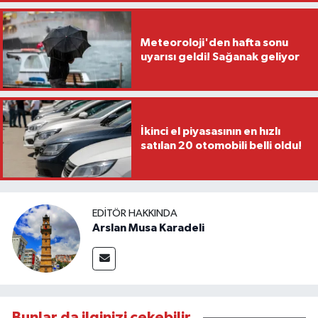
Meteoroloji'den hafta sonu
uyarısı geldi! Sağanak geliyor
İkinci el piyasasının en hızlı
satılan 20 otomobili belli oldu!
EDITÖR HAKKINDA
Arslan Musa Karadeli
Bunlar da ilginizi çekebilir