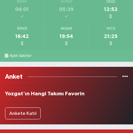
İMSAK
GÜNEŞ
ÖĞLE
04:01
05:39
12:52
İKINDI
AKŞAM
YATSI
16:42
19:54
21:25
Aylık Vakitler
Anket
Yozgat'ın Hangi Takımı Favorin
Ankete Katıl