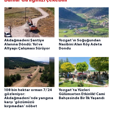
Akdağmadeni Şantiye
Yozgat'ın Soğuğundan
Alanına Döndü: Yol ve
Nasibini Alan Köy Adeta
Altyapı Çalışması Sürüyor
Dondu
108 bin hektar orman 7/24
Yozgat’ta Yüzleri
gözleniyor:
Gülümseten Etkinlik! Cami
Akdağmadeni'nde yangına
Bahçesinde Bir İlk Yaşandı
karşı 'gözümüzü
kırpmadan' nöbet