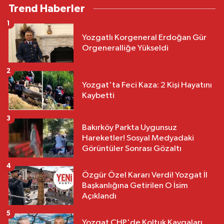
Trend Haberler
1
Yozgatlı Korgeneral Erdoğan Gür
Orgeneralliğe Yükseldi
2
Yozgat'ta Feci Kaza: 2 Kişi Hayatını
Kaybetti
3
Bakırköy Parkta Uygunsuz
Hareketler! Sosyal Medyadaki
Görüntüler Sonrası Gözaltı
4
Özgür Özel Kararı Verdi! Yozgat İl
Başkanlığına Getirilen O İsim
Açıklandı
5
Yozgat CHP'de Koltuk Kavgaları