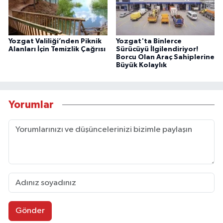
Yozgat Valiliği’nden Piknik
Yozgat'ta Binlerce
Alanları İçin Temizlik Çağrısı
Sürücüyü İlgilendiriyor!
Borcu Olan Araç Sahiplerine
Büyük Kolaylık
Yorumlar
Gönder