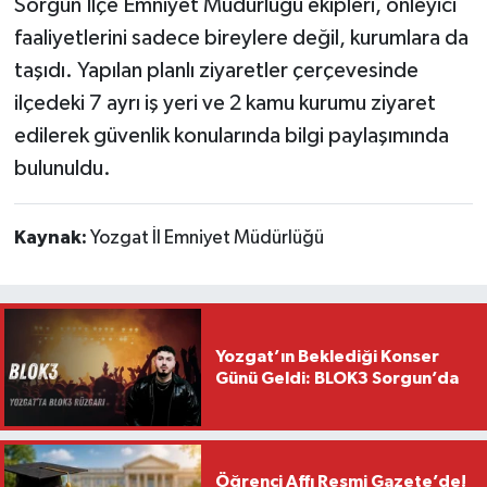
Sorgun İlçe Emniyet Müdürlüğü ekipleri, önleyici
faaliyetlerini sadece bireylere değil, kurumlara da
taşıdı. Yapılan planlı ziyaretler çerçevesinde
ilçedeki 7 ayrı iş yeri ve 2 kamu kurumu ziyaret
edilerek güvenlik konularında bilgi paylaşımında
bulunuldu.
Kaynak:
Yozgat İl Emniyet Müdürlüğü
Yozgat’ın Beklediği Konser
Günü Geldi: BLOK3 Sorgun’da
Öğrenci Affı Resmi Gazete’de!