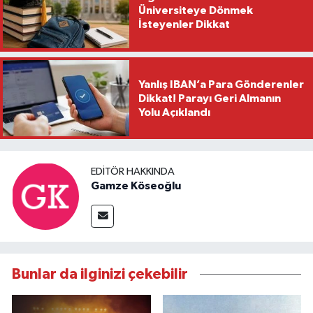
Üniversiteye Dönmek
İsteyenler Dikkat
Yanlış IBAN’a Para Gönderenler
Dikkat! Parayı Geri Almanın
Yolu Açıklandı
EDITÖR HAKKINDA
Gamze Köseoğlu
Bunlar da ilginizi çekebilir