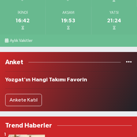
İKINDI
AKŞAM
YATSI
16:42
19:53
21:24
Aylık Vakitler
Anket
Yozgat'ın Hangi Takımı Favorin
Ankete Katıl
Trend Haberler
1