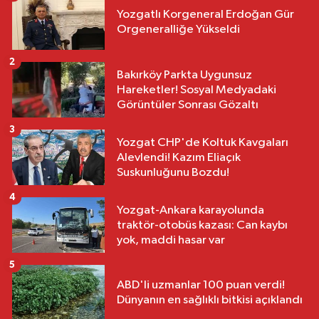
Yozgatlı Korgeneral Erdoğan Gür
Orgeneralliğe Yükseldi
2
Bakırköy Parkta Uygunsuz
Hareketler! Sosyal Medyadaki
Görüntüler Sonrası Gözaltı
3
Yozgat CHP'de Koltuk Kavgaları
Alevlendi! Kazım Eliaçık
Suskunluğunu Bozdu!
4
Yozgat-Ankara karayolunda
traktör-otobüs kazası: Can kaybı
yok, maddi hasar var
5
ABD'li uzmanlar 100 puan verdi!
Dünyanın en sağlıklı bitkisi açıklandı