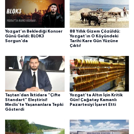
Yozgat’ın Beklediği Konser
88 Yıllık Gizem Çözüldü:
Günü Geldi: BLOK3
Yozgat'ın O Köyündeki
Sorgun’da
Tarihi Kare Gün Yüzüne
Çıktı!
Taştan’dan İktidara “Çifte
Yozgat’ta Altın İçin Kritik
Standart” Eleştirisi!
Gün! Çağatay Kamanlı
Meclis’te Yaşananlara Tepki
Pazartesiyi İşaret Etti
Gösterdi