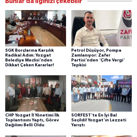
Bunlar da ilginizi çekebilir
SGK Borçlarına Karşılık
Petrol Düşüyor, Pompa
Radikal Adım: Yozgat
Zamlanıyor: Zafer
Belediye Meclisi'nden
Partisi'nden 'Çifte Vergi'
Dikkat Çeken Kararlar!
Tepkisi
CHP Yozgat İl Yönetimi İlk
SORFEST'te En İyi Bal
Toplantısını Yaptı, Görev
Seçildi! Yozgat'ın Lezzeti
Dağılımı Belli Oldu
Yarıştı