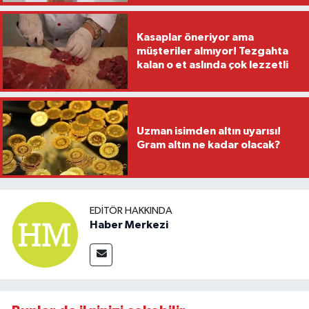
Kasaplar öneriyor ama
müşteriler almıyor! Tezgahta
kalan o et aslında çok lezzetli
Uzman isimden altın uyarısı!
Gram altın ne kadar olacak?
EDITÖR HAKKINDA
Haber Merkezi