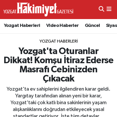
Yozgat Haberleri
Video Haberler
Güncel
Siya
YOZGAT HABERLERI
Yozgat'ta Oturanlar
Dikkat! Komşu İtiraz Ederse
Masrafı Cebinizden
Çıkacak
Yozgat'ta ev sahiplerini ilgilendiren karar geldi.
Yargıtay tarafından alınan yeni bir karar,
Yozgat'taki çok katlı bina sakinlerinin yaşam
alışkanlıklarını doğrudan etkileyecek yasal
standartlar getiriyor. İşte tüm detaylar...