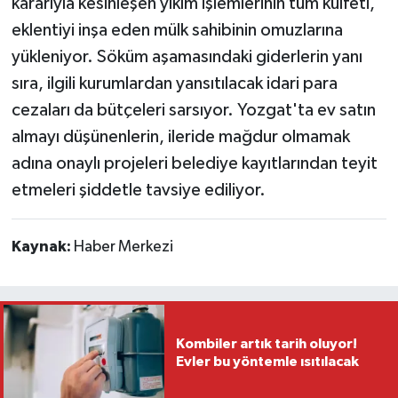
kararıyla kesinleşen yıkım işlemlerinin tüm külfeti,
eklentiyi inşa eden mülk sahibinin omuzlarına
yükleniyor. Söküm aşamasındaki giderlerin yanı
sıra, ilgili kurumlardan yansıtılacak idari para
cezaları da bütçeleri sarsıyor. Yozgat'ta ev satın
almayı düşünenlerin, ileride mağdur olmamak
adına onaylı projeleri belediye kayıtlarından teyit
etmeleri şiddetle tavsiye ediliyor.
Kaynak:
Haber Merkezi
Kombiler artık tarih oluyor!
Evler bu yöntemle ısıtılacak