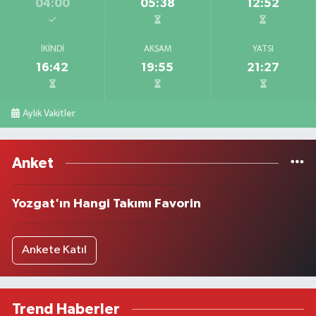
04:00
05:38
12:52
İKINDI
AKŞAM
YATSI
16:42
19:55
21:27
Aylık Vakitler
Anket
Yozgat'ın Hangi Takımı Favorin
Ankete Katıl
Trend Haberler