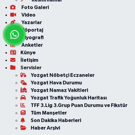
Foto Galeri
Video
Yazarlar
Röportaj
Biyografi
Anketler
Künye
İletişim
Servisler
Yozgat Nöbetçi Eczaneler
Yozgat Hava Durumu
Yozgat Namaz Vakitleri
Yozgat Trafik Yoğunluk Haritası
TFF 3.Lig 3.Grup Puan Durumu ve Fikstür
Tüm Manşetler
Son Dakika Haberleri
Haber Arşivi