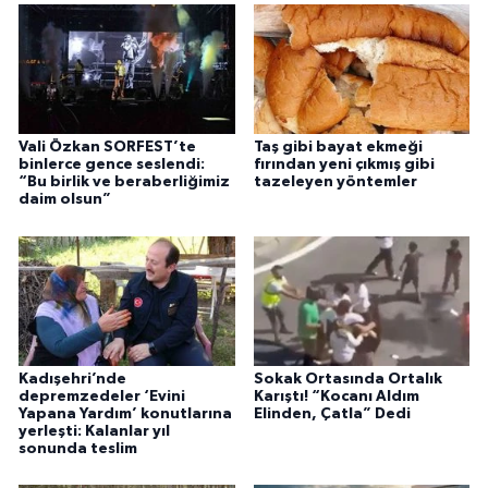
Vali Özkan SORFEST’te
Taş gibi bayat ekmeği
binlerce gence seslendi:
fırından yeni çıkmış gibi
“Bu birlik ve beraberliğimiz
tazeleyen yöntemler
daim olsun”
Kadışehri’nde
Sokak Ortasında Ortalık
depremzedeler ‘Evini
Karıştı! “Kocanı Aldım
Yapana Yardım’ konutlarına
Elinden, Çatla” Dedi
yerleşti: Kalanlar yıl
sonunda teslim