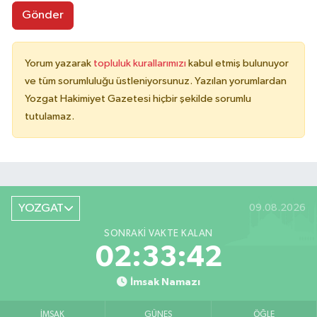
Gönder
Yorum yazarak
topluluk kurallarımızı
kabul etmiş bulunuyor
ve tüm sorumluluğu üstleniyorsunuz. Yazılan yorumlardan
Yozgat Hakimiyet Gazetesi hiçbir şekilde sorumlu
tutulamaz.
YOZGAT
09.08.2026
SONRAKI VAKTE KALAN
02:33:42
İmsak Namazı
İMSAK
GÜNEŞ
ÖĞLE