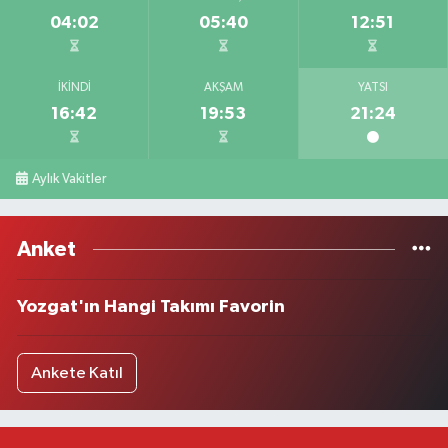
04:02
05:40
12:51
İKINDI
AKŞAM
YATSI
16:42
19:53
21:24
Aylık Vakitler
Anket
Yozgat'ın Hangi Takımı Favorin
Ankete Katıl