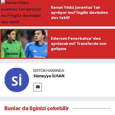
Kenan Yıldız Juventus'tan
ayrılıyor mu? İngiliz devinden
dev teklif
Ederson Fenerbahçe'den
ayrılacak mı? Transferde son
gelişme
EDITÖR HAKKINDA
Sümeyye İLHAN
Bunlar da ilginizi çekebilir