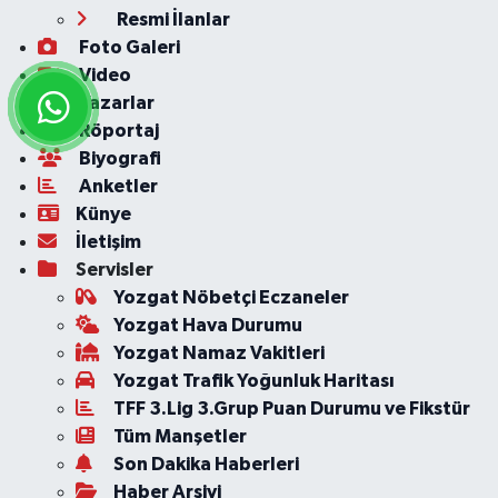
Resmi İlanlar
Foto Galeri
Video
Yazarlar
Röportaj
Biyografi
Anketler
Künye
İletişim
Servisler
Yozgat Nöbetçi Eczaneler
Yozgat Hava Durumu
Yozgat Namaz Vakitleri
Yozgat Trafik Yoğunluk Haritası
TFF 3.Lig 3.Grup Puan Durumu ve Fikstür
Tüm Manşetler
Son Dakika Haberleri
Haber Arşivi