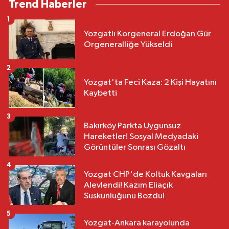
Trend Haberler
1
Yozgatlı Korgeneral Erdoğan Gür
Orgeneralliğe Yükseldi
2
Yozgat'ta Feci Kaza: 2 Kişi Hayatını
Kaybetti
3
Bakırköy Parkta Uygunsuz
Hareketler! Sosyal Medyadaki
Görüntüler Sonrası Gözaltı
4
Yozgat CHP'de Koltuk Kavgaları
Alevlendi! Kazım Eliaçık
Suskunluğunu Bozdu!
5
Yozgat-Ankara karayolunda