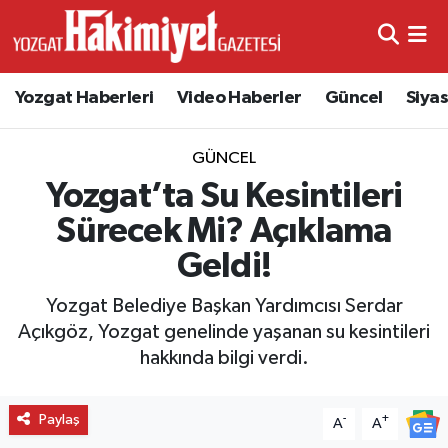
Yozgat Haberleri
Video Haberler
Güncel
Siya
GÜNCEL
Yozgat’ta Su Kesintileri
Sürecek Mi? Açıklama
Geldi!
Yozgat Belediye Başkan Yardımcısı Serdar
Açıkgöz, Yozgat genelinde yaşanan su kesintileri
hakkında bilgi verdi.
Paylaş
-
+
A
A