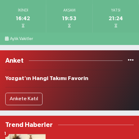
İKINDI
AKŞAM
YATSI
16:42
19:53
21:24
Aylık Vakitler
Anket
Yozgat'ın Hangi Takımı Favorin
Ankete Katıl
Trend Haberler
1