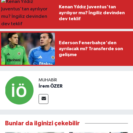
Kenan Yıldız Juventus'tan
ayrılıyor mu? İngiliz devinden
dev teklif
Ederson Fenerbahçe'den
ayrılacak mı? Transferde son
gelişme
MUHABIR
İrem ÖZER
Bunlar da ilginizi çekebilir