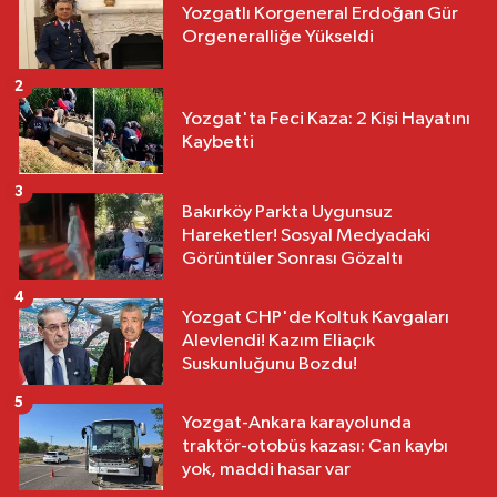
Yozgatlı Korgeneral Erdoğan Gür
Orgeneralliğe Yükseldi
2
Yozgat'ta Feci Kaza: 2 Kişi Hayatını
Kaybetti
3
Bakırköy Parkta Uygunsuz
Hareketler! Sosyal Medyadaki
Görüntüler Sonrası Gözaltı
4
Yozgat CHP'de Koltuk Kavgaları
Alevlendi! Kazım Eliaçık
Suskunluğunu Bozdu!
5
Yozgat-Ankara karayolunda
traktör-otobüs kazası: Can kaybı
yok, maddi hasar var