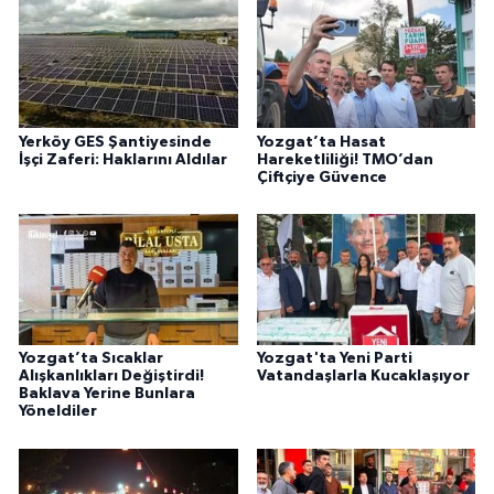
Yerköy GES Şantiyesinde
Yozgat’ta Hasat
İşçi Zaferi: Haklarını Aldılar
Hareketliliği! TMO’dan
Çiftçiye Güvence
Yozgat’ta Sıcaklar
Yozgat'ta Yeni Parti
Alışkanlıkları Değiştirdi!
Vatandaşlarla Kucaklaşıyor
Baklava Yerine Bunlara
Yöneldiler