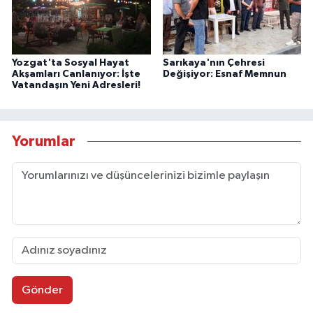
Yozgat'ta Sosyal Hayat
Sarıkaya'nın Çehresi
Akşamları Canlanıyor: İşte
Değişiyor: Esnaf Memnun
Vatandaşın Yeni Adresleri!
Yorumlar
Gönder