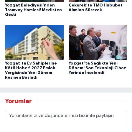
Yozgat Belediyesi'nden
Çekerek’te TMO Hububat
Tramvay Hamlesi! Meclisten
Alımları Sürecek
Geçti
Yozgat'ta Ev Sahiplerine
Yozgat'ta Sağlıkta Yeni
Kötü Haber! 2027 Emlak
Dönem! Son Teknoloji Cihaz
Vergisinde Yeni Dönem
Yerinde İncelendi
Resmen Başladı
Yorumlar