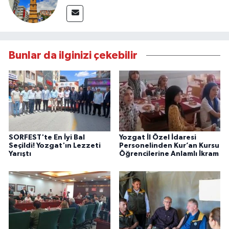
Bunlar da ilginizi çekebilir
SORFEST'te En İyi Bal
Yozgat İl Özel İdaresi
Seçildi! Yozgat'ın Lezzeti
Personelinden Kur’an Kursu
Yarıştı
Öğrencilerine Anlamlı İkram