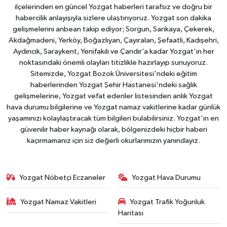
ilçelerinden en güncel Yozgat haberleri tarafsız ve doğru bir
habercilik anlayışıyla sizlere ulaştırıyoruz. Yozgat son dakika
gelişmelerini anbean takip ediyor; Sorgun, Sarıkaya, Çekerek,
Akdağmadeni, Yerköy, Boğazlıyan, Çayıralan, Şefaatli, Kadışehri,
Aydıncık, Saraykent, Yenifakılı ve Çandır’a kadar Yozgat'ın her
noktasındaki önemli olayları titizlikle hazırlayıp sunuyoruz.
Sitemizde, Yozgat Bozok Üniversitesi'ndeki eğitim
haberlerinden Yozgat Şehir Hastanesi'ndeki sağlık
gelişmelerine, Yozgat vefat edenler listesinden anlık Yozgat
hava durumu bilgilerine ve Yozgat namaz vakitlerine kadar günlük
yaşamınızı kolaylaştıracak tüm bilgileri bulabilirsiniz. Yozgat'ın en
güvenilir haber kaynağı olarak, bölgenizdeki hiçbir haberi
kaçırmamanız için siz değerli okurlarımızın yanındayız.
Yozgat Nöbetçi Eczaneler
Yozgat Hava Durumu
Yozgat Namaz Vakitleri
Yozgat Trafik Yoğunluk
Haritası