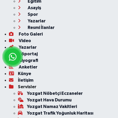
Eğitim
Asayiş
Spor
Yazarlar
Resmi İlanlar
Foto Galeri
Video
Yazarlar
Röportaj
Biyografi
Anketler
Künye
İletişim
Servisler
Yozgat Nöbetçi Eczaneler
Yozgat Hava Durumu
Yozgat Namaz Vakitleri
Yozgat Trafik Yoğunluk Haritası