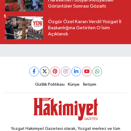
Hareketler! Sosyal Medyadaki
Görüntüler Sonrası Gözaltı
5
Özgür Özel Kararı Verdi! Yozgat İl
Başkanlığına Getirilen O İsim
Açıklandı
Gizlilik Politikası
Künye
İletişim
Yozgat Hakimiyet Gazetesi olarak, Yozgat merkez ve tüm