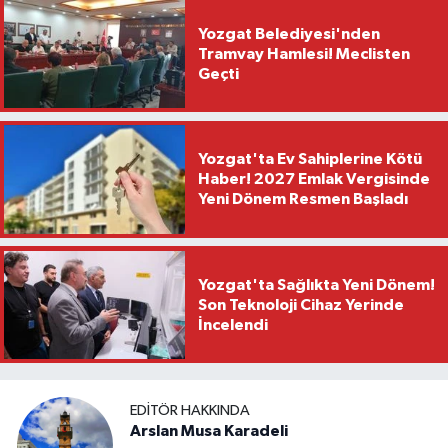
Yozgat Belediyesi'nden
Tramvay Hamlesi! Meclisten
Geçti
Yozgat'ta Ev Sahiplerine Kötü
Haber! 2027 Emlak Vergisinde
Yeni Dönem Resmen Başladı
Yozgat'ta Sağlıkta Yeni Dönem!
Son Teknoloji Cihaz Yerinde
İncelendi
EDITÖR HAKKINDA
Arslan Musa Karadeli