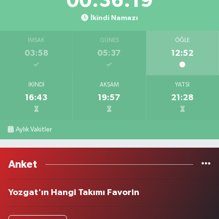
00:36:19
İkindi Namazı
İMSAK
GÜNEŞ
ÖĞLE
03:58
05:37
12:52
İKINDI
AKŞAM
YATSI
16:43
19:57
21:28
Aylık Vakitler
Anket
Yozgat'ın Hangi Takımı Favorin