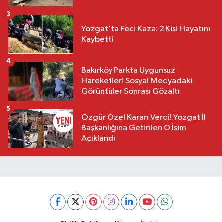
3
Yozgat'ta Feci Kaza: 2 Kişi Hayatını
Kaybetti
4
Bakırköy Parkta Uygunsuz
Hareketler! Sosyal Medyadaki
Görüntüler Sonrası Gözaltı
5
Özgür Özel Kararı Verdi! Yozgat İl
Başkanlığına Getirilen O İsim
Açıklandı