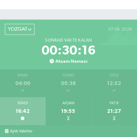
YOZGAT
07.08.2026
SONRAKI VAKTE KALAN
00:30:16
Akşam Namazı
İMSAK
GÜNEŞ
ÖĞLE
04:00
05:38
12:52
İKINDI
AKŞAM
YATSI
16:42
19:55
21:27
Aylık Vakitler