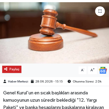
Paylaş
-
+
A
A
Haber Merkezi
28.06.2026 - 15:15
Okunma Süresi: 2 Dk
Genel Kurul'un en sıcak başlıkları arasında
kamuoyunun uzun süredir beklediği "12. Yargı
Paketi" ve banka hesaplarını başkalarına kiralayan