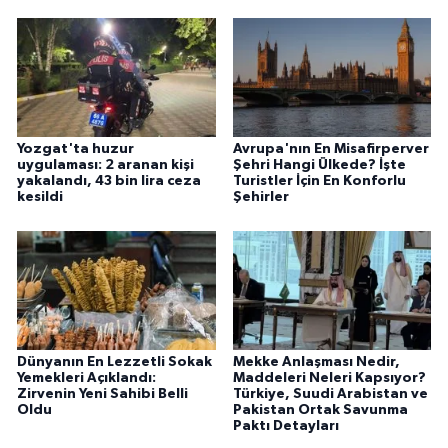
Yozgat'ta huzur
Avrupa'nın En Misafirperver
uygulaması: 2 aranan kişi
Şehri Hangi Ülkede? İşte
yakalandı, 43 bin lira ceza
Turistler İçin En Konforlu
kesildi
Şehirler
Dünyanın En Lezzetli Sokak
Mekke Anlaşması Nedir,
Yemekleri Açıklandı:
Maddeleri Neleri Kapsıyor?
Zirvenin Yeni Sahibi Belli
Türkiye, Suudi Arabistan ve
Oldu
Pakistan Ortak Savunma
Paktı Detayları