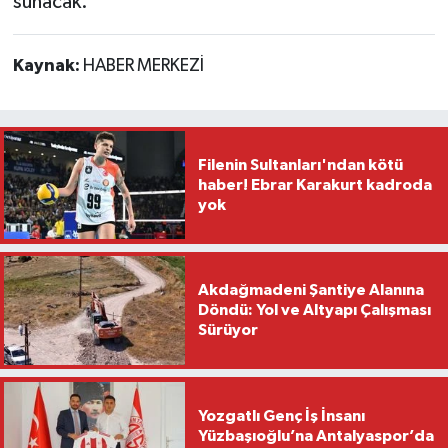
sunacak.
Kaynak:
HABER MERKEZİ
Filenin Sultanları'ndan kötü
haber! Ebrar Karakurt kadroda
yok
Akdağmadeni Şantiye Alanına
Döndü: Yol ve Altyapı Çalışması
Sürüyor
Yozgatlı Genç İş İnsanı
Yüzbaşıoğlu’na Antalyaspor’da