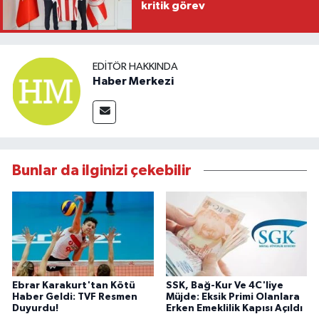
kritik görev
EDITÖR HAKKINDA
Haber Merkezi
Bunlar da ilginizi çekebilir
Ebrar Karakurt'tan Kötü
SSK, Bağ-Kur Ve 4C'liye
Haber Geldi: TVF Resmen
Müjde: Eksik Primi Olanlara
Duyurdu!
Erken Emeklilik Kapısı Açıldı