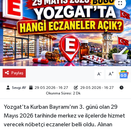
Paylaş
-
+
A
A
Sevgi AY
29.05.2026 - 16:27
29.05.2026 - 16:27
Okunma Süresi: 2 Dk
Yozgat'ta Kurban Bayramı'nın 3. günü olan 29
Mayıs 2026 tarihinde merkez ve ilçelerde hizmet
verecek nöbetçi eczaneler belli oldu. Alınan