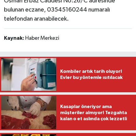
Osman Erbaz Caddesi No:26/C adresinde
bulunan eczane, 03545160244 numaralı
telefondan aranabilecek.
Kaynak:
Haber Merkezi
Kombiler artık tarih oluyor!
Evler bu yöntemle ısıtılacak
Kasaplar öneriyor ama
müşteriler almıyor! Tezgahta
kalan o et aslında çok lezzetli