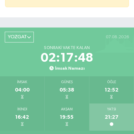
YOZGAT
07.08.2026
SONRAKI VAKTE KALAN
02:17:48
İmsak Namazı
İMSAK
GÜNEŞ
ÖĞLE
04:00
05:38
12:52
İKINDI
AKŞAM
YATSI
16:42
19:55
21:27