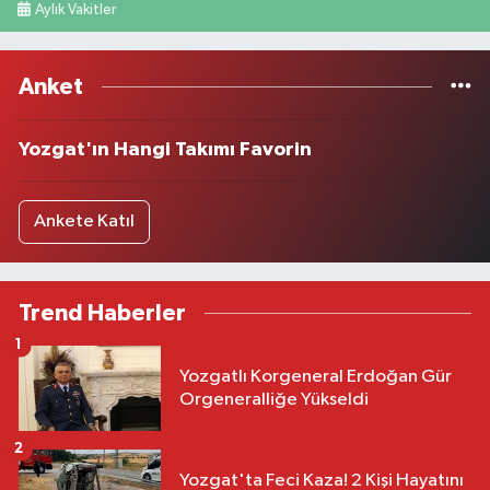
Aylık Vakitler
Anket
Yozgat'ın Hangi Takımı Favorin
Ankete Katıl
Trend Haberler
1
Yozgatlı Korgeneral Erdoğan Gür
Orgeneralliğe Yükseldi
2
Yozgat'ta Feci Kaza! 2 Kişi Hayatını