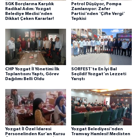
SGK Borçlarına Karşılık
Petrol Düşüyor, Pompa
Radikal Adım: Yozgat
Zamlanıyor: Zafer
Belediye Meclisi'nden
Partisi'nden 'Çifte Vergi'
Dikkat Çeken Kararlar!
Tepkisi
CHP Yozgat İl Yönetimi İlk
SORFEST'te En İyi Bal
Toplantısını Yaptı, Görev
Seçildi! Yozgat'ın Lezzeti
Dağılımı Belli Oldu
Yarıştı
Yozgat İl Özel İdaresi
Yozgat Belediyesi'nden
Personelinden Kur’an Kursu
Tramvay Hamlesi! Meclisten