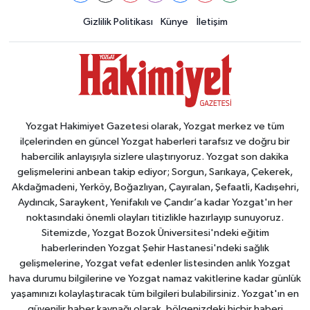
Gizlilik Politikası
Künye
İletişim
Yozgat Hakimiyet Gazetesi olarak, Yozgat merkez ve tüm
ilçelerinden en güncel Yozgat haberleri tarafsız ve doğru bir
habercilik anlayışıyla sizlere ulaştırıyoruz. Yozgat son dakika
gelişmelerini anbean takip ediyor; Sorgun, Sarıkaya, Çekerek,
Akdağmadeni, Yerköy, Boğazlıyan, Çayıralan, Şefaatli, Kadışehri,
Aydıncık, Saraykent, Yenifakılı ve Çandır’a kadar Yozgat'ın her
noktasındaki önemli olayları titizlikle hazırlayıp sunuyoruz.
Sitemizde, Yozgat Bozok Üniversitesi'ndeki eğitim
haberlerinden Yozgat Şehir Hastanesi'ndeki sağlık
gelişmelerine, Yozgat vefat edenler listesinden anlık Yozgat
hava durumu bilgilerine ve Yozgat namaz vakitlerine kadar günlük
yaşamınızı kolaylaştıracak tüm bilgileri bulabilirsiniz. Yozgat'ın en
güvenilir haber kaynağı olarak, bölgenizdeki hiçbir haberi