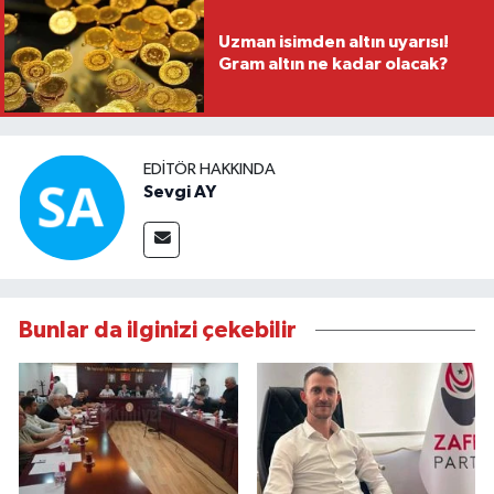
Uzman isimden altın uyarısı!
Gram altın ne kadar olacak?
EDITÖR HAKKINDA
Sevgi AY
Bunlar da ilginizi çekebilir