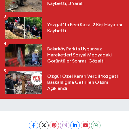
Kaybetti, 3 Yaralı
3
Yozgat'ta Feci Kaza: 2 Kişi Hayatını
Kaybetti
4
Bakırköy Parkta Uygunsuz
Hareketler! Sosyal Medyadaki
Görüntüler Sonrası Gözaltı
5
Özgür Özel Kararı Verdi! Yozgat İl
Başkanlığına Getirilen O İsim
Açıklandı